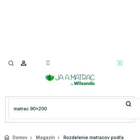
Prejsť
na
obsah
Nákupn
košík
Domov
Magazín
Rozdelenie matracov podľa