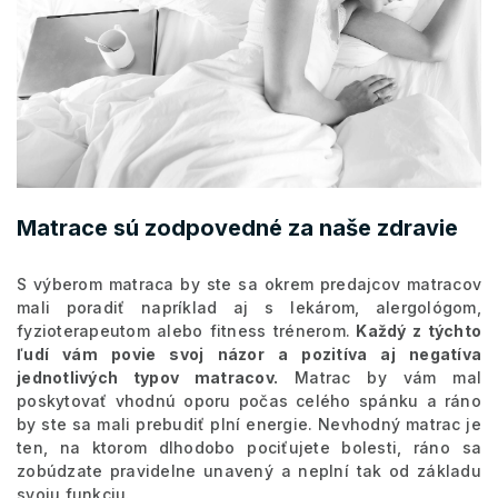
Matrace sú zodpovedné za naše zdravie
S výberom matraca by ste sa okrem predajcov matracov
mali poradiť napríklad aj s lekárom, alergológom,
fyzioterapeutom alebo fitness trénerom.
Každý z týchto
ľudí vám povie svoj názor a pozitíva aj negatíva
jednotlivých typov matracov.
Matrac by vám mal
poskytovať vhodnú oporu počas celého spánku a ráno
by ste sa mali prebudiť plní energie. Nevhodný matrac je
ten, na ktorom dlhodobo pociťujete bolesti, ráno sa
zobúdzate pravidelne unavený a neplní tak od základu
svoju funkciu.