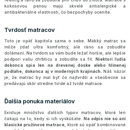
kokosovou penou majú skvelé antialergické a
antibakteriálne vlastnosti, čo bezpochyby oceníte.
Tvrdosť matracov
Toto je opäť kapitola sama o sebe. Mäkký matrac sa
môže zdať ultra komfortný, ale ráno sa zobudíte
dolámaní. Na tvrdom sa vám bude ležať horšie, ale lepšie
podporí vašu chrbticu a zobudíte sa fit.
Niektorí ľudia
dokonca spia len na drevenej doske alebo hlinenej
podlahe, dokonca aj v moderných krajinách.
Náš názor
je, že matrac by mal byť čo najtvrdší a všeobecne sa
predávajú skôr stredne tvrdé až tvrdé matrace.
Ďalšia ponuka materiálov
Existuje množstvo ďalších typov matracov, ktoré len
čakajú na to, kedy si ich vyskúšate.
Na odpis nie sú ani
klasické pružinové matrace,
ktoré sú opäť kombinované