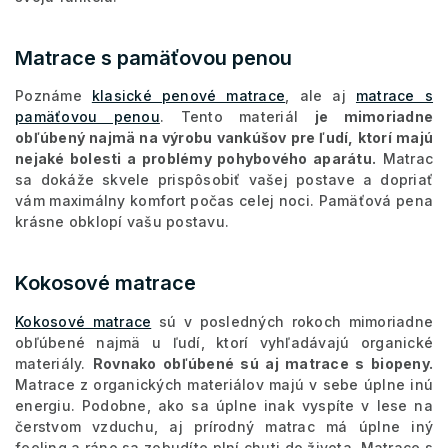
Matrace s pamäťovou penou
Poznáme
klasické penové matrace
, ale aj
matrace s
pamäťovou penou
. Tento materiál
je mimoriadne
obľúbený najmä na výrobu vankúšov pre ľudí, ktorí majú
nejaké bolesti a problémy pohybového aparátu.
Matrac
sa dokáže skvele prispôsobiť vašej postave a dopriať
vám maximálny komfort počas celej noci. Pamäťová pena
krásne obklopí vašu postavu.
Kokosové matrace
Kokosové matrace
sú v posledných rokoch mimoriadne
obľúbené najmä u ľudí, ktorí vyhľadávajú organické
materiály.
Rovnako obľúbené sú aj matrace s biopeny.
Matrace z organických materiálov majú v sebe úplne inú
energiu. Podobne, ako sa úplne inak vyspíte v lese na
čerstvom vzduchu, aj prírodný matrac má úplne iný
feeling a ráno sa zobudíte plní chuti do života. Matrace s