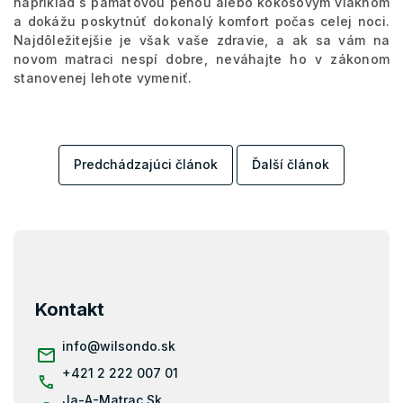
napríklad s pamäťovou penou alebo kokosovým vláknom
a dokážu poskytnúť dokonalý komfort počas celej noci.
Najdôležitejšie je však vaše zdravie, a ak sa vám na
novom matraci nespí dobre, neváhajte ho v zákonom
stanovenej lehote vymeniť.
Predchádzajúci článok
Ďalší článok
Z
á
p
ä
Kontakt
t
i
info
@
wilsondo.sk
e
+421 2 222 007 01
Ja-A-Matrac.Sk