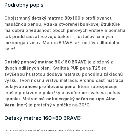
Podrobný popis
Obojstranný
detský matrac 80x160
s profilovanou
masážnou penou. Vďaka otvorenej bunkovej štruktúre
má dobrú priedušnosť oboch penových vrstiev a pomáha
tak predchádzať rozvoju baktérií, roztočov, či iných
mikroorganizmov. Matrac BRAVE tak zostáva dlhodobo
svieži.
Detský
penový matrac 80x160 BRAVE
je zložený z
dvoch odlišných pien. Kvalitná PUR pena T25 so
zvýšenou hustotou dodáva matracu pohodlnú základnú
výšku. Tvorí nosnú vrstvu matraca. Vrchnú časť matraca
pokrýva
zónovo profilovaná pena,
ktorá zabezpečuje
lepšie prekrvenie pokožky a uvoľnenie svalstva počas
spánku. Matrac má
antialergický poťah na zips
Aloe
Vera
, ktorý je prateľný v práčke na 30°C.
Detský matrac 160x80 BRAVE: