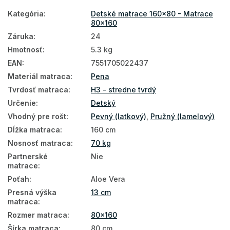
Kategória
:
Detské matrace 160x80 - Matrace
Detské matrace podľa veku
80x160
Matrace pre novorodencov
Záruka
:
24
Hmotnosť
:
5.3 kg
Matrace pre bábätká
EAN
:
7551705022437
Matrace tvrdosť H3
Materiál matraca
:
Pena
Tvrdosť matraca
:
H3 - stredne tvrdý
Určenie
:
Detský
Vhodný pre rošt
:
Pevný (latkový)
,
Pružný (lamelový)
Dĺžka matraca
:
160 cm
Nosnosť matraca
:
70 kg
Partnerské
Nie
matrace
:
Poťah
:
Aloe Vera
Presná výška
13 cm
matraca
:
Rozmer matraca
:
80x160
Šírka matraca
:
80 cm