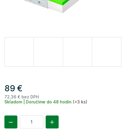
89 €
72,36 € bez DPH
Je
Skladom | Doručíme do 48 hodín
(>3 ks)
ce