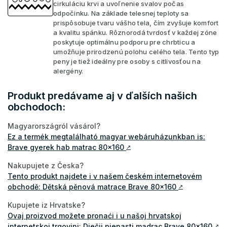
cirkuláciu krvi a uvoľnenie svalov počas
odpočinku. Na základe telesnej teploty sa
prispôsobuje tvaru vášho tela, čím zvyšuje komfort
a kvalitu spánku. Rôznorodá tvrdosť v každej zóne
poskytuje optimálnu podporu pre chrbticu a
umožňuje prirodzenú polohu celého tela. Tento typ
peny je tiež ideálny pre osoby s citlivosťou na
alergény.
Produkt predávame aj v ďalších našich
obchodoch:
Magyarországról vásárol?
Ez a termék megtalálható magyar webáruházunkban is:
Brave gyerek hab matrac 80x160
↗
Nakupujete z Česka?
Tento produkt najdete i v našem českém internetovém
obchodě: Dětská pěnová matrace Brave 80x160
↗
Kupujete iz Hrvatske?
Ovaj proizvod možete pronaći i u našoj hrvatskoj
internetskoj trgovini: Dječji pjenasti madrac Brave 80x160
↗