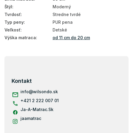
Štýl
:
Moderný
Tvrdosť
:
Stredne tvrdé
Typ peny
:
PUR pena
Veľkosť
:
Detské
Výška matraca
:
od 11 cm do 20 cm
Z
á
p
ä
Kontakt
t
i
info
@
wilsondo.sk
e
+421 2 222 007 01
Ja-A-Matrac.Sk
jaamatrac