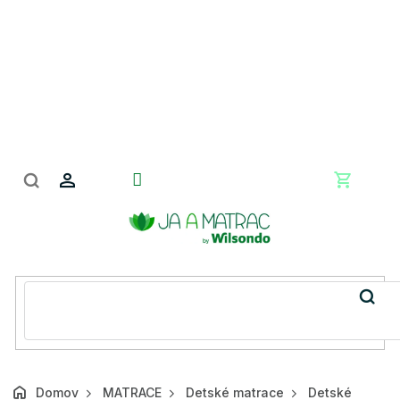
Prejsť
na
obsah
Nákupn
košík
Domov
MATRACE
Detské matrace
Detské