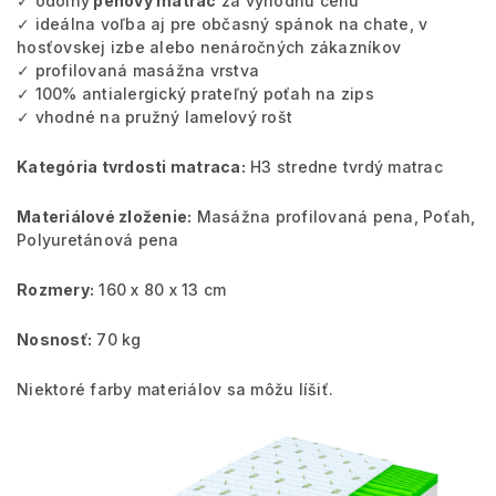
✓ odolný
penový matrac
za výhodnú cenu
✓ ideálna voľba aj pre občasný spánok na chate, v
hosťovskej izbe alebo nenáročných zákazníkov
✓ profilovaná masážna vrstva
✓ 100% antialergický prateľný poťah na zips
✓ vhodné na pružný lamelový rošt
Kategória tvrdosti matraca:
H3 stredne tvrdý matrac
Materiálové zloženie:
Masážna profilovaná pena, Poťah,
Polyuretánová pena
Rozmery:
160 x 80 x 13 cm
Nosnosť:
70 kg
Niektoré farby materiálov sa môžu líšiť.