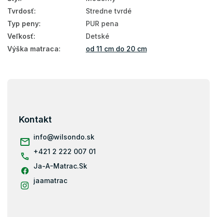
Tvrdosť
:
Stredne tvrdé
Typ peny
:
PUR pena
Veľkosť
:
Detské
Výška matraca
:
od 11 cm do 20 cm
Z
á
p
ä
Kontakt
t
i
info
@
wilsondo.sk
e
+421 2 222 007 01
Ja-A-Matrac.Sk
jaamatrac