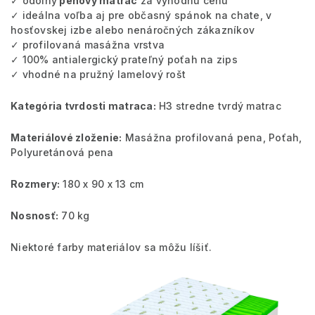
✓ odolný
penový matrac
za výhodnú cenu
✓ ideálna voľba aj pre občasný spánok na chate, v
hosťovskej izbe alebo nenáročných zákazníkov
✓ profilovaná masážna vrstva
✓ 100% antialergický prateľný poťah na zips
✓ vhodné na pružný lamelový rošt
Kategória tvrdosti matraca:
H3 stredne tvrdý matrac
Materiálové zloženie:
Masážna profilovaná pena, Poťah,
Polyuretánová pena
Rozmery:
180 x 90 x 13 cm
Nosnosť:
70 kg
Niektoré farby materiálov sa môžu líšiť.