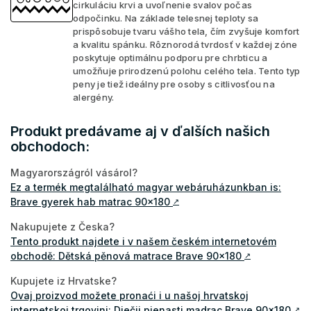
cirkuláciu krvi a uvoľnenie svalov počas
odpočinku. Na základe telesnej teploty sa
prispôsobuje tvaru vášho tela, čím zvyšuje komfort
a kvalitu spánku. Rôznorodá tvrdosť v každej zóne
poskytuje optimálnu podporu pre chrbticu a
umožňuje prirodzenú polohu celého tela. Tento typ
peny je tiež ideálny pre osoby s citlivosťou na
alergény.
Produkt predávame aj v ďalších našich
obchodoch:
Magyarországról vásárol?
Ez a termék megtalálható magyar webáruházunkban is:
Brave gyerek hab matrac 90x180
↗
Nakupujete z Česka?
Tento produkt najdete i v našem českém internetovém
obchodě: Dětská pěnová matrace Brave 90x180
↗
Kupujete iz Hrvatske?
Ovaj proizvod možete pronaći i u našoj hrvatskoj
internetskoj trgovini: Dječji pjenasti madrac Brave 90x180
↗