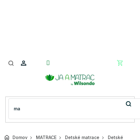
Prejsť
na
obsah
Nákupn
košík
Domov
MATRACE
Detské matrace
Detské