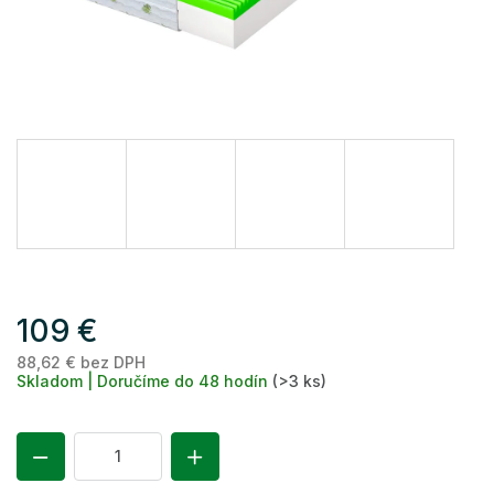
109 €
88,62 € bez DPH
Je
Skladom | Doručíme do 48 hodín
(>3 ks)
ce