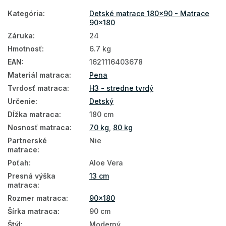
Kategória
:
Detské matrace 180x90 - Matrace
90x180
Záruka
:
24
Hmotnosť
:
6.7 kg
EAN
:
1621116403678
Materiál matraca
:
Pena
Tvrdosť matraca
:
H3 - stredne tvrdý
Určenie
:
Detský
Dĺžka matraca
:
180 cm
Nosnosť matraca
:
70 kg
,
80 kg
Partnerské
Nie
matrace
:
Poťah
:
Aloe Vera
Presná výška
13 cm
matraca
:
Rozmer matraca
:
90x180
Šírka matraca
:
90 cm
Štýl
:
Moderný