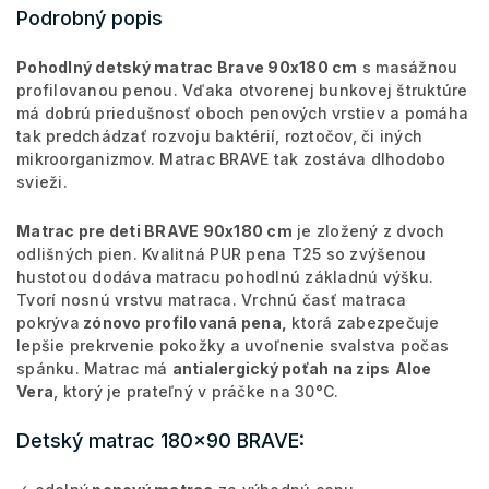
Podrobný popis
Pohodlný detský matrac Brave 90x180 cm
s masážnou
profilovanou penou. Vďaka otvorenej bunkovej štruktúre
má dobrú priedušnosť oboch penových vrstiev a pomáha
tak predchádzať rozvoju baktérií, roztočov, či iných
mikroorganizmov. Matrac BRAVE tak zostáva dlhodobo
svieži.
Matrac pre deti BRAVE 90x180 cm
je zložený z dvoch
odlišných pien. Kvalitná PUR pena T25 so zvýšenou
hustotou dodáva matracu pohodlnú základnú výšku.
Tvorí nosnú vrstvu matraca. Vrchnú časť matraca
pokrýva
zónovo profilovaná pena,
ktorá zabezpečuje
lepšie prekrvenie pokožky a uvoľnenie svalstva počas
spánku. Matrac má
antialergický poťah na zips
Aloe
Vera
, ktorý je prateľný v práčke na 30°C.
Detský matrac 180x90 BRAVE: