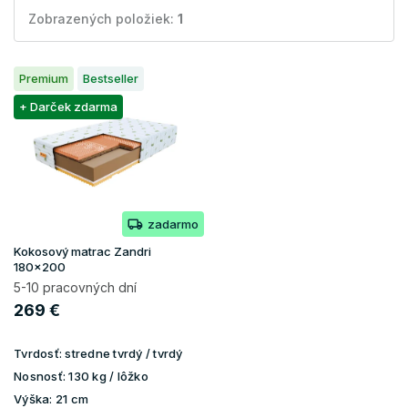
Zobrazených položiek:
1
V
Premium
Bestseller
ý
p
+ Darček zdarma
i
s
p
r
o
zadarmo
d
u
Kokosový matrac Zandri
k
180x200
t
5-10 pracovných dní
o
269 €
v
Tvrdosť:
stredne tvrdý / tvrdý
Nosnosť:
130 kg / lôžko
Výška:
21 cm