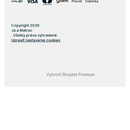
Prevod
Dobierka
Latexové matrace 100x200
Latexové matrace 200x200
Latexové matrace 70x120
Copyright 2026
Ja a Matrac
Latexové matrace 80x140
. Všetky práva vyhradené.
Upraviť nastavenie cookies
Latexové matrace 70x160
Latexové matrace 80x184
Vytvoril Shoptet Premium