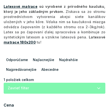
Latexové matrace
sú vyrobené z prírodného kaučuku,
ktorý je jeho základným prvkom.
Získava sa zo stromu
prostredníctvom vytvorenia akejsi siete kanálikov
uložených v jeho kôre. Vďaka nim sa kaučuková miazga
odvádza čapovaním (z každého stromu cca 2-3kg/rok).
Latex sa po čapovaní ďalej spracováva a kombinuje zo
syntetickým latexom a vznikne latexová pena.
Latexové
matrace 180x200
tu!
R
a
Odporúčame
Najlacnejšie
Najdrahšie
d
e
Najpredávanejšie
Abecedne
n
i
1
položiek celkom
e
Zavrieť filter
p
r
o
Cena
d