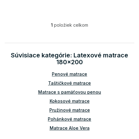
1
položiek celkom
O
v
l
á
d
Súvisiace kategórie: Latexové matrace
a
180x200
c
i
Penové matrace
e
p
Taštičkové matrace
r
v
Matrace s pamäťovou penou
k
Kokosové matrace
y
v
Pružinové matrace
ý
Pohánkové matrace
p
i
Matrace Aloe Vera
s