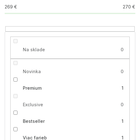
u
269
€
270
€
k
t
o
v
Na sklade
0
Novinka
0
Premium
1
Exclusive
0
Bestseller
1
Viac farieb
1