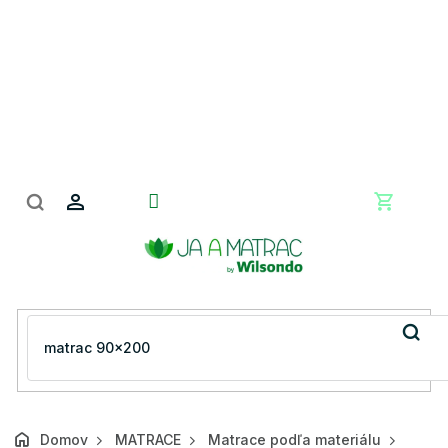
Prejsť
na
obsah
Nákupn
košík
Domov
MATRACE
Matrace podľa materiálu