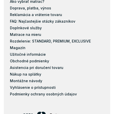
Ako vybrať matrac?
Matrace 200x180
Doprava, platba, výnos
Matrace 200x200
Reklamácia a vrátenie tovaru
Matrace 120x184
FAQ: Najčastejšie otázky zákazníkov
Doplnkové služby
Taštičky
Matrace na mieru
Pamäťová pena
Rozdelenie: STANDARD, PREMIUM, EXCLUSIVE
Latex
Magazín
Kokos
Užitočné informácie
Matrace s masážnou penou
Obchodné podmienky
Matrace zo studenej peny
Asistencia pri doručení tovaru
Pena
Nákup na splátky
Pohánkové matrace
Montážne návody
pohankove-matrace
Vyhlásenie o prístupnosti
Podmienky ochrany osobných údajov
Pružiny
Biopena
Filc