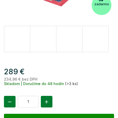
zadarmo
289 €
234,96 € bez DPH
Je
Skladom | Doručíme do 48 hodín
(>3 ks)
ce