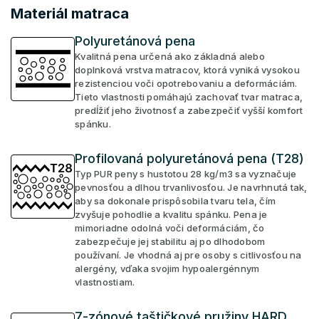
Materiál matraca
Polyuretánová pena
Kvalitná pena určená ako základná alebo
doplnková vrstva matracov, ktorá vyniká vysokou
rezistenciou voči opotrebovaniu a deformáciám.
Tieto vlastnosti pomáhajú zachovať tvar matraca,
predĺžiť jeho životnosť a zabezpečiť vyšší komfort
spánku.
Profilovaná polyuretánová pena (T28)
Typ PUR peny s hustotou 28 kg/m3 sa vyznačuje
pevnosťou a dlhou trvanlivosťou. Je navrhnutá tak,
aby sa dokonale prispôsobila tvaru tela, čím
zvyšuje pohodlie a kvalitu spánku. Pena je
mimoriadne odolná voči deformáciám, čo
zabezpečuje jej stabilitu aj po dlhodobom
používaní. Je vhodná aj pre osoby s citlivosťou na
alergény, vďaka svojim hypoalergénnym
vlastnostiam.
7-zónové taštičkové pružiny HARD