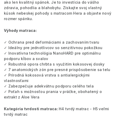
ako len kvalitný spánok. Je to investícia do vášho
zdravia, pohodlia a blahobytu. Získajte svoj vlastný
kúsok nebeskej pohody s matracom Hera a objavte nový
rozmer spánku.
Výhody matraca:
✓ Ochrana pred deformáciami a zachovaním tvaru
✓ Ideálny pre jednotlivcov so senzitívnou pokožkou
✓ Inovatívna technológia NanoHARD pre optimálnu
podporu kĺbov a svalov
✓ Robustná opora chrbta s využitím kokosovej dosky
✓ 7 anatomických zón pre presné prispôsobenie sa telu
✓ Prírodná kokosová vrstva s antialergickými
vlastnosťami
✓ Zabezpečuje adekvátnu podporu celého tela
✓ Poťah s možnosťou prania v práčke, obohatený o
extrakt z Aloe Vera
Kategória tvrdosti matraca:
H4 tvrdý matrac - H5 veľmi
tvrdý matrac