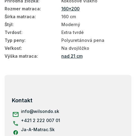
Prírodná zložka
:
Kokosové vlákno
Tvrdé matrace
Rozmer matraca
:
160x200
Šírka matraca
:
160 cm
Manželské matrace
Štýl
:
Moderný
Antialergické matrace
Tvrdosť
:
Extra tvrdé
Typ peny
:
Polyuretánová pena
Taštičkové matrace 160x200
Veľkosť
:
Na dvojlôžko
Kokosové matrace 160x200
Výška matraca
:
nad 21 cm
Pružinové matrace 160x200
Vysoké matrace 160×200
Z
á
Matrace Aloe Vera 160x200
p
ä
160x200
Kontakt
t
Matrace tvrdosť H4
i
info
@
wilsondo.sk
e
Tvrdé matrace 160x200
+421 2 222 007 01
Ja-A-Matrac.Sk
Matrace podľa nosnosti - 130 kg