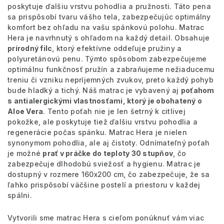
poskytuje ďalšiu vrstvu pohodlia a pružnosti. Táto pena
sa prispôsobí tvaru vášho tela, zabezpečujúc optimálny
komfort bez ohľadu na vašu spánkovú polohu. Matrac
Hera je navrhnutý s ohľadom na každý detail. Obsahuje
prírodný filc
, ktorý efektívne oddeľuje pružiny a
polyuretánovú penu. Týmto spôsobom zabezpečujeme
optimálnu funkčnosť pružín a zabraňujeme nežiaducemu
treniu či vzniku nepríjemných zvukov, preto každý pohyb
bude hladký a tichý. Náš matrac je vybavený aj
poťahom
s antialergickými vlastnosťami, ktorý je obohatený o
Aloe Vera
. Tento poťah nie je len šetrný k citlivej
pokožke, ale poskytuje tiež ďalšiu vrstvu pohodlia a
regenerácie počas spánku. Matrac Hera je nielen
synonymom pohodlia, ale aj čistoty. Odnímateľný poťah
je možné
prať v práčke do teploty 30 stupňov
, čo
zabezpečuje dlhodobú sviežosť a hygienu. Matrac je
dostupný v rozmere 160x200 cm, čo zabezpečuje, že sa
ľahko prispôsobí väčšine postelí a priestoru v každej
spálni.
Vytvorili sme matrac Hera s cieľom ponúknuť vám viac