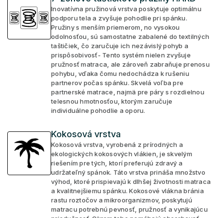
Inovatívna pružinová vrstva poskytuje optimálnu
podporu tela a zvyšuje pohodlie pri spánku.
Pružiny s menším priemerom, no vysokou
odolnosťou, sú samostatne zabalené do textilných
taštičiek, čo zaručuje ich nezávislý pohyb a
prispôsobivosť- Tento systém nielen zvyšuje
pružnosť matraca, ale zároveň zabraňuje prenosu
pohybu, vďaka čomu nedochádza k rušeniu
partnerov počas spánku. Skvelá voľba pre
partnerské matrace, najmä pre páry s rozdielnou
telesnou hmotnosťou, ktorým zaručuje
individuálne pohodlie a oporu.
Kokosová vrstva
Kokosová vrstva, vyrobená z prírodných a
ekologických kokosových vlákien, je skvelým
riešením pre tých, ktorí preferujú zdravý a
udržateľný spánok. Táto vrstva prináša množstvo
výhod, ktoré prispievajú k dlhšej životnosti matraca
a kvalitnejšiemu spánku. Kokosové vlákna bránia
rastu roztočov a mikroorganizmov, poskytujú
matracu potrebnú pevnosť, pružnosť a vynikajúcu