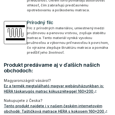
priedušnosť. Okrem toho pomáhajú absorbovať
vlhkosť, čím zabraňujú predčasnému
opotrebovaniu a poškodeniu matraca.
Prírodný filc
Filc z prírodných materiálov, umiestnený medzi
pružinovou a penovou vrstvou, zvyšuje stabilitu
matraca. Tento materiál vyniká vysokou
pružnosťou a výbornou priľnavosťou k povrchom,
čo výrazne zlepšuje štruktúru matraca a pomáha
predĺžiť jeho životnosť.
Produkt predávame aj v ďalších našich
obchodoch:
Magyarországról vásárol?
Ez a termék megtalálható magyar webáruházunkban is:
HERA táskarugós matrac kókuszréteggel 160x200
↗
Nakupujete z Česka?
Tento produkt najdete i v našem českém internetovém
obchodě: Taštičková matrace HERA s kokosem 160x200
↗