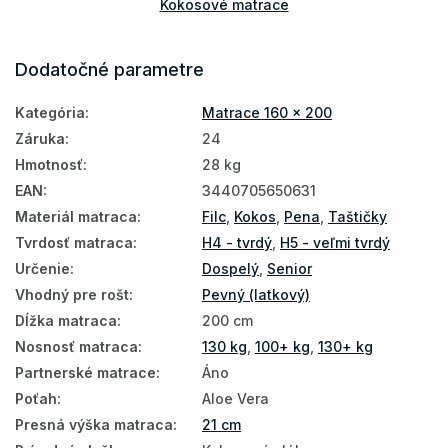
Kokosové matrace
Pružinové matrace
Dodatočné parametre
Matrace podľa výšky
Kategória
:
Matrace 160 x 200
Matrace podľa nosnosti
Záruka
:
24
Vysoké matrace
Hmotnosť
:
28 kg
Matrace Aloe Vera
EAN
:
3440705650631
Materiál matraca
:
Filc
,
Kokos
,
Pena
,
Taštičky
Matrace PUR pena
Tvrdosť matraca
:
H4 - tvrdý
,
H5 - veľmi tvrdý
Prírodné matrace
Určenie
:
Dospelý
,
Senior
Podlahové matrace
Vhodný pre rošt
:
Pevný (latkový)
Dĺžka matraca
:
200 cm
Matrace na zem
Nosnosť matraca
:
130 kg
,
100+ kg
,
130+ kg
Najpredávanejšie matrace
Partnerské matrace
:
Áno
Poťah
:
Aloe Vera
Obojstranné matrace
Presná výška matraca
:
21 cm
Matrace podľa tvrdosti