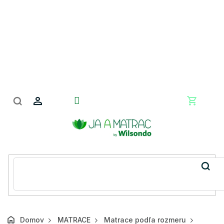
Prejsť
na
obsah
Nákupn
košík
Domov
MATRACE
Matrace podľa rozmeru