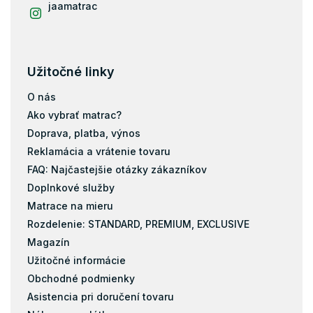
jaamatrac
Matrace podľa nosnosti 100+ kg
Matrace podľa nosnosti 130+ kg
Matrace 200x160
Užitočné linky
Taštičky
O nás
Kokos
Ako vybrať matrac?
Doprava, platba, výnos
Pena
Reklamácia a vrátenie tovaru
Filc
FAQ: Najčastejšie otázky zákazníkov
Doplnkové služby
Matrace na mieru
Rozdelenie: STANDARD, PREMIUM, EXCLUSIVE
Magazín
Užitočné informácie
Obchodné podmienky
Asistencia pri doručení tovaru