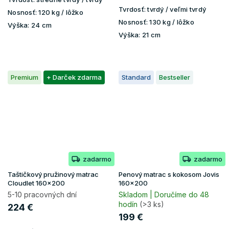
Tvrdosť:
tvrdý / veľmi tvrdý
Nosnosť:
120 kg / lôžko
Nosnosť:
130 kg / lôžko
Výška:
24 cm
Výška:
21 cm
Premium
+ Darček zdarma
Standard
Bestseller
zadarmo
zadarmo
Taštičkový pružinový matrac
Penový matrac s kokosom Jovis
Cloudlet 160x200
160x200
5-10 pracovných dní
Skladom | Doručíme do 48
hodín
(>3 ks)
224 €
199 €