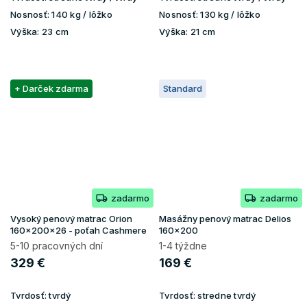
Nosnosť:
140 kg / lôžko
Nosnosť:
130 kg / lôžko
Výška:
23 cm
Výška:
21 cm
+ Darček zdarma
Standard
zadarmo
zadarmo
Vysoký penový matrac Orion
Masážny penový matrac Delios
160x200x26 - poťah Cashmere
160x200
5-10 pracovných dní
1-4 týždne
329 €
169 €
Tvrdosť:
tvrdý
Tvrdosť:
stredne tvrdý