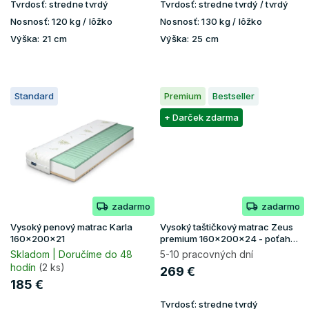
Tvrdosť:
stredne tvrdý
Tvrdosť:
stredne tvrdý / tvrdý
Nosnosť:
120 kg / lôžko
Nosnosť:
130 kg / lôžko
Výška:
21 cm
Výška:
25 cm
Standard
Premium
Bestseller
+ Darček zdarma
zadarmo
zadarmo
Vysoký penový matrac Karla
Vysoký taštičkový matrac Zeus
160x200x21
premium 160x200x24 - poťah
Aloe Vera
Skladom | Doručíme do 48
5-10 pracovných dní
hodín
(2 ks)
269 €
185 €
Tvrdosť:
stredne tvrdý