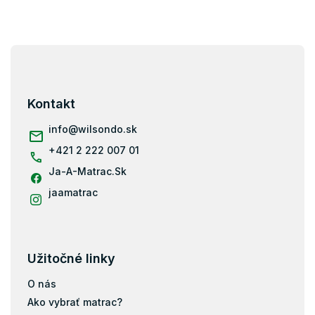
i
s
u
Z
á
p
ä
Kontakt
t
i
info
@
wilsondo.sk
e
+421 2 222 007 01
Ja-A-Matrac.Sk
jaamatrac
Užitočné linky
O nás
Ako vybrať matrac?