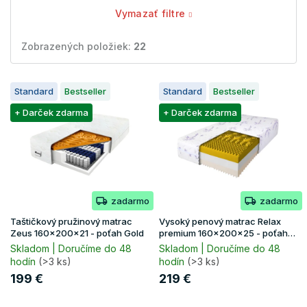
Vymazať filtre
Zobrazených položiek:
22
V
Standard
Bestseller
Standard
Bestseller
ý
p
+ Darček zdarma
+ Darček zdarma
i
s
p
r
o
zadarmo
zadarmo
d
u
Taštičkový pružinový matrac
Vysoký penový matrac Relax
k
Zeus 160x200x21 - poťah Gold
premium 160x200x25 - poťah
Lavender
t
Skladom | Doručíme do 48
Skladom | Doručíme do 48
hodín
(>3 ks)
hodín
(>3 ks)
o
v
199 €
219 €