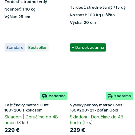
Tvrdosť:
stredne tvrdý
Tvrdosť:
stredne tvrdý / tvrdý
Nosnosť:
140 kg
Nosnosť:
100 kg / lôžko
Výška:
25 cm
Výška:
20 cm
Standard
Bestseller
+ Darček zdarma
zadarmo
zadarmo
Taštičkový matrac Hunt
Vysoký penový matrac Loozi
160x200 s kokosom
160x200x21 - poťah Gold
Skladom | Doručíme do 48
Skladom | Doručíme do 48
hodín
(3 ks)
hodín
(1 ks)
229 €
229 €