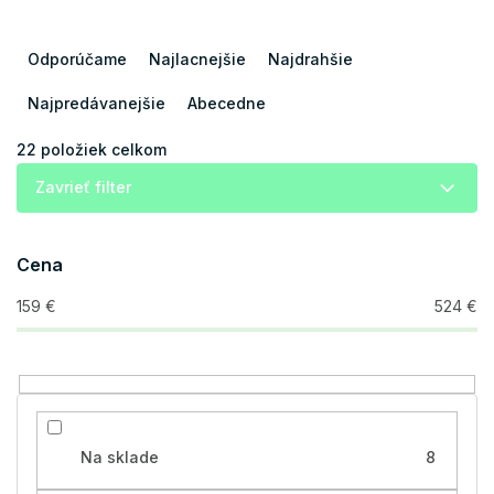
R
a
Odporúčame
Najlacnejšie
Najdrahšie
d
e
Najpredávanejšie
Abecedne
n
i
22
položiek celkom
e
Zavrieť filter
p
r
o
Cena
d
u
159
€
524
€
k
t
o
v
Na sklade
8