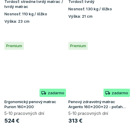
Tvrdosť:
stredne tvrdý matrac /
Tvrdosť:
tvrdý
tvrdý matrac
Nosnosť:
130 kg / lôžko
Nosnosť:
110 kg / lôžko
Výška:
21 cm
Výška:
23 cm
Premium
Premium
zadarmo
zadarmo
Ergonomický penový matrac
Penový zdravotný matrac
Purion 160x200
Argento 160x200x22 - poťah
Silver
5-10 pracovných dní
5-10 pracovných dní
524 €
313 €