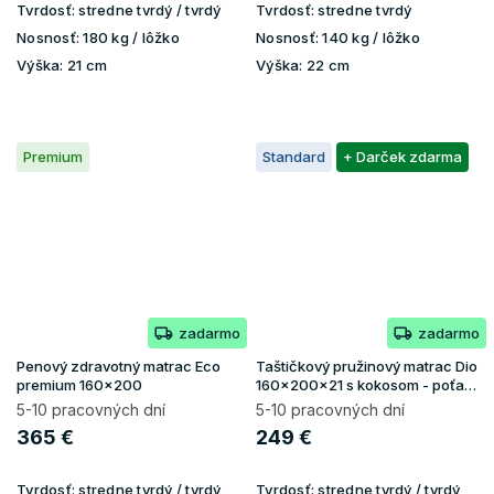
Tvrdosť:
stredne tvrdý / tvrdý
Tvrdosť:
stredne tvrdý
Nosnosť:
180 kg / lôžko
Nosnosť:
140 kg / lôžko
Výška:
21 cm
Výška:
22 cm
Premium
Standard
+ Darček zdarma
zadarmo
zadarmo
Penový zdravotný matrac Eco
Taštičkový pružinový matrac Dio
premium 160x200
160x200x21 s kokosom - poťah
Gold
5-10 pracovných dní
5-10 pracovných dní
365 €
249 €
Tvrdosť:
stredne tvrdý / tvrdý
Tvrdosť:
stredne tvrdý / tvrdý