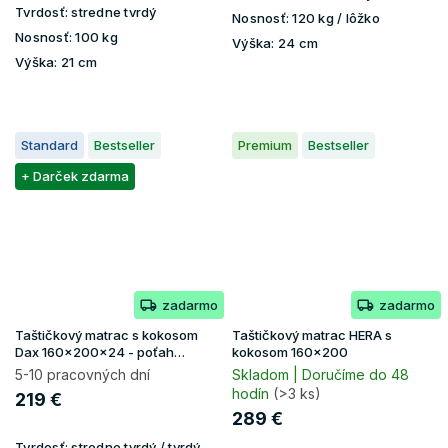
Tvrdosť:
stredne tvrdý
Nosnosť:
120 kg / lôžko
Nosnosť:
100 kg
Výška:
24 cm
Výška:
21 cm
Standard
Bestseller
Premium
Bestseller
+ Darček zdarma
zadarmo
zadarmo
Taštičkový matrac s kokosom
Taštičkový matrac HERA s
Dax 160x200x24 - poťah
kokosom 160x200
Lavender
5-10 pracovných dní
Skladom | Doručíme do 48
hodín
(>3 ks)
219 €
289 €
Tvrdosť:
stredne tvrdý / tvrdý