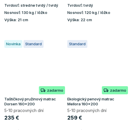
Tvrdosť:
stredne tvrdý / tvrdý
Tvrdosť:
tvrdý
Nosnosť:
130 kg / lôžko
Nosnosť:
120 kg / lôžko
Výška:
21 cm
Výška:
22 cm
Novinka
Standard
Standard
zadarmo
zadarmo
Taštičkový pružinový matrac
Ekologický penový matrac
Dorsen 160x200
Mellora 160x200
5-10 pracovných dní
5-10 pracovných dní
235 €
259 €