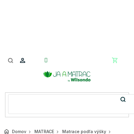
Prejsť
na
obsah
Nákupn
košík
Domov
MATRACE
Matrace podľa výšky