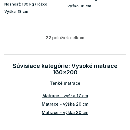
Nosnosť:
130 kg / lôžko
Výška:
16 cm
Výška:
18 cm
22
položiek celkom
O
v
l
á
d
Súvisiace kategórie: Vysoké matrace
a
160×200
c
i
Tenké matrace
e
p
r
Matrace - výška 17 cm
v
Matrace - výška 20 cm
k
y
Matrace - výška 30 cm
v
ý
p