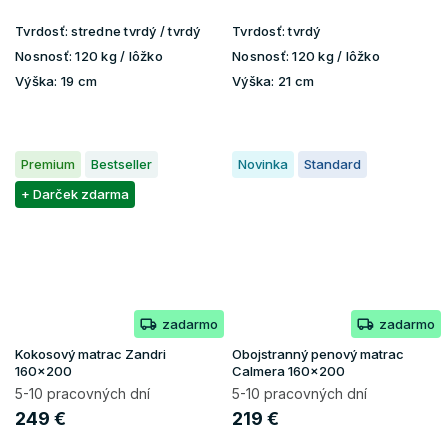
Tvrdosť:
stredne tvrdý / tvrdý
Tvrdosť:
tvrdý
Nosnosť:
120 kg / lôžko
Nosnosť:
120 kg / lôžko
Výška:
19 cm
Výška:
21 cm
Premium
Bestseller
Novinka
Standard
+ Darček zdarma
zadarmo
zadarmo
Kokosový matrac Zandri
Obojstranný penový matrac
160x200
Calmera 160x200
5-10 pracovných dní
5-10 pracovných dní
249 €
219 €