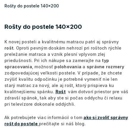
Rošty do postele 140x200
Rošty do postele 140x200
K novej posteli a kvalitnému matracu patrí aj správny
rošt
. Oproti pevným doskám nehrozí pri roštoch rýchle
preležanie matraca a vznik plesní vplyvom zlej
priedušnosti. Pri ich nákupe sa zamerajte na
typ
spracovania
, možnosť
polohovania
a
správne
rozmery
zodpovedajúcej veľkosti postele. V prípade, že chcete
zvýšiť kvalitu odpočinku je potrebné vymeniť nie len
starý matrac za nový, ale aj rošt, ktorý prispieva ku
kvalitnejšiemu spánku.
Rošt
vám dotvorí priestor pre váš
zdravší spánok, tak aby ste si počas oddychu či relaxu
pri televízore dokonale oddýchli.
Ak potrebujete viac informácií o tom
ako si zvoliť správny
rošt do postele
prečítajte si náš blog.