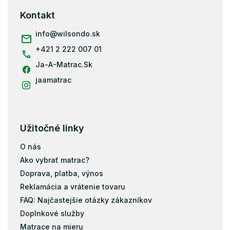
Rošty do postele 160x200
ä
Kontakt
Rošty do postele 180x200
t
i
info
@
wilsondo.sk
Rošty do postele 80x200
e
+421 2 222 007 01
Rošty do postele 70x140
Ja-A-Matrac.Sk
Rošty do postele 80x160
Rošty do postele 70x160
jaamatrac
Rošty do postele 90x180
Rošty do postele 100x200
Rošty do postele 80x180
Užitočné linky
Rošty do postele 80x170
O nás
Rošty do postele 90x190
Ako vybrať matrac?
Rošty do postele 70x200
Doprava, platba, výnos
Reklamácia a vrátenie tovaru
FAQ: Najčastejšie otázky zákazníkov
Doplnkové služby
Matrace na mieru