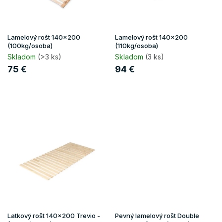
r
o
d
u
Lamelový rošt 140x200
Lamelový rošt 140x200
k
(100kg/osoba)
(110kg/osoba)
t
Skladom
(>3 ks)
Skladom
(3 ks)
o
75 €
94 €
v
Latkový rošt 140x200 Trevio -
Pevný lamelový rošt Double