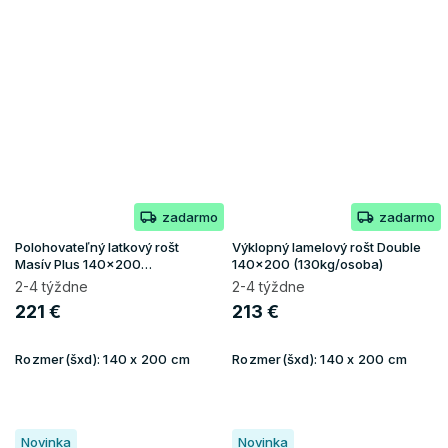
zadarmo
zadarmo
Polohovateľný latkový rošt
Výklopný lamelový rošt Double
Masív Plus 140x200
140x200 (130kg/osoba)
(130kg/osoba)
2-4 týždne
2-4 týždne
221 €
213 €
Rozmer(šxd):
140 x 200 cm
Rozmer(šxd):
140 x 200 cm
Novinka
Novinka