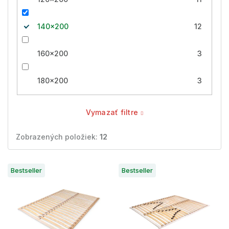
140x200
12
160x200
3
180x200
3
Vymazať filtre
Zobrazených položiek:
12
V
Bestseller
Bestseller
ý
p
i
s
p