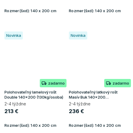
Rozmer(šxd):
140 x 200 cm
Rozmer(šxd):
140 x 200 cm
Novinka
Novinka
zadarmo
zadarmo
Polohovateľný lamelový rošt
Polohovateľný latkový rošt
Double 140x200 (130kg/osoba)
Masív Buk 140x200
(150kg/osoba)
2-4 týždne
2-4 týždne
213 €
236 €
Rozmer(šxd):
140 x 200 cm
Rozmer(šxd):
140 x 200 cm