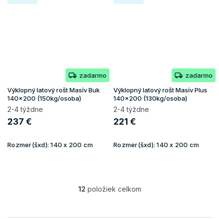
zadarmo
zadarmo
Výklopný latový rošt Masív Buk
Výklopný latový rošt Masív Plus
140x200 (150kg/osoba)
140x200 (130kg/osoba)
2-4 týždne
2-4 týždne
237 €
221 €
Rozmer(šxd):
140 x 200 cm
Rozmer(šxd):
140 x 200 cm
12
položiek celkom
O
v
l