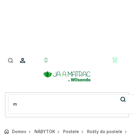
Prejsť
na
obsah
Nákupn
košík
Domov
NÁBYTOK
Postele
Rošty do postele