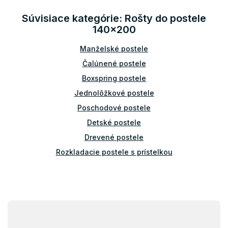
á
d
Súvisiace kategórie: Rošty do postele
a
140x200
c
i
Manželské postele
e
p
Čalúnené postele
r
v
Boxspring postele
k
Jednolôžkové postele
y
v
Poschodové postele
ý
Detské postele
p
i
Drevené postele
s
Rozkladacie postele s prístelkou
u
Príslušenstvo k posteliam
Bariérky na posteľ
Rošty do postele 90x200
Z
á
Rošty do postele 120x200
p