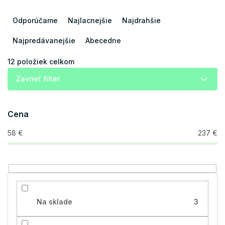
R
a
Odporúčame
Najlacnejšie
Najdrahšie
d
e
Najpredávanejšie
Abecedne
n
i
12
položiek celkom
e
Zavrieť filter
p
r
o
Cena
d
u
58
€
237
€
k
t
o
v
Na sklade
3