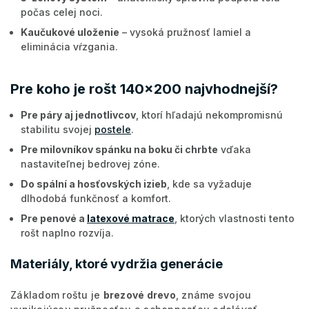
počas celej noci.
Kaučukové uloženie
– vysoká pružnosť lamiel a
eliminácia vŕzgania.
Pre koho je rošt 140x200 najvhodnejší?
Pre páry aj jednotlivcov
, ktorí hľadajú nekompromisnú
stabilitu svojej
postele
.
Pre milovníkov spánku na boku či chrbte
vďaka
nastaviteľnej bedrovej zóne.
Do spální a hosťovských izieb
, kde sa vyžaduje
dlhodobá funkčnosť a komfort.
Pre penové a
latexové matrace
, ktorých vlastnosti tento
rošt naplno rozvíja.
Materiály, ktoré vydržia generácie
Základom roštu je
brezové drevo
, známe svojou