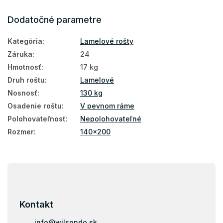
Dodatočné parametre
Kategória
:
Lamelové rošty
Záruka
:
24
Hmotnosť
:
17 kg
Druh roštu
:
Lamelové
Nosnosť
:
130 kg
Osadenie roštu
:
V pevnom ráme
Polohovateľnosť
:
Nepolohovateľné
Rozmer
:
140x200
Z
á
p
ä
Kontakt
t
i
info
@
wilsondo.sk