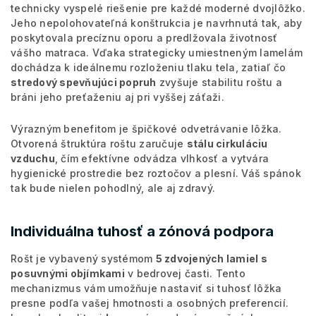
technicky vyspelé riešenie pre každé moderné dvojlôžko.
Jeho nepolohovateľná konštrukcia je navrhnutá tak, aby
poskytovala precíznu oporu a predlžovala životnosť
vášho matraca. Vďaka strategicky umiestneným lamelám
dochádza k ideálnemu rozloženiu tlaku tela, zatiaľ čo
stredový spevňujúci popruh
zvyšuje stabilitu roštu a
bráni jeho preťaženiu aj pri vyššej záťaži.
Výrazným benefitom je špičkové odvetrávanie lôžka.
Otvorená štruktúra roštu zaručuje
stálu cirkuláciu
vzduchu
, čím efektívne odvádza vlhkosť a vytvára
hygienické prostredie bez roztočov a plesní. Váš spánok
tak bude nielen pohodlný, ale aj zdravý.
Individuálna tuhosť a zónová podpora
Rošt je vybavený systémom
5 zdvojených lamiel s
posuvnými objímkami
v bedrovej časti. Tento
mechanizmus vám umožňuje nastaviť si tuhosť lôžka
presne podľa vašej hmotnosti a osobných preferencií.