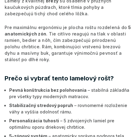
Lamely z kvalitnej
brezy
sú osadené v pružných
kaučukových púzdrach, ktoré tlmia pohyby a
zabezpečujú tichý chod celého lôžka.
Pre maximálnu ergonómiu je plocha roštu rozdelená do
5
anatomických zón
. Tie citlivo reagujú na tlak v oblasti
ramien, bedier a nôh, čím zabezpečujú prirodzenú
polohu chrbtice. Rám, kombinujúci vrstvenú brezovú
dyhu a masívny buk, garantuje výnimočnú pevnosť a
stálosť po dlhé roky.
Prečo si vybrať tento lamelový rošt?
Pevná konštrukcia bez polohovania
– stabilná základňa
pre všetky typy moderných matracov.
Stabilizačný stredový popruh
– rovnomerné rozloženie
váhy a vyššia odolnosť rámu.
Personalizácia tuhosti
– 5 zdvojených lamiel pre
optimálnu oporu driekovej chrbtice.
5-zónový systém
– anatomicky správna podpora tela