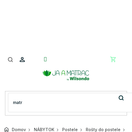
Prejsť
na
obsah
Nákupn
košík
Domov
NÁBYTOK
Postele
Rošty do postele