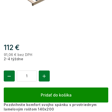
112 €
91,06 € bez DPH
Je
2-4 týždne
ce
Pridať do košíka
Pozdvihnite komfort svojho spánku s prvotriednym
lamelovým roštom 140x200