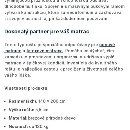
vynikajúcou pružnosťou a schopnosťou odolávať
dlhodobému tlaku. Spojenie s masívnym bukovým rámom
vytvára konštrukciu, ktorá sa nedeformuje a zachováva
si svoje vlastnosti aj pri každodennom používaní.
Dokonalý partner pre váš matrac
Tento typ roštu je špeciálne odporúčaný pre
penové
matrace
a
latexové matrace
. Pomáha im dýchať, čím
zamedzuje prehrievaniu organizmu a udržiava výplň
matraca v špičkovej kondícii. Investícia do kvalitného
roštu je najlepšou cestou k predĺženiu životnosti celého
vášho lôžka.
Vlas
t
nosti produktu:
Rozmer (šxh):
140 x 200 cm
Výška roštu:
5,5 cm
Materiál:
brezové prírodné drevo
Nosnosť:
do 130 kg