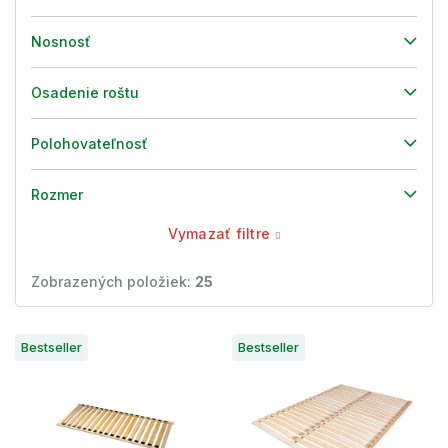
Nosnosť
Osadenie roštu
Polohovateľnosť
Rozmer
Vymazať filtre
Zobrazených položiek:
25
V
Bestseller
Bestseller
ý
p
i
s
p