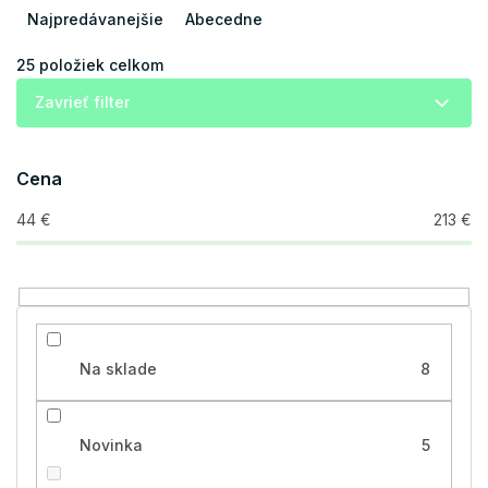
e
Najpredávanejšie
Abecedne
n
i
25
položiek celkom
e
Zavrieť filter
p
r
o
Cena
d
u
44
€
213
€
k
t
o
v
Na sklade
8
Novinka
5