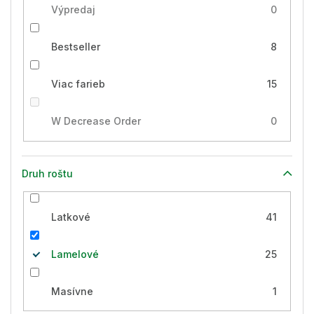
Výpredaj
0
Bestseller
8
Viac farieb
15
W Decrease Order
0
Druh roštu
Latkové
41
Lamelové
25
Masívne
1