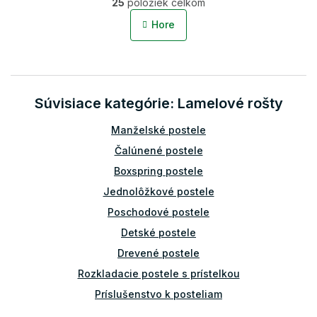
25
položiek celkom
v
á
l
n
Hore
á
k
o
d
v
a
a
c
n
i
i
Súvisiace kategórie: Lamelové rošty
e
e
p
r
Manželské postele
v
Čalúnené postele
k
y
Boxspring postele
v
Jednolôžkové postele
ý
p
Poschodové postele
i
Detské postele
s
u
Drevené postele
Rozkladacie postele s prístelkou
Príslušenstvo k posteliam
Bariérky na posteľ