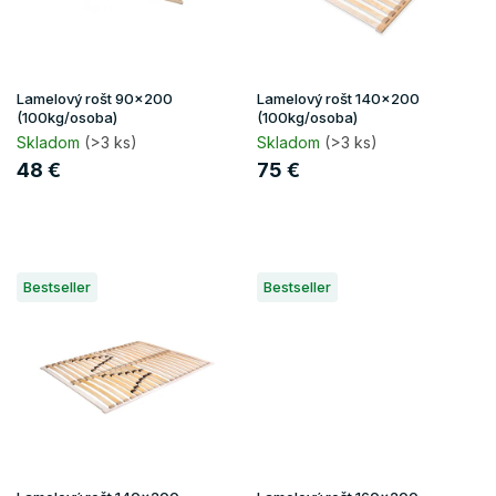
r
o
d
u
Lamelový rošt 90x200
Lamelový rošt 140x200
k
(100kg/osoba)
(100kg/osoba)
t
Skladom
(>3 ks)
Skladom
(>3 ks)
o
48 €
75 €
v
Bestseller
Bestseller