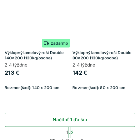
zadarmo
Výklopný lamelový rošt Double
Výklopný lamelový rošt Double
140x200 (130kg/osoba)
80x200 (130kg/osoba)
2-4 týždne
2-4 týždne
213 €
142 €
Rozmer(šxd):
140 x 200 cm
Rozmer(šxd):
80 x 200 cm
Načítať 1 ďalšiu
S
1
2
t
O
r