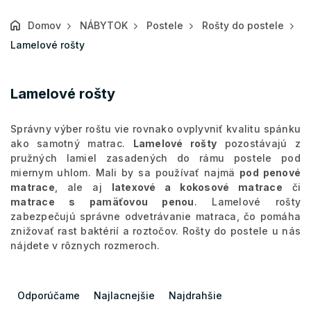
Domov
NÁBYTOK
Postele
Rošty do postele
Lamelové rošty
Lamelové rošty
Správny výber roštu vie rovnako ovplyvniť kvalitu spánku
ako samotný matrac.
Lamelové rošty
pozostávajú z
pružných lamiel zasadených do rámu postele pod
miernym uhlom. Mali by sa používať najmä
pod penové
matrace
, ale aj
latexové a kokosové matrace
či
matrace s pamäťovou penou
. Lamelové rošty
zabezpečujú správne odvetrávanie matraca, čo pomáha
znižovať rast baktérií a roztočov. Rošty do postele u nás
nájdete v rôznych rozmeroch.
R
a
Odporúčame
Najlacnejšie
Najdrahšie
d