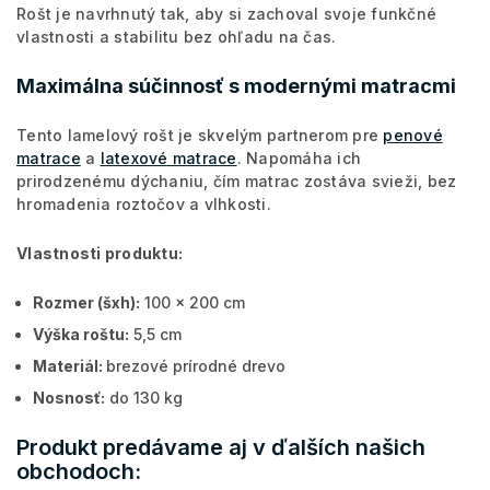
Rošt je navrhnutý tak, aby si zachoval svoje funkčné
vlastnosti a stabilitu bez ohľadu na čas.
Maximálna súčinnosť s modernými matracmi
Tento lamelový rošt je skvelým partnerom pre
penové
matrace
a
latexové matrace
. Napomáha ich
prirodzenému dýchaniu, čím matrac zostáva svieži, bez
hromadenia roztočov a vlhkosti.
Vlas
t
nosti produktu:
Rozmer (šxh):
100 x 200 cm
Výška roštu:
5,5 cm
Materiál:
brezové prírodné drevo
Nosnosť:
do 130 kg
Produkt predávame aj v ďalších našich
obchodoch: