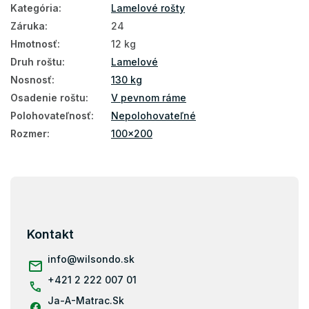
Kategória
:
Lamelové rošty
Záruka
:
24
Hmotnosť
:
12 kg
Druh roštu
:
Lamelové
Nosnosť
:
130 kg
Osadenie roštu
:
V pevnom ráme
Polohovateľnosť
:
Nepolohovateľné
Rozmer
:
100x200
Z
á
p
ä
Kontakt
t
i
info
@
wilsondo.sk
e
+421 2 222 007 01
Ja-A-Matrac.Sk