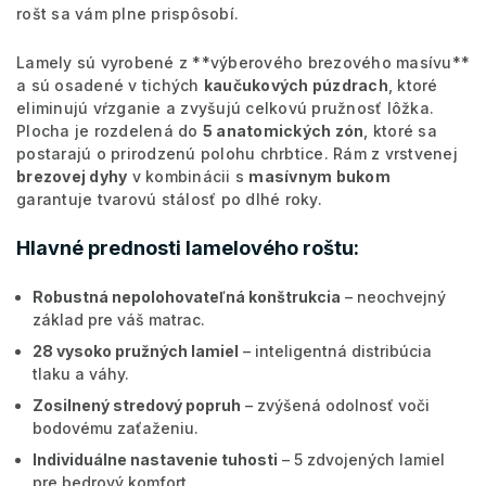
rošt sa vám plne prispôsobí.
Lamely sú vyrobené z **výberového brezového masívu**
a sú osadené v tichých
kaučukových púzdrach
, ktoré
eliminujú vŕzganie a zvyšujú celkovú pružnosť lôžka.
Plocha je rozdelená do
5 anatomických zón
, ktoré sa
postarajú o prirodzenú polohu chrbtice. Rám z vrstvenej
brezovej dyhy
v kombinácii s
masívnym bukom
garantuje tvarovú stálosť po dlhé roky.
Hlavné prednosti lamelového roštu:
Robustná nepolohovateľná konštrukcia
– neochvejný
základ pre váš matrac.
28 vysoko pružných lamiel
– inteligentná distribúcia
tlaku a váhy.
Zosilnený stredový popruh
– zvýšená odolnosť voči
bodovému zaťaženiu.
Individuálne nastavenie tuhosti
– 5 zdvojených lamiel
pre bedrový komfort.