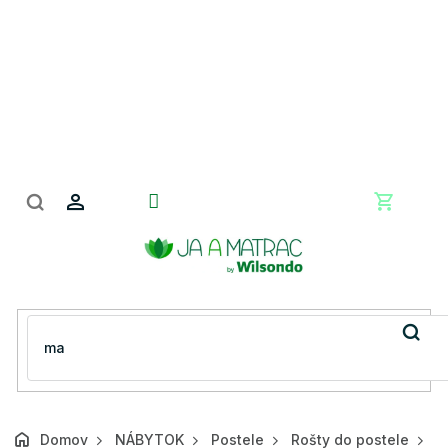
Prejsť
na
obsah
Nákupn
košík
Domov
NÁBYTOK
Postele
Rošty do postele