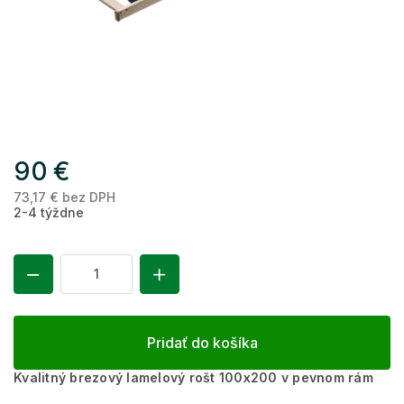
90 €
73,17 € bez DPH
Je
2-4 týždne
ce
Pridať do košíka
Kvalitný brezový lamelový rošt 100x200 v pevnom rám