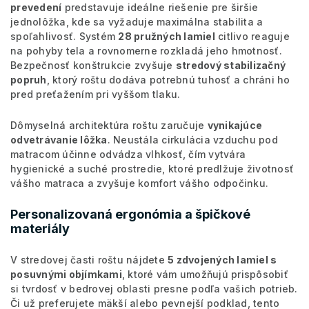
prevedení
predstavuje ideálne riešenie pre širšie
jednolôžka, kde sa vyžaduje maximálna stabilita a
spoľahlivosť. Systém
28 pružných lamiel
citlivo reaguje
na pohyby tela a rovnomerne rozkladá jeho hmotnosť.
Bezpečnosť konštrukcie zvyšuje
stredový stabilizačný
popruh
, ktorý roštu dodáva potrebnú tuhosť a chráni ho
pred preťažením pri vyššom tlaku.
Dômyselná architektúra roštu zaručuje
vynikajúce
odvetrávanie lôžka
. Neustála cirkulácia vzduchu pod
matracom účinne odvádza vlhkosť, čím vytvára
hygienické a suché prostredie, ktoré predlžuje životnosť
vášho matraca a zvyšuje komfort vášho odpočinku.
Personalizovaná ergonómia a špičkové
materiály
V stredovej časti roštu nájdete
5 zdvojených lamiel s
posuvnými objímkami
, ktoré vám umožňujú prispôsobiť
si tvrdosť v bedrovej oblasti presne podľa vašich potrieb.
Či už preferujete mäkší alebo pevnejší podklad, tento