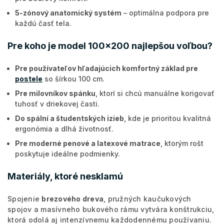
5-zónový anatomický systém
– optimálna podpora pre
každú časť tela.
Pre koho je model 100x200 najlepšou voľbou?
Pre používateľov hľadajúcich komfortný základ pre
postele
so šírkou 100 cm.
Pre milovníkov spánku
, ktorí si chcú manuálne korigovať
tuhosť v driekovej časti.
Do spální a študentských izieb
, kde je prioritou kvalitná
ergonómia a dlhá životnosť.
Pre moderné penové a latexové matrace
, ktorým rošt
poskytuje ideálne podmienky.
Materiály, ktoré nesklamú
Spojenie
brezového dreva
, pružných kaučukových
spojov a masívneho bukového rámu vytvára konštrukciu,
ktorá odolá aj intenzívnemu každodennému používaniu.