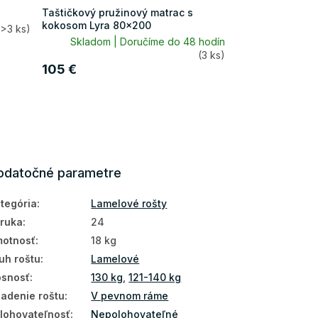
Taštičkový pružinový matrac s
kokosom Lyra 80x200
(>3 ks)
Skladom | Doručíme do 48 hodín
(3 ks)
105 €
odatočné parametre
tegória
:
Lamelové rošty
ruka
:
24
otnosť
:
18 kg
uh roštu
:
Lamelové
snosť
:
130 kg
,
121-140 kg
adenie roštu
:
V pevnom ráme
lohovateľnosť
:
Nepolohovateľné