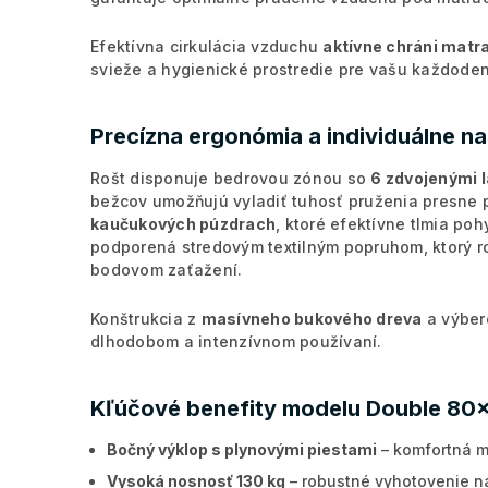
Efektívna cirkulácia vzduchu
aktívne chráni matra
svieže a hygienické prostredie pre vašu každode
Precízna ergonómia a individuálne n
Rošt disponuje bedrovou zónou so
6 zdvojenými 
bežcov umožňujú vyladiť tuhosť pruženia presne 
kaučukových púzdrach
, ktoré efektívne tlmia poh
podporená stredovým textilným popruhom, ktorý ro
bodovom zaťažení.
Konštrukcia z
masívneho bukového dreva
a výbero
dlhodobom a intenzívnom používaní.
Kľúčové benefity modelu Double 80
Bočný výklop s plynovými piestami
– komfortná m
Vysoká nosnosť 130 kg
– robustné vyhotovenie n