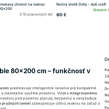
mokavý chránič na matrac
Nočný stolík Dolly - dub craft
80x200
Skladom
5-10 pracovných dní
60 €
D
ble 80x200 cm – funkčnosť v
Ka
Zá
Hm
raním
predstavuje inteligentné riešenie pre kompaktné
Dr
u a maximálne využitie priestoru. Vďaka
integrovanému
No
priestoru pod posteľou plynulý, bezpečný a nevyžaduje
Os
o pružných lamiel
zabezpečuje citlivú reakciu na záťaž a
Po
com.