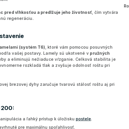
R
c pred vlhkosťou a predlžuje jeho životnosť
, čím vytvára
nnú regeneráciu.
astavenie
lamelami (systém T6)
, ktoré vám pomocou posuvných
podľa vašej postavy. Lamely sú ukotvené v
pružných
yby a eliminujú nežiaduce vŕzganie. Celková stabilita je
vnomerne rozkladá tlak a zvyšuje odolnosť roštu pri
vej brezovej dyhy zaručuje tvarovú stálosť roštu aj pri
x200:
anipulácia a ľahký prístup k úložisku
postele
.
avrhnuté pre maximálnu spoľahlivosť.