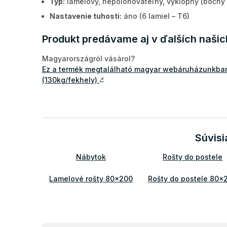
Typ:
lamelový, nepolohovateľný, výklopný (bočný 
Nastavenie tuhosti:
áno (6 lamiel – T6)
Produkt predávame aj v ďalších naši
Magyarországról vásárol?
Ez a termék megtalálható magyar webáruházunkban 
(130kg/fekhely)
↗
Súvisi
Nábytok
Rošty do postele
Lamelové rošty 80x200
Rošty do postele 80x