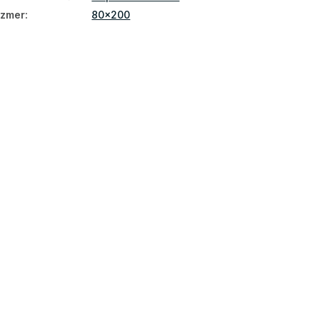
ozmer
:
80x200