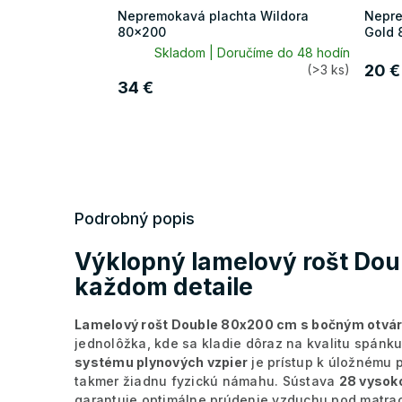
Nepremokavá plachta Wildora
Nepre
80x200
Gold 
Skladom | Doručíme do 48 hodín
20 €
(>3 ks)
34 €
Podrobný popis
Výklopný lamelový rošt Dou
každom detaile
Lamelový rošt Double 80x200 cm s bočným otvá
jednolôžka, kde sa kladie dôraz na kvalitu spánk
systému plynových vzpier
je prístup k úložnému 
takmer žiadnu fyzickú námahu. Sústava
28 vysok
garantuje optimálne prúdenie vzduchu pod matra