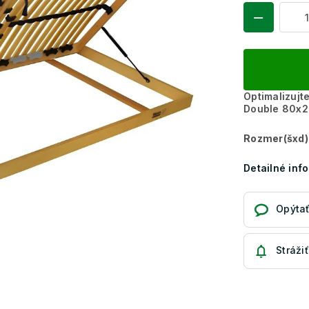
Optimalizujt
Double 80x
Rozmer(šxd)
Detailné inf
Opýtať
Strážiť