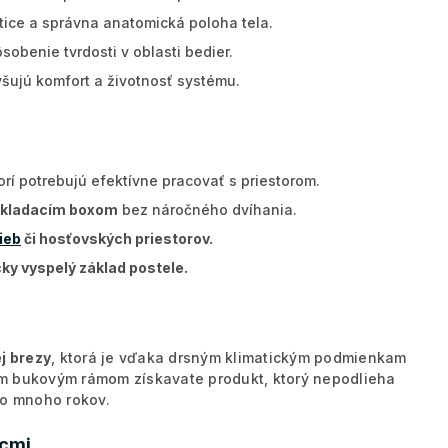
ice a správna anatomická poloha tela.
sobenie tvrdosti v oblasti bedier.
šujú komfort a životnosť systému.
torí potrebujú efektívne pracovať s priestorom.
odkladacím boxom
bez náročného dvíhania.
ieb
či hosťovských priestorov.
cky vyspelý základ postele.
ej brezy
, ktorá je vďaka drsným klimatickým podmienkam
m bukovým rámom získavate produkt, ktorý nepodlieha
po mnoho rokov.
acmi