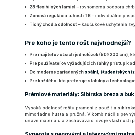
28 flexibilných lamiel
– rovnomerná podpora chrbt
Zónová regulácia tuhosti T6
– individuálne prispô
Tichý chod a odolnosť
– kaučukové uchytenia zvy
Pre koho je tento rošt najvhodnejší?
Pre majiteľov užších jednolôžok (80x200 cm)
, k
Pre používateľov vyžadujúcich ľahký prístup k 
Do moderne zariadených
spální
,
študentských iz
Pre každého, kto preferuje stabilný a technologi
Prémiové materiály: Sibírska breza a buk
Vysoká odolnosť roštu pramení z použitia
sibírsk
mimoriadne hustá a pružná. V kombinácii s pevný
únave materiálu a zachováva si svoje vlastnosti 
Synergia s penovými a latexovými matr