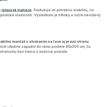
a
latexové matrace
. Poskytuje im potrebnú stabilitu, no
pedické vlastnosti. Výsledkom je hlboký a ničím nerušený
iabilnú montáž s otváraním na ľavú aj pravú stranu
.
rošt ideálne zapadol do rámu postele 80x200 cm, čo
anizmu bez trenia o bočnice postele.