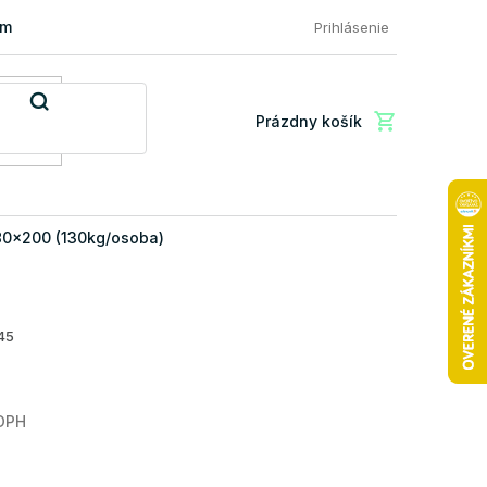
mácia a vrátenie tovaru
FAQ: Najčastejšie otázky zákazníkov
Prihlásenie
Prázdny košík
Nákupný
košík
80x200 (130kg/osoba)
45
 DPH
Jednotková
cena: