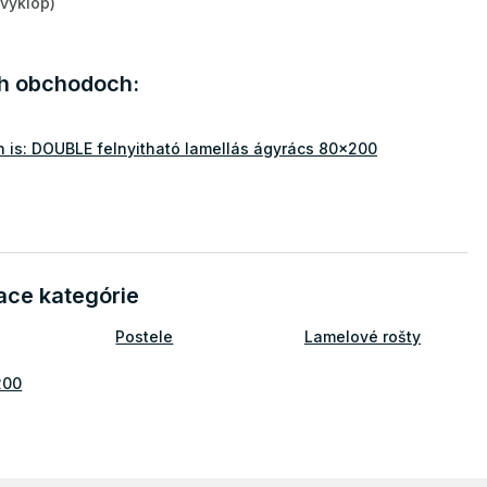
výklop)
ch obchodoch:
is: DOUBLE felnyitható lamellás ágyrács 80x200
ace kategórie
Postele
Lamelové rošty
200