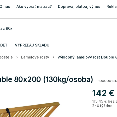
O nás
Ako vybrať matrac?
Doprava, platba, výnos
Rekla
 DETI
VÝPREDAJ SKLADU
postele
Lamelové rošty
Výklopný lamelový rošt Double 
uble 80x200 (130kg/osoba)
100000181
142 €
115,45 € bez
2-4 týždne