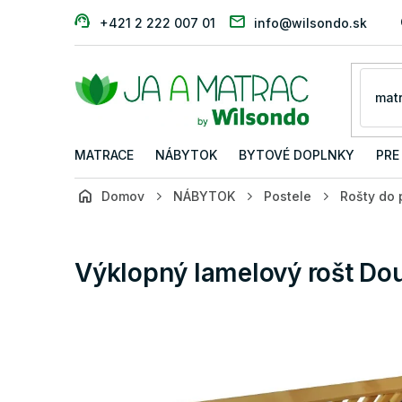
Prejsť
+421 2 222 007 01
info@wilsondo.sk
na
obsah
MATRACE
NÁBYTOK
BYTOVÉ DOPLNKY
PRE
Domov
NÁBYTOK
Postele
Rošty do 
Výklopný lamelový rošt Do