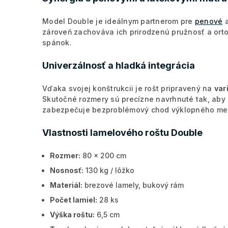
Model Double je ideálnym partnerom pre
penové
zároveň zachováva ich prirodzenú pružnosť a orto
spánok.
Univerzálnosť a hladká integrácia
Vďaka svojej konštrukcii je rošt pripravený na
var
Skutočné rozmery sú precízne navrhnuté tak, aby 
zabezpečuje bezproblémový chod výklopného mech
Vlastnosti lamelového roštu Double
Rozmer:
80 x 200 cm
Nosnosť:
130 kg / lôžko
Materiál:
brezové lamely, bukový rám
Počet lamiel:
28 ks
Výška roštu:
6,5 cm