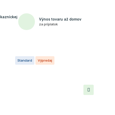
ákazníckej
Výnos tovaru až domov
za príplatok
Standard
Výpredaj
Ďalší
produkt