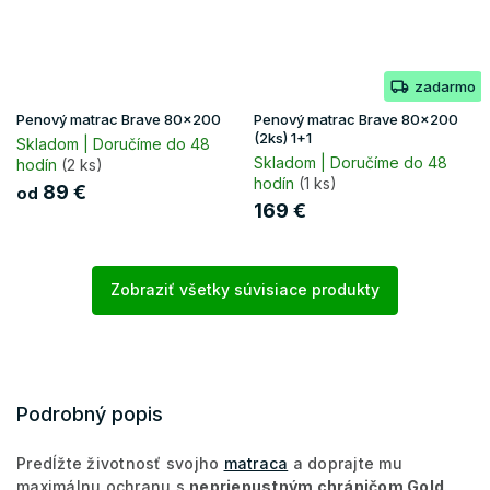
zadarmo
Penový matrac Brave 80x200
Penový matrac Brave 80x200
(2ks) 1+1
Skladom | Doručíme do 48
Skladom | Doručíme do 48
hodín
(2 ks)
hodín
(1 ks)
89 €
od
169 €
Zobraziť všetky súvisiace produkty
Podrobný popis
Predĺžte životnosť svojho
matraca
a doprajte mu
maximálnu ochranu s
nepriepustným chráničom Gold
.