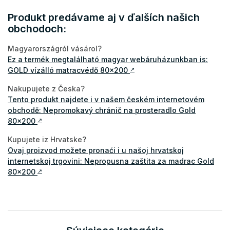
Produkt predávame aj v ďalších našich
obchodoch:
Magyarországról vásárol?
Ez a termék megtalálható magyar webáruházunkban is:
GOLD vízálló matracvédő 80x200
↗
Nakupujete z Česka?
Tento produkt najdete i v našem českém internetovém
obchodě: Nepromokavý chránič na prosteradlo Gold
80x200
↗
Kupujete iz Hrvatske?
Ovaj proizvod možete pronaći i u našoj hrvatskoj
internetskoj trgovini: Nepropusna zaštita za madrac Gold
80x200
↗