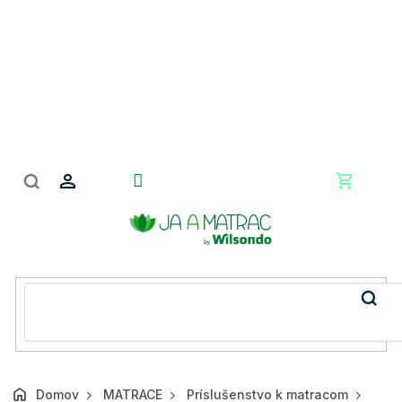
Prejsť
na
obsah
Nákupn
košík
Domov
MATRACE
Príslušenstvo k matracom