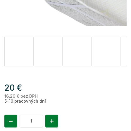
20 €
16,26 € bez DPH
Je
5-10 pracovných dní
ce