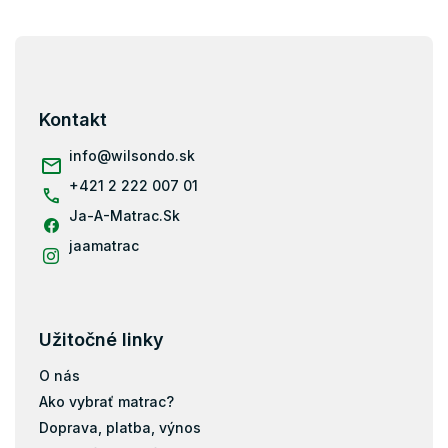
Z
á
p
ä
Kontakt
t
i
info
@
wilsondo.sk
e
+421 2 222 007 01
Ja-A-Matrac.Sk
jaamatrac
Užitočné linky
O nás
Ako vybrať matrac?
Doprava, platba, výnos