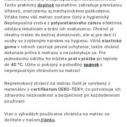
Tento praktický
doplnok
spoľahlivo zabraňuje prenikaniu
vlhkosti, znečisteniu aj mechanickému poškodeniu.
Vďaka tomu váš matrac zostane čistý a hygienický.
Nepriepustná vrstva z
polyuretánového záteru
efektívne
odoláva tekutinám a bráni ich vsakovaniu. Chránič je
ideálny nielen do bežnej domácnosti, ale aj pre deti či
osoby so zvýšenými nárokmi na hygienu. Všitá
elastická
guma
v rohoch zaisťuje pevné uchytenie, takže chránič
dokonale priľne k matracu a nezošmykuje sa. Pre
jednoduchú údržbu ho môžete
prať v práčke
pri teplote
do
40 °C
. Užite si pokojný a pohodlný
spánok
s
nepriepustným chráničom na matrac!
Nepremokavý chránič na matrac Gold je vyrobený z
materiálov s
certifikátom OEKO-TEX®
, čo potvrdzuje ich
zdravotnú nezávadnosť a bezpečnosť pri každodennom
používaní.
Viac o výhodách používania chrániča na matrac sa
dočítate v našom
článku
.