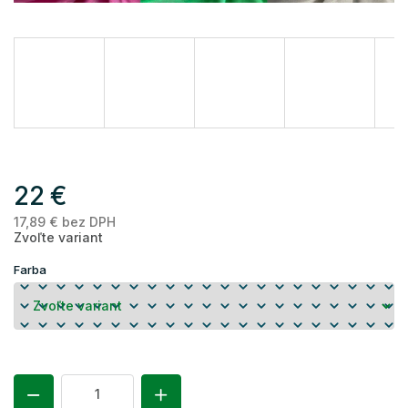
22 €
17,89 € bez DPH
Je
Zvoľte variant
ce
Farba