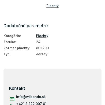
Plachty
Dodatočné parametre
Kategória
:
Plachty
Záruka
:
24
Rozmer plachty
:
80x200
Typ
:
Jersey
Z
á
p
ä
Kontakt
t
i
info
@
wilsondo.sk
e
+421 2 222 007 01