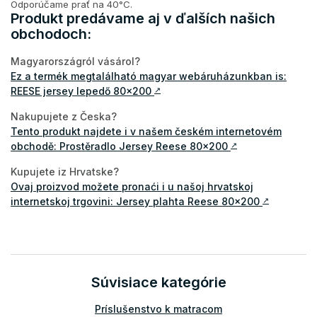
Odporúčame prať na 40°C.
Produkt predávame aj v ďalších našich
obchodoch:
Magyarországról vásárol?
Ez a termék megtalálható magyar webáruházunkban is:
REESE jersey lepedő 80x200
↗
Nakupujete z Česka?
Tento produkt najdete i v našem českém internetovém
obchodě: Prostěradlo Jersey Reese 80x200
↗
Kupujete iz Hrvatske?
Ovaj proizvod možete pronaći i u našoj hrvatskoj
internetskoj trgovini: Jersey plahta Reese 80x200
↗
Súvisiace kategórie
Príslušenstvo k matracom