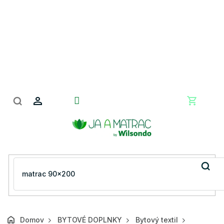
Prejsť
na
obsah
Nákupn
košík
Domov
BYTOVÉ DOPLNKY
Bytový textil