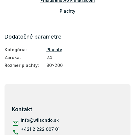
Príslušenstvo k matracom
Plachty
Dodatočné parametre
Kategória
:
Plachty
Záruka
:
24
Rozmer plachty
:
80x200
Z
á
p
ä
Kontakt
t
i
info
@
wilsondo.sk
e
+421 2 222 007 01