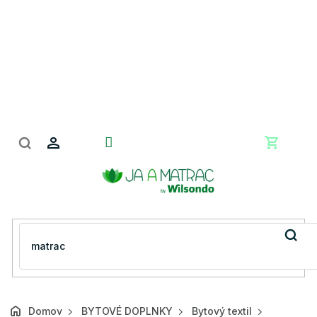
Prejsť
na
obsah
Nákupn
košík
Domov
BYTOVÉ DOPLNKY
Bytový textil