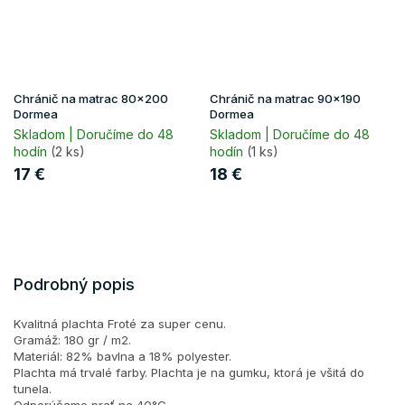
Chránič na matrac 80x200
Chránič na matrac 90x190
Dormea
Dormea
Skladom | Doručíme do 48
Skladom | Doručíme do 48
hodín
(2 ks)
hodín
(1 ks)
17 €
18 €
Podrobný popis
Kvalitná plachta Froté za super cenu.
Gramáž: 180 gr / m2.
Materiál: 82% bavlna a 18% polyester.
Plachta má trvalé farby. Plachta je na gumku, ktorá je všitá do
tunela.
Odporúčame prať na 40°C.