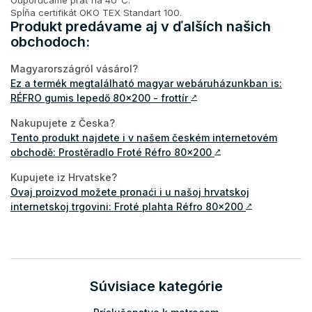
Spĺňa certifikát OKO TEX Standart 100.
Produkt predávame aj v ďalších našich
obchodoch:
Magyarországról vásárol?
Ez a termék megtalálható magyar webáruházunkban is:
RÉFRO gumis lepedő 80x200 - frottír
↗
Nakupujete z Česka?
Tento produkt najdete i v našem českém internetovém
obchodě: Prostěradlo Froté Réfro 80x200
↗
Kupujete iz Hrvatske?
Ovaj proizvod možete pronaći i u našoj hrvatskoj
internetskoj trgovini: Froté plahta Réfro 80x200
↗
Súvisiace kategórie