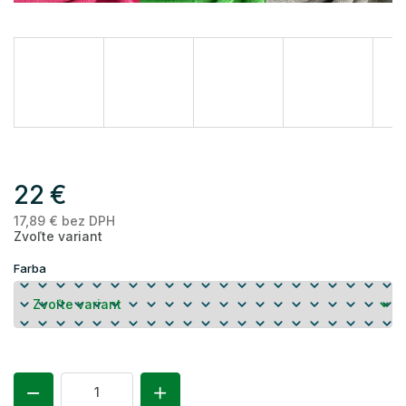
22 €
17,89 € bez DPH
Je
Zvoľte variant
ce
Farba