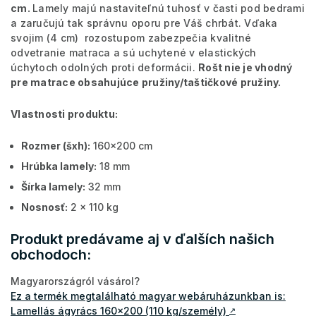
cm.
Lamely majú nastaviteľnú tuhosť v časti pod bedrami
a zaručujú tak správnu oporu pre Váš chrbát. Vďaka
svojim (4 cm) rozostupom zabezpečia kvalitné
odvetranie matraca a sú uchytené v elastických
úchytoch odolných proti deformácii.
Rošt nie je vhodný
pre matrace obsahujúce pružiny/taštičkové pružiny.
Vlas
t
nosti produktu:
Rozmer (šxh):
160x200 cm
Hrúbka lamely:
18 mm
Šírka lamely:
32 mm
Nosnosť:
2 x 110 kg
Produkt predávame aj v ďalších našich
obchodoch:
Magyarországról vásárol?
Ez a termék megtalálható magyar webáruházunkban is:
Lamellás ágyrács 160x200 (110 kg/személy)
↗