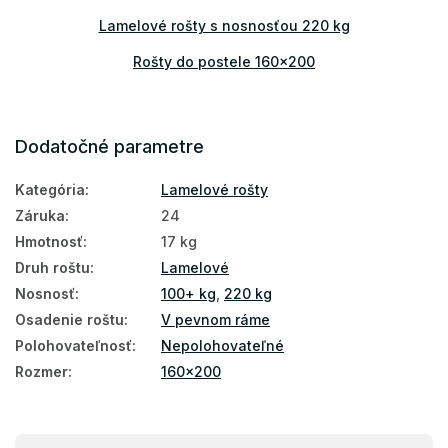
Lamelové rošty s nosnosťou 220 kg
Rošty do postele 160x200
Dodatočné parametre
Kategória
:
Lamelové rošty
Záruka
:
24
Hmotnosť
:
17 kg
Druh roštu
:
Lamelové
Nosnosť
:
100+ kg
,
220 kg
Osadenie roštu
:
V pevnom ráme
Polohovateľnosť
:
Nepolohovateľné
Rozmer
:
160x200
Z