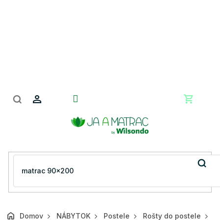
Prejsť
na
obsah
Nákupn
košík
Domov
NÁBYTOK
Postele
Rošty do postele