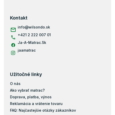
á
p
ä
Kontakt
t
i
info
@
wilsondo.sk
e
+421 2 222 007 01
Ja-A-Matrac.Sk
jaamatrac
Užitočné linky
O nás
Ako vybrať matrac?
Doprava, platba, výnos
Reklamácia a vrátenie tovaru
FAQ: Najčastejšie otázky zákazníkov