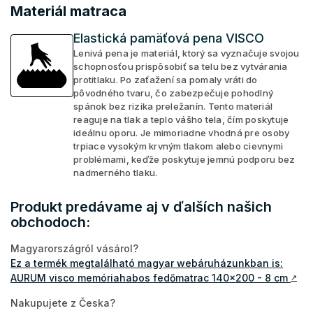
Materiál matraca
Elastická pamäťová pena VISCO
Lenivá pena je materiál, ktorý sa vyznačuje svojou
schopnosťou prispôsobiť sa telu bez vytvárania
protitlaku. Po zaťažení sa pomaly vráti do
pôvodného tvaru, čo zabezpečuje pohodlný
spánok bez rizika preležanín. Tento materiál
reaguje na tlak a teplo vášho tela, čím poskytuje
ideálnu oporu. Je mimoriadne vhodná pre osoby
trpiace vysokým krvným tlakom alebo cievnymi
problémami, keďže poskytuje jemnú podporu bez
nadmerného tlaku.
Produkt predávame aj v ďalších našich
obchodoch:
Magyarországról vásárol?
Ez a termék megtalálható magyar webáruházunkban is:
AURUM visco memóriahabos fedőmatrac 140x200 - 8 cm
↗
Nakupujete z Česka?