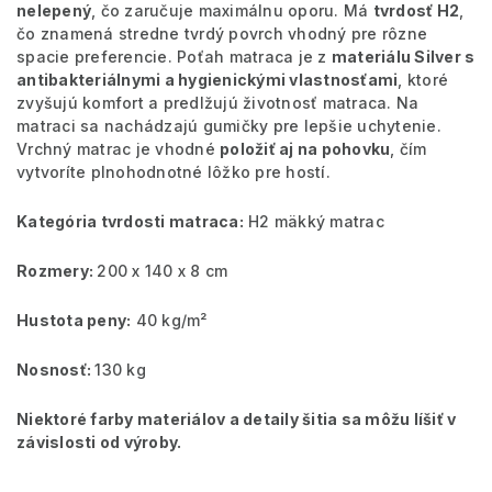
nelepený
, čo zaručuje maximálnu oporu. Má
tvrdosť H2
,
čo znamená stredne tvrdý povrch vhodný pre rôzne
spacie preferencie. Poťah matraca je z
materiálu Silver s
antibakteriálnymi a hygienickými vlastnosťami
, ktoré
zvyšujú komfort a predlžujú životnosť matraca. Na
matraci sa nachádzajú gumičky pre lepšie uchytenie.
Vrchný matrac je vhodné
položiť aj na pohovku
, čím
vytvoríte plnohodnotné lôžko pre hostí.
Kategória tvrdosti matraca:
H2 mäkký matrac
Rozmery:
200 x 140 x 8 cm
Hustota peny:
40 kg/m²
Nosnosť:
130 kg
Niektoré farby materiálov a detaily šitia sa môžu líšiť v
závislosti od výroby.