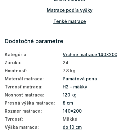
Matrace podľa výšky
Tenké matrace
Prístelkové matrace
Dodatočné parametre
Matrace na sedenie
Kategória
:
Vrchné matrace 140x200
Matrace na gauč
Záruka
:
24
Matrace na váľandu
Hmotnosť
:
7.8 kg
Materiál matraca
:
Pamäťová pena
Tenké matrace 140x200
Tvrdosť matraca
:
H2 - mäkký
140x200
Nosnosť matraca
:
120 kg
Vrchné matrace 8 cm
Presná výška matraca
:
8 cm
Rozmer matraca
:
140x200
Vrchný matrac 140x200
Tvrdosť
:
Mäkké
Výška matraca
:
do 10 cm