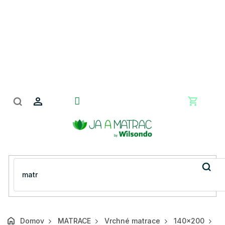
Prejsť
na
obsah
Nákupn
košík
Domov
MATRACE
Vrchné matrace
140x200