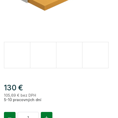
130 €
105,69 € bez DPH
Je
5-10 pracovných dní
ce