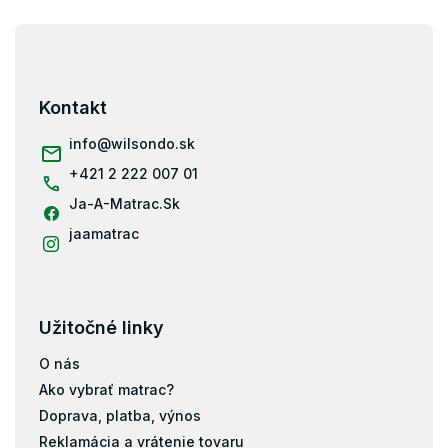
Z
á
p
ä
Kontakt
t
i
info
@
wilsondo.sk
e
+421 2 222 007 01
Ja-A-Matrac.Sk
jaamatrac
Užitočné linky
O nás
Ako vybrať matrac?
Doprava, platba, výnos
Reklamácia a vrátenie tovaru