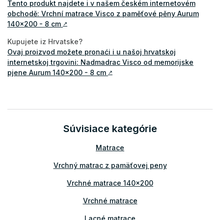
Tento produkt najdete i v našem českém internetovém
obchodě: Vrchní matrace Visco z paměťové pěny Aurum
140x200 - 8 cm
↗
Kupujete iz Hrvatske?
Ovaj proizvod možete pronaći i u našoj hrvatskoj
internetskoj trgovini: Nadmadrac Visco od memorijske
pjene Aurum 140x200 - 8 cm
↗
Súvisiace kategórie
Matrace
Vrchný matrac z pamäťovej peny
Vrchné matrace 140x200
Vrchné matrace
Lacné matrace