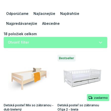
R
a
Odporúčame
Najlacnejšie
Najdrahšie
d
e
Najpredávanejšie
Abecedne
n
i
18
položiek celkom
e
Otvoriť filter
p
r
V
o
Bestseller
ý
d
p
u
i
k
s
t
p
o
r
v
o
zadarmo
d
u
Detská posteľ Mix so zábranou -
Detská posteľ so zábranou
k
dub bielený
Oľga 2 - biela