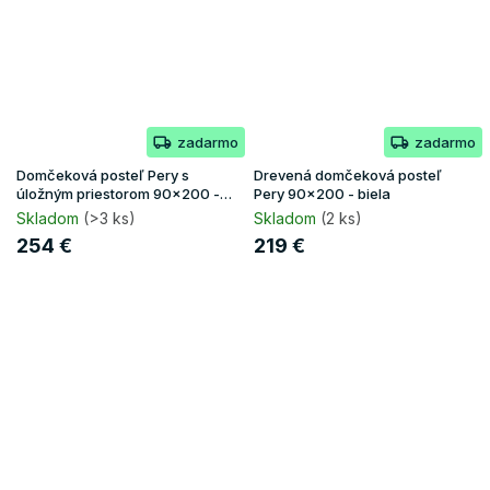
zadarmo
zadarmo
Domčeková posteľ Pery s
Drevená domčeková posteľ
úložným priestorom 90x200 -
Pery 90x200 - biela
borovica
Skladom
(>3 ks)
Skladom
(2 ks)
254 €
219 €