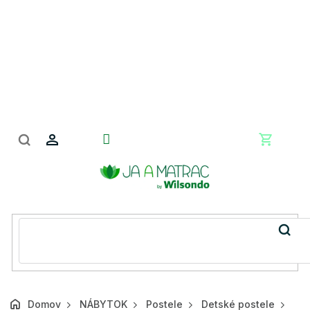
Prejsť
na
obsah
Nákupn
košík
Domov
NÁBYTOK
Postele
Detské postele