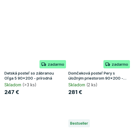
zadarmo
zadarmo
Detská posteľ so zábranou
Domčeková posteľ Pery s
Oľga 5 90x200 - prírodná
úložným priestorom 90x200 -
biela
Skladom
(>3 ks)
Skladom
(2 ks)
247 €
281 €
Bestseller