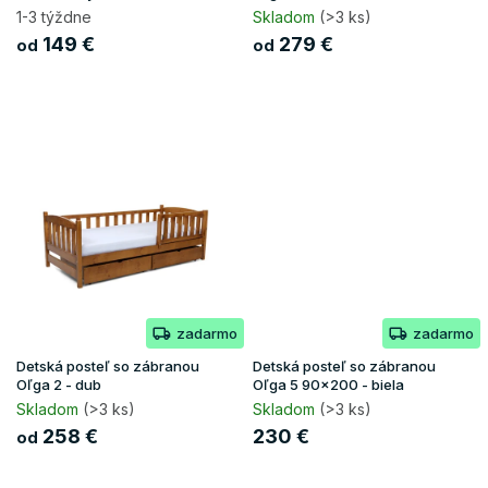
t
1-3 týždne
Skladom
(>3 ks)
o
149 €
279 €
od
od
v
zadarmo
zadarmo
Detská posteľ so zábranou
Detská posteľ so zábranou
Oľga 2 - dub
Oľga 5 90x200 - biela
Skladom
(>3 ks)
Skladom
(>3 ks)
258 €
230 €
od