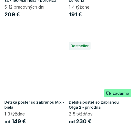
80x160 Marinella - borovica
červená
5-12 pracovných dní
1-4 týždne
209 €
191 €
Bestseller
zadarmo
Detská posteľ so zábranou Mix -
Detská posteľ so zábranou
biela
Oľga 2 - prírodná
1-3 týždne
2-5 týždňov
149 €
230 €
od
od