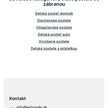
a
zábranou
c
i
Detská posteľ domček
e
p
Dievčenské postele
r
v
Chlapčenské postele
k
Detská posteľ auto
y
v
Vyvýšené postele
ý
Detské postele s prístelkou
p
i
s
u
Z
á
p
ä
Kontakt
t
i
info
@
wilsondo.sk