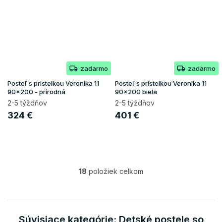
zadarmo
zadarmo
Posteľ s prístelkou Veronika 11
Posteľ s prístelkou Veronika 11
90x200 - prírodná
90x200 biela
2-5 týždňov
2-5 týždňov
324 €
401 €
18
položiek celkom
O
v
l
á
d
Súvisiace kategórie: Detské postele so