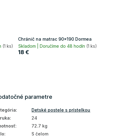
Chránič na matrac 90x190 Dormea
ín
(1 ks)
Skladom | Doručíme do 48 hodín
(1 ks)
18 €
odatočné parametre
tegória
:
Detské postele s prístelkou
ruka
:
24
otnosť
:
72.7 kg
lo
:
S čelom