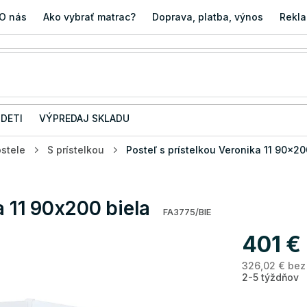
O nás
Ako vybrať matrac?
Doprava, platba, výnos
Rekla
 DETI
VÝPREDAJ SKLADU
stele
S prístelkou
Posteľ s prístelkou Veronika 11 90x20
a 11 90x200 biela
FA3775/BIE
401 €
326,02 € bez
2-5 týždňov