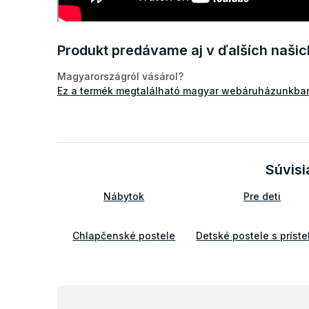
Produkt predávame aj v ďalších naši
Magyarországról vásárol?
Ez a termék megtalálható magyar webáruházunkban
Súvisi
Nábytok
Pre deti
Chlapčenské postele
Detské postele s príste
Rozkladacie postele s
Detský nábytok
prístelkou
Z
á