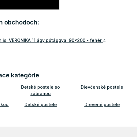
ch obchodoch:
 is: VERONIKA 11 ágy pótággyal 90x200 - fehér
↗
ace kategórie
Detské postele so
Dievčenské postele
zábranou
lkou
Detské postele
Drevené postele
Postele
Detské postele a postieľky