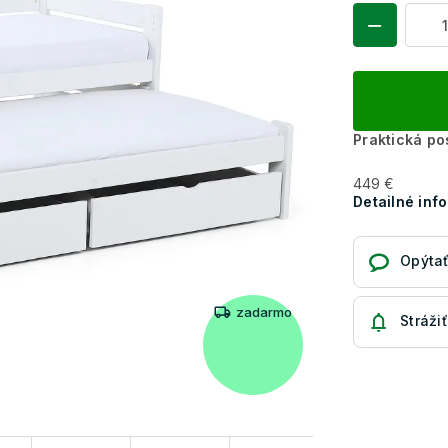
Praktická po
449 €
Detailné inf
Opýtať
zadarmo
Strážiť