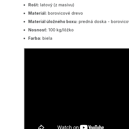
Rošt:
latový (z masívu)
Materiál:
borovicové drevo
Materiál úložného boxu:
predná doska - borovicov
Nosnosť:
100 kg/lôžko
Farba:
biela