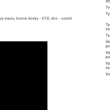
Št
Tv
Ty
ý masív, bočné dosky - DTD, dno - sololit
Ty
ča
Ty
Úl
pr
Vý
po
Vý
če
Vz