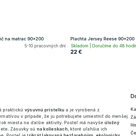
ič na matrac 90x200
Plachta Jersey Reese 90x200
5-10 pracovných dní
Skladom | Doručíme do 48 hod
22 €
D
Ka
á praktickú
výsuvnú prístelku
a je vyrobená z
rnatívou v prípade, že ju potrebujete umiestniť do menšej
Zá
tok miesta na ďalšie aktivity. Posteľ má navyše
úložný
Hm
ijete. Zásuvky sú
na kolieskach
, ktoré uľahšia ich
Če
. Posteľ je t
rikrát lakovaná bezfarebným, ekologicky