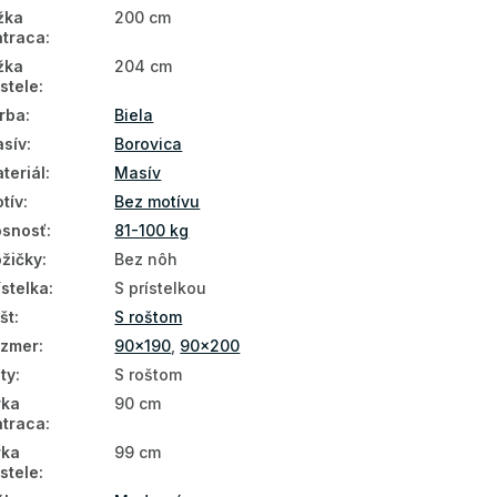
žka
200 cm
traca
:
žka
204 cm
stele
:
rba
:
Biela
sív
:
Borovica
teriál
:
Masív
tív
:
Bez motívu
snosť
:
81-100 kg
žičky
:
Bez nôh
ístelka
:
S prístelkou
št
:
S roštom
ozmer
:
90x190
,
90x200
ty
:
S roštom
rka
90 cm
traca
:
rka
99 cm
stele
: