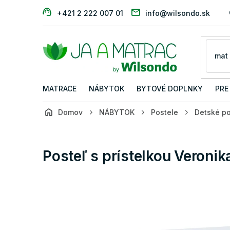
Prejsť
+421 2 222 007 01
info@wilsondo.sk
na
obsah
MATRACE
NÁBYTOK
BYTOVÉ DOPLNKY
PRE
Domov
NÁBYTOK
Postele
Detské po
Posteľ s prístelkou Veronik