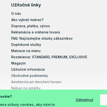
Užitočné linky
O nás
Ako vybrať matrac?
Doprava, platba, výnos
Reklamácia a vrátenie tovaru
FAQ: Najčastejšie otázky zákazníkov
Doplnkové služby
Matrace na mieru
Rozdelenie: STANDARD, PREMIUM, EXCLUSIVE
Magazín
Užitočné informácie
Obchodné podmienky
Asistencia pri doručení tovaru
Nákup na splátky
Montážne návody
cookie?
Odmietnuť
Vyhlásenie o prístupnosti
iera súbory cookies, aby nám to
Podmienky ochrany osobných údajov