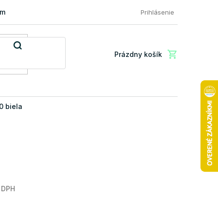
mácia a vrátenie tovaru
FAQ: Najčastejšie otázky zákazníkov
Prihlásenie
Prázdny košík
Nákupný
košík
0 biela
 DPH
Jednotková
cena: