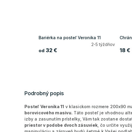
Bariérka na posteľ Veronika 11
Chrán
2-5 týždňov
32 €
18 €
od
Podrobný popis
Posteľ Veronika 11
v klasickom rozmere 200x90 m
borovicového masívu.
Táto posteľ je vhodnou alte
izby a zasunutím prístelky, Vám tak zostane dosta
priestor v podobe dvoch zásuviek
, čo určite využ
manipuláciu a zároveň budú šetrné k Vašej podlahe