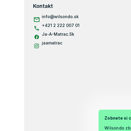
p
Kontakt
ä
info
@
wilsondo.sk
t
i
+421 2 222 007 01
e
Ja-A-Matrac.Sk
jaamatrac
Zobnete si 
Wilsondo zb