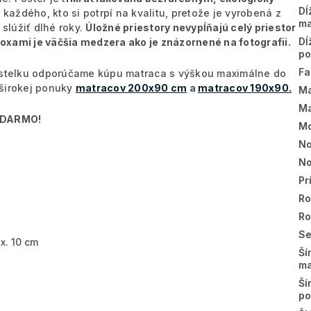
Dĺ
každého, kto si potrpí na kvalitu, pretože je vyrobená z
ma
slúžiť dlhé roky.
Úložné priestory nevypĺňajú celý priestor
Dĺ
oxami je väčšia medzera ako je znázornené na fotografii.
po
Fa
ístelku odporúčame kúpu matraca s výškou maximálne do
 širokej ponuky
matracov 200x90 cm
a
matracov 190x90.
Ma
Ma
ZADARMO!
Mo
No
No
Pr
Ro
R
Se
. 10 cm
Ší
ma
Ší
po