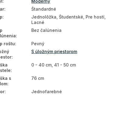
ýl
:
Moderný
ar
:
Štandardné
p
:
Jednolôžka, Študentské, Pre hostí,
Lacné
p
Bez čalúnenia
lúnenia
:
p roštu
:
Pevný
ožný
S úložným priestorom
iestor
:
ška
0 - 40 cm, 41 - 50 cm
stele
:
ška s
76 cm
lom
:
or
:
Jednofarebné