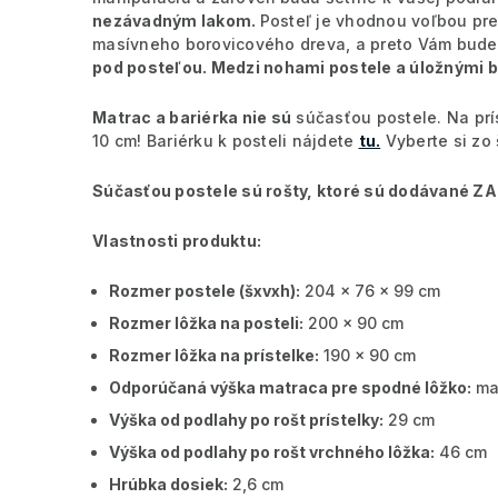
nezávadným lakom.
Posteľ je vhodnou voľbou pre 
masívneho borovicového dreva, a preto Vám bude 
pod posteľou. Medzi nohami postele a úložnými b
Matrac a bariérka nie sú
súčasťou postele. Na pr
10 cm! Bariérku k posteli nájdete
tu.
Vyberte si zo
Súčasťou postele sú rošty, ktoré sú dodávané 
Vlastnosti produktu:
Rozmer postele (šxvxh):
204 x 76 x 99 cm
Rozmer lôžka na posteli:
200 x 90 cm
Rozmer lôžka na prístelke:
190 x 90 cm
Odporúčaná výška matraca pre spodné lôžko:
max
Výška od podlahy po rošt prístelky:
29 cm
Výška od podlahy po rošt vrchného lôžka:
46 cm
Hrúbka dosiek:
2,6 cm