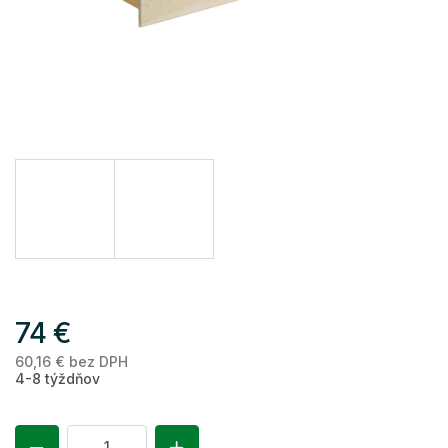
74 €
60,16 € bez DPH
Je
4-8 týždňov
ce