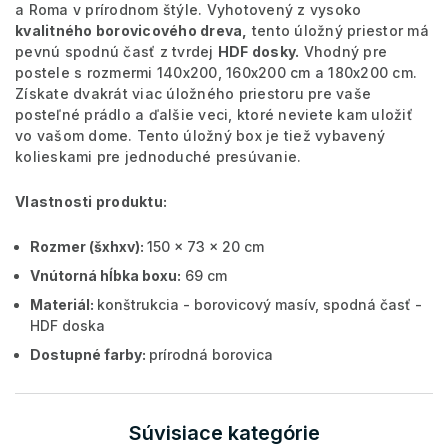
a Roma v prírodnom štýle. Vyhotovený z vysoko
kvalitného borovicového dreva,
tento úložný priestor má
pevnú spodnú časť z tvrdej
HDF dosky.
Vhodný pre
postele s rozmermi 140x200, 160x200 cm a 180x200 cm.
Získate dvakrát viac úložného priestoru pre vaše
posteľné prádlo a ďalšie veci, ktoré neviete kam uložiť
vo vašom dome. Tento úložný box je tiež vybavený
kolieskami pre jednoduché presúvanie.
Vlastnosti produktu:
Rozmer (šxhxv):
150 x 73 x 20 cm
Vnútorná hĺbka boxu:
69 cm
Materiál:
konštrukcia - borovicový masív, spodná časť -
HDF doska
Dostupné farby:
prírodná borovica
Súvisiace kategórie