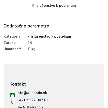
Príslušenstvo k posteliam
Dodatočné parametre
Kategória
:
Príslušenstvo k posteliam
Záruka
:
24
Hmotnosť
:
11 kg
Z
á
p
ä
Kontakt
t
i
info
@
wilsondo.sk
e
+421 2 222 007 01
Ja-A-Matrac.Sk