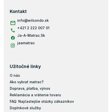
p
ä
Kontakt
t
i
info
@
wilsondo.sk
e
+421 2 222 007 01
Ja-A-Matrac.Sk
jaamatrac
Užitočné linky
O nás
Ako vybrať matrac?
Doprava, platba, výnos
Reklamácia a vrátenie tovaru
FAQ: Najčastejšie otázky zákazníkov
Doplnkové služby