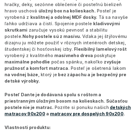
hračky, deky, sezónne oblečenie či posteľnú bielizeň
hravo uschová
úložný box na kolieskach.
Posteľ je
vyrobená z
kvalitnej a odolnej MDF dosky.
Tá sa navyše
ľahko udržiava a čistí. Spojenie postele
kladivovými
skrutkami
zaručuje vysokú pevnosť a stabilitu
postele.
Nohy postele sú z masívu.
Vďaka jej štýlovému
dizajnu ju môžete použiť v rôznych interiéroch detskej,
študentskej či hosťovskej izby.
Flexibilný lamelový rošt
vyrobený z kvalitného
masívneho dreva
poskytuje
maximálne pohodlie
počas spánku, nakoľko
zvyšuje
pružnosť a komfort matraca
. Posteľ je ošetrená lakom
na vodnej báze,
ktorý je
bez zápachu a je bezpečný pre
detské výrobky.
Posteľ Dante je dodávaná spolu s roštom a
priestranným úložným boxom na kolieskach.
Súčasťou
postele nie je matrac.
Pozrite si ponuku našich
detských
matracov 90x200
a
matracov pre dospelých 90x200
.
Vlastnosti produktu: