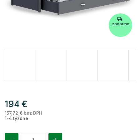
zadarmo
194 €
157,72 € bez DPH
Je
1-4 týždne
ce