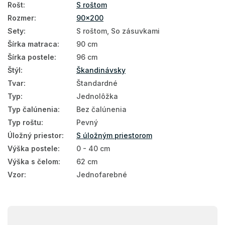
Rošt
:
S roštom
Rozmer
:
90x200
Sety
:
S roštom, So zásuvkami
Šírka matraca
:
90 cm
Šírka postele
:
96 cm
Štýl
:
Škandinávsky
Tvar
:
Štandardné
Typ
:
Jednolôžka
Typ čalúnenia
:
Bez čalúnenia
Typ roštu
:
Pevný
Úložný priestor
:
S úložným priestorom
Výška postele
:
0 - 40 cm
Výška s čelom
:
62 cm
Vzor
:
Jednofarebné
Z
á