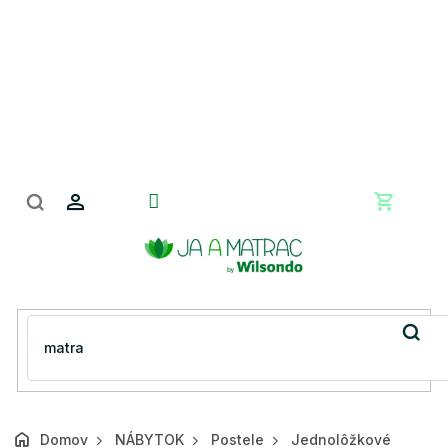
Prejsť
na
obsah
Nákupn
košík
Domov
NÁBYTOK
Postele
Jednolôžkové