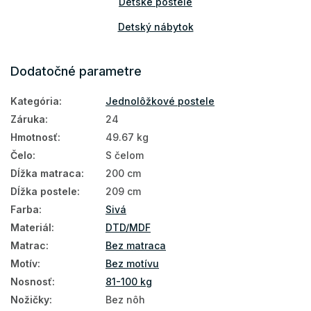
Detské postele
Detský nábytok
Postele
Dodatočné parametre
Detské postele a postieľky
Kategória
:
Jednolôžkové postele
Záruka
:
24
Hmotnosť
:
49.67 kg
Čelo
:
S čelom
Dĺžka matraca
:
200 cm
Dĺžka postele
:
209 cm
Farba
:
Sivá
Materiál
:
DTD/MDF
Matrac
:
Bez matraca
Motív
:
Bez motívu
Nosnosť
:
81-100 kg
Nožičky
:
Bez nôh