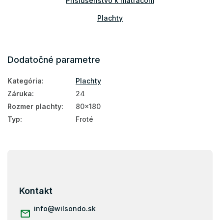
Príslušenstvo k matracom
Plachty
Dodatočné parametre
Kategória
:
Plachty
Záruka
:
24
Rozmer plachty
:
80x180
Typ
:
Froté
Z
á
p
ä
Kontakt
t
i
info
@
wilsondo.sk
e