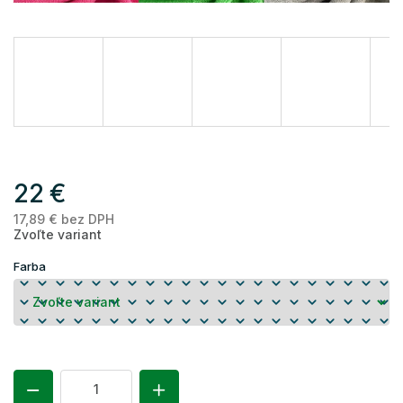
22 €
17,89 € bez DPH
Je
Zvoľte variant
ce
Farba