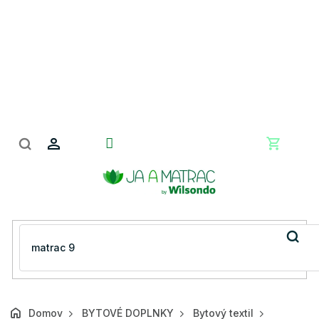
Prejsť
na
obsah
Nákupn
košík
Domov
BYTOVÉ DOPLNKY
Bytový textil