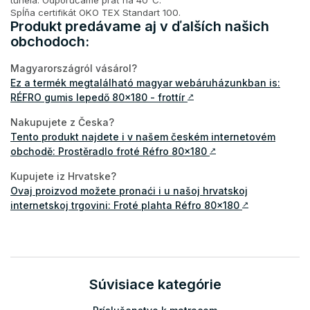
Spĺňa certifikát OKO TEX Standart 100.
Produkt predávame aj v ďalších našich
obchodoch:
Magyarországról vásárol?
Ez a termék megtalálható magyar webáruházunkban is:
RÉFRO gumis lepedő 80x180 - frottír
↗
Nakupujete z Česka?
Tento produkt najdete i v našem českém internetovém
obchodě: Prostěradlo froté Réfro 80x180
↗
Kupujete iz Hrvatske?
Ovaj proizvod možete pronaći i u našoj hrvatskoj
internetskoj trgovini: Froté plahta Réfro 80x180
↗
Súvisiace kategórie