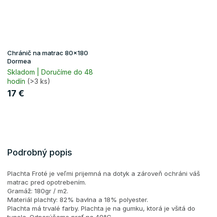
Chránič na matrac 80x180
Dormea
Skladom | Doručíme do 48
hodín
(>3 ks)
17 €
Podrobný popis
Plachta Froté je veľmi prijemná na dotyk a zároveň ochráni váš
matrac pred opotrebením.
Gramáž: 180gr / m2.
Materiál plachty: 82% bavlna a 18% polyester.
Plachta má trvalé farby. Plachta je na gumku, ktorá je všitá do
tunela. Odporúčame prať na 40°C.