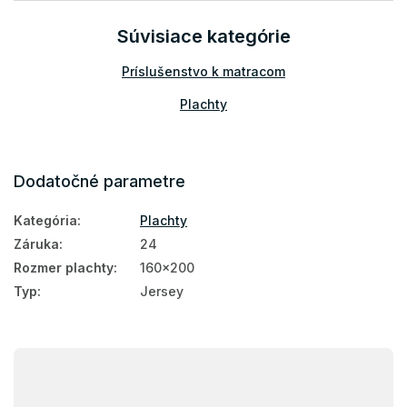
Súvisiace kategórie
Príslušenstvo k matracom
Plachty
Dodatočné parametre
Kategória
:
Plachty
Záruka
:
24
Rozmer plachty
:
160x200
Typ
:
Jersey
Z
á
p