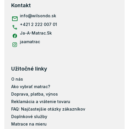
ä
Kontakt
t
i
info
@
wilsondo.sk
e
+421 2 222 007 01
Ja-A-Matrac.Sk
jaamatrac
Užitočné linky
O nás
Ako vybrať matrac?
Doprava, platba, výnos
Reklamácia a vrátenie tovaru
FAQ: Najčastejšie otázky zákazníkov
Doplnkové služby
Matrace na mieru