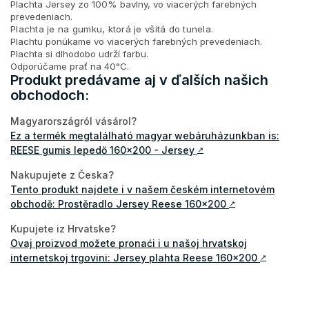
Plachta Jersey zo 100% bavlny, vo viacerých farebných
prevedeniach.
Plachta je na gumku, ktorá je všitá do tunela.
Plachtu ponúkame vo viacerých farebných prevedeniach.
Plachta si dlhodobo udrží farbu.
Odporúčame prať na 40°C.
Produkt predávame aj v ďalších našich
obchodoch:
Magyarországról vásárol?
Ez a termék megtalálható magyar webáruházunkban is:
REESE gumis lepedő 160x200 - Jersey
↗
Nakupujete z Česka?
Tento produkt najdete i v našem českém internetovém
obchodě: Prostěradlo Jersey Reese 160x200
↗
Kupujete iz Hrvatske?
Ovaj proizvod možete pronaći i u našoj hrvatskoj
internetskoj trgovini: Jersey plahta Reese 160x200
↗