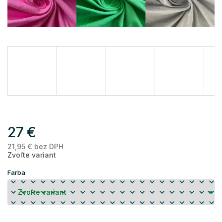
27 €
21,95 € bez DPH
Je
Zvoľte variant
ce
Farba