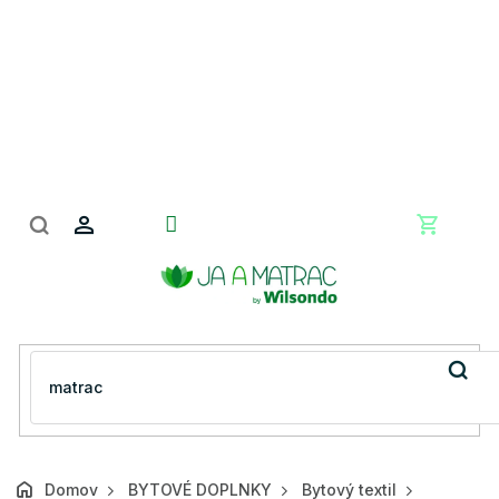
Prejsť
na
obsah
Nákupn
košík
Domov
BYTOVÉ DOPLNKY
Bytový textil