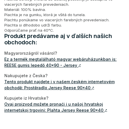
viacerých farebných prevedeniach.
Materiál: 100% bavlna.
Plachta je na gumku, ktorá je všitá do tunela.
Plachtu ponúkame vo viacerých farebných prevedeniach.
Plachta si dlhodobo udrží farbu.
Odporúčame prať na 40°C.
Produkt predávame aj v ďalších našich
obchodoch:
Magyarországról vásárol?
Ez a termék megtalálható magyar webáruházunkban is:
REESE gumis lepedő 40x90 - Jersey
↗
Nakupujete z Česka?
Tento produkt najdete i v našem českém internetovém
obchodě: Prostěradlo Jersey Reese 90x40
↗
Kupujete iz Hrvatske?
Ovaj proizvod možete pronaći i u našoj hrvatskoj
internetskoj trgovini: Plahta Jersey Reese 90x40
↗