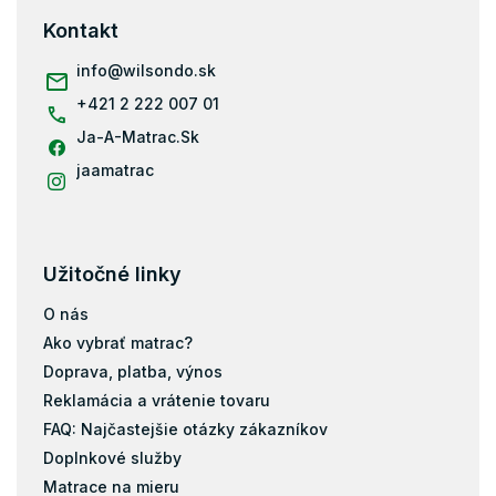
ä
Kontakt
t
i
info
@
wilsondo.sk
e
+421 2 222 007 01
Ja-A-Matrac.Sk
jaamatrac
Užitočné linky
O nás
Ako vybrať matrac?
Doprava, platba, výnos
Reklamácia a vrátenie tovaru
FAQ: Najčastejšie otázky zákazníkov
Doplnkové služby
Matrace na mieru