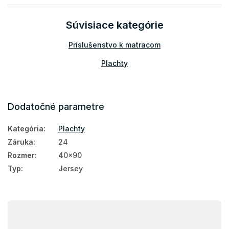
Súvisiace kategórie
Príslušenstvo k matracom
Plachty
Dodatočné parametre
Kategória
:
Plachty
Záruka
:
24
Rozmer
:
40x90
Typ
:
Jersey
Z
á
p