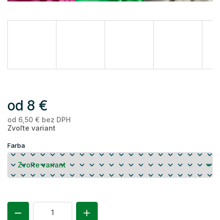
od
8 €
od
6,50 €
bez DPH
Je
Zvoľte variant
ce
Farba