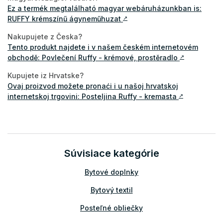
Ez a termék megtalálható magyar webáruházunkban is:
RUFFY krémszínű ágyneműhuzat
↗
Nakupujete z Česka?
Tento produkt najdete i v našem českém internetovém
obchodě: Povlečení Ruffy - krémové, prostěradlo
↗
Kupujete iz Hrvatske?
Ovaj proizvod možete pronaći i u našoj hrvatskoj
internetskoj trgovini: Posteljina Ruffy - kremasta
↗
Súvisiace kategórie
Bytové doplnky
Bytový textil
Posteľné obliečky