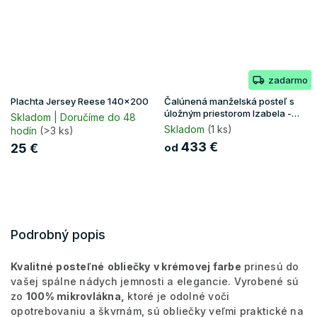
zadarmo
Plachta Jersey Reese 140x200
Čalúnená manželská posteľ s
úložným priestorom Izabela -
Skladom | Doručíme do 48
grafit
Skladom
(1 ks)
hodín
(>3 ks)
433 €
25 €
od
Podrobný popis
Kvalitné
posteľné
obliečky
v krémovej farbe
prinesú do
vašej spálne nádych jemnosti a elegancie. Vyrobené sú
zo
100% mikrovlákna,
ktoré je odolné voči
opotrebovaniu a škvrnám, sú obliečky veľmi praktické na