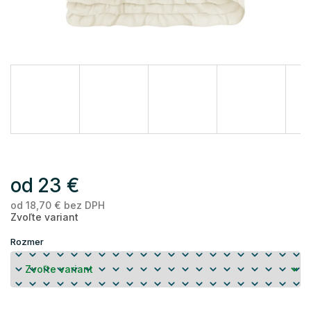
od
23 €
od
18,70 €
bez DPH
Je
Zvoľte variant
ce
Rozmer