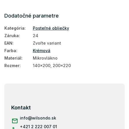
Dodatočné parametre
Kategória
:
Posteľné obliečky
Záruka
:
24
EAN
:
Zvoľte variant
Farba
:
Krémová
Materiál
:
Mikrovlákno
Rozmer
:
140x200, 200x220
Z
á
p
ä
Kontakt
t
i
info
@
wilsondo.sk
e
+421 2 222 007 01