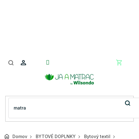
Prejsť
na
obsah
Nákupn
košík
Domov
BYTOVÉ DOPLNKY
Bytový textil