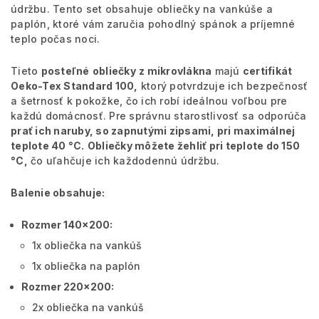
údržbu. Tento set obsahuje obliečky na vankúše a
paplón, ktoré vám zaručia pohodlný spánok a príjemné
teplo počas noci.
Tieto
posteľné
obliečky
z mikrovlákna
majú
certifikát
Oeko-Tex Standard 100,
ktorý potvrdzuje ich bezpečnosť
a šetrnosť k pokožke, čo ich robí ideálnou voľbou pre
každú domácnosť. Pre správnu starostlivosť sa odporúča
prať ich naruby, so zapnutými zipsami, pri maximálnej
teplote 40 °C.
Obliečky môžete žehliť pri teplote do 150
°C,
čo uľahčuje ich každodennú údržbu.
Balenie obsahuje:
Rozmer 140x200:
1x obliečka na vankúš
1x obliečka na paplón
Rozmer 220x200:
2x obliečka na vankúš