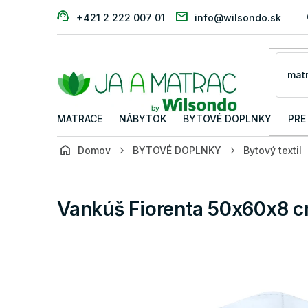
Prejsť
+421 2 222 007 01
info@wilsondo.sk
na
obsah
MATRACE
NÁBYTOK
BYTOVÉ DOPLNKY
PRE
Domov
BYTOVÉ DOPLNKY
Bytový textil
Vankúš Fiorenta 50x60x8 