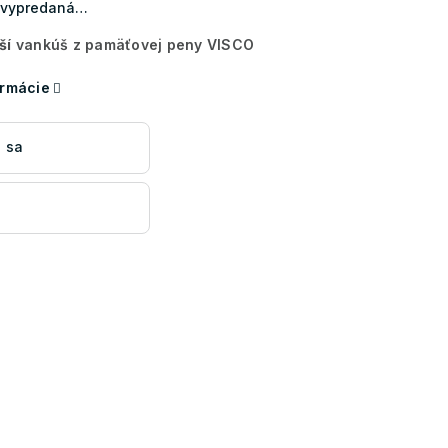
a vypredaná…
ší
vankúš z pamäťovej peny VISCO
ormácie
 sa