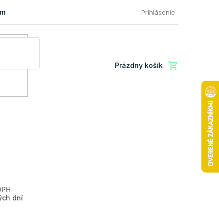
mácia a vrátenie tovaru
FAQ: Najčastejšie otázky zákazníkov
Prihlásenie
Prázdny košík
Nákupný
košík
DPH
Jednotková
ých dní
cena: