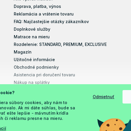
Doprava, platba, výnos
Reklamácia a vrátenie tovaru
FAQ: Najčastejšie otázky zákazníkov
Doplnkové služby
Matrace na mieru
Rozdelenie: STANDARD, PREMIUM, EXCLUSIVE
Magazín
Užitočné informácie
Obchodné podmienky
Asistencia pri doručení tovaru
Nákup na splátky
Montážne návody
cookie?
Odmietnuť
Vyhlásenie o prístupnosti
iera súbory cookies, aby nám to
Podmienky ochrany osobných údajov
novalo. Ak mi dáte súhlas, bude sa
ť ešte lepšie - mávnutím krídla
h či reklamu presne na mieru.
cií