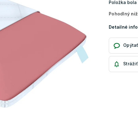
Položka bol
Pohodlný
niž
Detailné inf
Opýtať
Strážiť