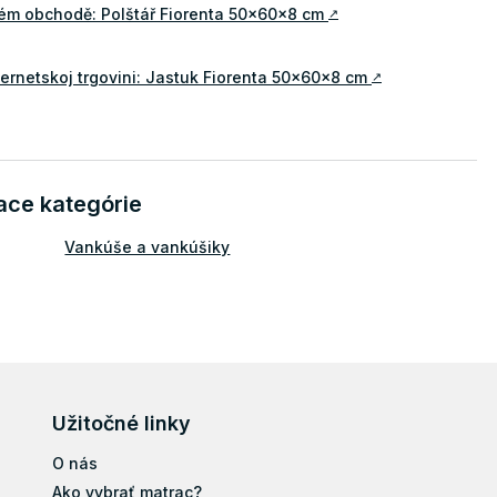
vém obchodě: Polštář Fiorenta 50x60x8 cm
↗
ternetskoj trgovini: Jastuk Fiorenta 50x60x8 cm
↗
ace kategórie
Vankúše a vankúšiky
Užitočné linky
O nás
Ako vybrať matrac?