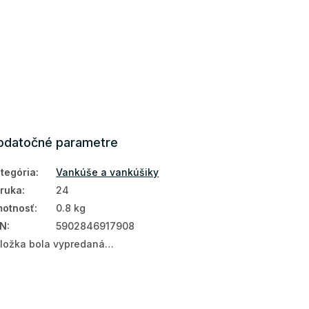
odatočné parametre
tegória
:
Vankúše a vankúšiky
ruka
:
24
otnosť
:
0.8 kg
AN
:
5902846917908
ložka bola vypredaná…