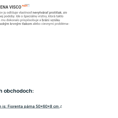
ch obchodoch:
 is: Fiorenta párna 50x60x8 cm
↗