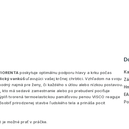
D
Ka
FIORENTA
poskytuje optimálnu podporu hlavy a krku počas
dický vankúš
uľavujúci vašej krčnej chrbtici. Vzhľadom na svoju
Zá
hodný najmä pre ženy, či každého s útlou alebo nízkou postavou
.
Hm
 kto má sedavé zamestnanie alebo po prebudení pociťuje
E
ýplň tvorená termoelastickou pamäťovou penou VISCO reaguje
Po
ôsobiť prirodzenej stavbe ľudského tela a prináša pocit
ý je možné prať v práčke.