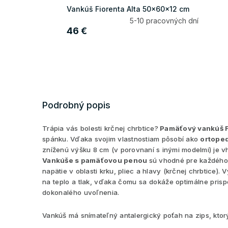
Vankúš Fiorenta Alta 50x60x12 cm
5-10 pracovných dní
46 €
Podrobný popis
Trápia vás bolesti krčnej chrbtice?
Pamäťový vankúš 
spánku. Vďaka svojim vlastnostiam pôsobí ako
ortope
zníženú výšku 8 cm (v porovnaní s inými modelmi) je v
Vankúše s pamäťovou penou
sú vhodné pre každého,
napätie v oblasti krku, pliec a hlavy (krčnej chrbtice).
V
na teplo a tlak, vďaka čomu sa dokáže optimálne prisp
dokonalého uvoľnenia.
Vankúš má snímateľný antalergický poťah na zips, ktor