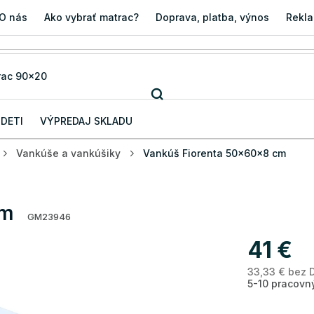
O nás
Ako vybrať matrac?
Doprava, platba, výnos
Rekla
 DETI
VÝPREDAJ SKLADU
Vankúše a vankúšiky
Vankúš Fiorenta 50x60x8 cm
cm
GM23946
41 €
33,33 € bez 
5-10 pracovn