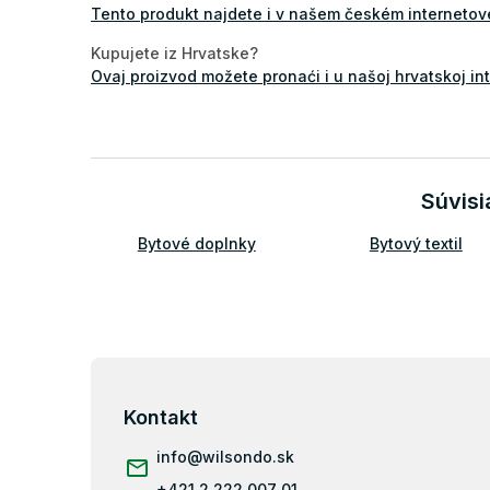
Tento produkt najdete i v našem českém interneto
Kupujete iz Hrvatske?
Ovaj proizvod možete pronaći i u našoj hrvatskoj in
Súvisi
Bytové doplnky
Bytový textil
Z
á
p
Kontakt
ä
info
@
wilsondo.sk
t
i
+421 2 222 007 01