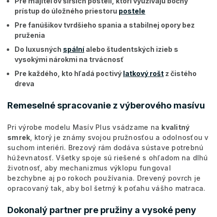
Pre majiteľov širších postelí, ktorí využívajú bočný
prístup do úložného priestoru
postele
Pre fanúšikov tvrdšieho spania a stabilnej opory bez
pruženia
Do luxusných
spální
alebo študentských izieb s
vysokými nárokmi na trvácnosť
Pre každého, kto hľadá poctivý
latkový rošt
z čistého
dreva
Remeselné spracovanie z výberového masívu
Pri výrobe modelu Masív Plus vsádzame na
kvalitný
smrek
, ktorý je známy svojou pružnosťou a odolnosťou v
suchom interiéri. Brezový rám dodáva sústave potrebnú
húževnatosť. Všetky spoje sú riešené s ohľadom na dlhú
životnosť, aby mechanizmus výklopu fungoval
bezchybne aj po rokoch používania. Drevený povrch je
opracovaný tak, aby bol šetrný k poťahu vášho matraca.
Dokonalý partner pre pružiny a vysoké peny