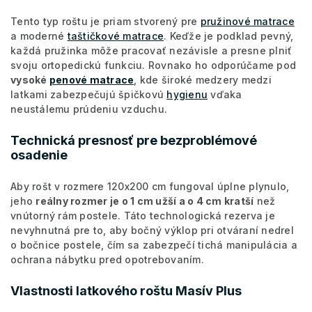
Tento typ roštu je priam stvorený pre
pružinové matrace
a moderné
taštičkové matrace
. Keďže je podklad pevný,
každá pružinka môže pracovať nezávisle a presne plniť
svoju ortopedickú funkciu. Rovnako ho odporúčame pod
vysoké
penové matrace
, kde široké medzery medzi
latkami zabezpečujú špičkovú
hygienu
vďaka
neustálemu prúdeniu vzduchu.
Technická presnosť pre bezproblémové
osadenie
Aby rošt v rozmere 120x200 cm fungoval úplne plynulo,
jeho
reálny rozmer je o 1 cm užší a o 4 cm kratší
než
vnútorný rám postele. Táto technologická rezerva je
nevyhnutná pre to, aby bočný výklop pri otváraní nedrel
o bočnice postele, čím sa zabezpečí tichá manipulácia a
ochrana nábytku pred opotrebovaním.
Vlastnosti latkového roštu Masív Plus