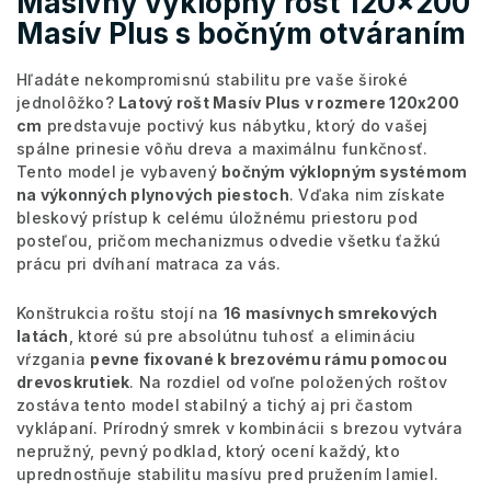
Masívny výklopný rošt 120x200
Masív Plus s bočným otváraním
Hľadáte nekompromisnú stabilitu pre vaše široké
jednolôžko?
Latový rošt Masív Plus v rozmere 120x200
cm
predstavuje poctivý kus nábytku, ktorý do vašej
spálne prinesie vôňu dreva a maximálnu funkčnosť.
Tento model je vybavený
bočným výklopným systémom
na výkonných plynových piestoch
. Vďaka nim získate
bleskový prístup k celému úložnému priestoru pod
posteľou, pričom mechanizmus odvedie všetku ťažkú
prácu pri dvíhaní matraca za vás.
Konštrukcia roštu stojí na
16 masívnych smrekových
latách
, ktoré sú pre absolútnu tuhosť a elimináciu
vŕzgania
pevne fixované k brezovému rámu pomocou
drevoskrutiek
. Na rozdiel od voľne položených roštov
zostáva tento model stabilný a tichý aj pri častom
vyklápaní. Prírodný smrek v kombinácii s brezou vytvára
nepružný, pevný podklad, ktorý ocení každý, kto
uprednostňuje stabilitu masívu pred pružením lamiel.