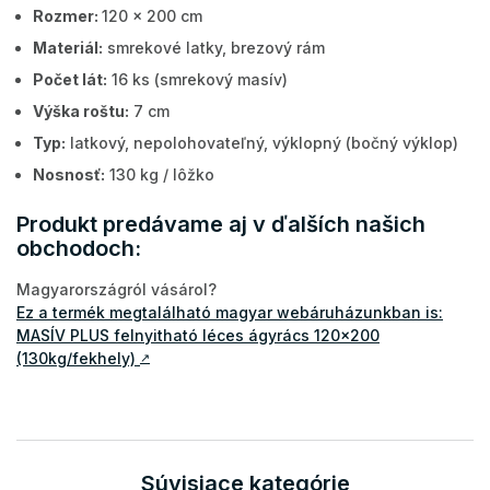
Rozmer:
120 x 200 cm
Materiál:
smrekové latky, brezový rám
Počet lát:
16 ks (smrekový masív)
Výška roštu:
7 cm
Typ:
latkový, nepolohovateľný, výklopný (bočný výklop)
Nosnosť:
130 kg / lôžko
Produkt predávame aj v ďalších našich
obchodoch:
Magyarországról vásárol?
Ez a termék megtalálható magyar webáruházunkban is:
MASÍV PLUS felnyitható léces ágyrács 120x200
(130kg/fekhely)
↗
Súvisiace kategórie