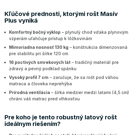
Kľúčové prednosti, ktorými rošt Masív
Plus vyniká
Komfortný bočný výklop
– plynulý chod vďaka plynovým
vzperám uľahčuje prístup k lôžkovinám
Mimoriadna nosnosť 130 kg
– konštrukcia dimenzovaná
pre stabilitu pri šírke 120 cm
16 poctivých smrekových lát
– tradičný materiál pre
zdravý a pevný podklad spánku
Vysoký profil 7 cm
– zaručuje, že sa rošt pod váhou
matraca a človeka neprehýba
Prírodná ventilácia
– šírka medzier medzi latami (4,5 cm)
chráni váš matrac pred vlhkosťou
Pre koho je tento robustný latový rošt
ideálnym riešením?