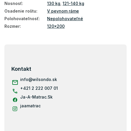
Nosnosť
:
130 kg
,
121-140 kg
Osadenie roštu
:
V pevnom ráme
Polohovateľnosť
:
Nepolohovateľné
Rozmer
:
120x200
Z
á
p
ä
Kontakt
t
i
info
@
wilsondo.sk
e
+421 2 222 007 01
Ja-A-Matrac.Sk
jaamatrac