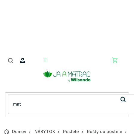
Prejsť
na
obsah
Nákupn
košík
Domov
NÁBYTOK
Postele
Rošty do postele