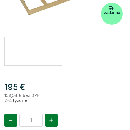
zadarmo
195 €
158,54 € bez DPH
Je
2-4 týždne
ce