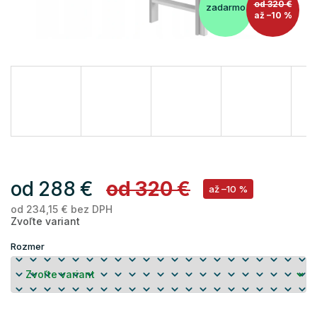
od 320 €
zadarmo
až –10 %
od
288 €
od 320 €
až –10 %
od
234,15 €
bez DPH
Je
Zvoľte variant
ce
Rozmer