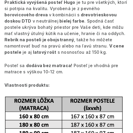
Praktická vyvýšená posteľ Hugo
je tu pre všetkých, ktorí
si potrpia na kvalitu. Vyrobená je z pevného
borovicového dreva
v kombinácii s
drevotrieskovou
doskou DTD
v neutrálnej
bielej farbe
. Spodná časť
postele ukrýva bohatý priestor pre Vaše deti, kde môžu
mať vlastný útulný kútik na učenie, hranie či na oddych.
Rebrík na posteli je obojstranný
, takže ho môžete
namontovať buď na pravú alebo na ľavú stranu.
V cene
postele
je aj
latový rošt
s nosnosťou až 150 kg.
Posteľ sa
dodáva bez matraca!
Posteľ je vhodná pre
matrace s výškou 10-12 cm.
Vlastnosti produktu: