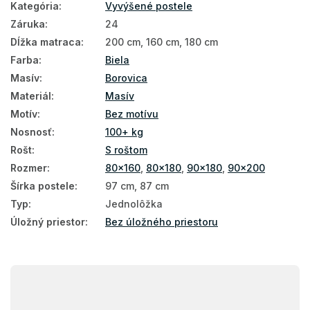
Kategória
:
Vyvýšené postele
Záruka
:
24
Dĺžka matraca
:
200 cm, 160 cm, 180 cm
Farba
:
Biela
Masív
:
Borovica
Materiál
:
Masív
Motív
:
Bez motívu
Nosnosť
:
100+ kg
Rošt
:
S roštom
Rozmer
:
80x160
,
80x180
,
90x180
,
90x200
Šírka postele
:
97 cm, 87 cm
Typ
:
Jednolôžka
Úložný priestor
:
Bez úložného priestoru
Z
á
p