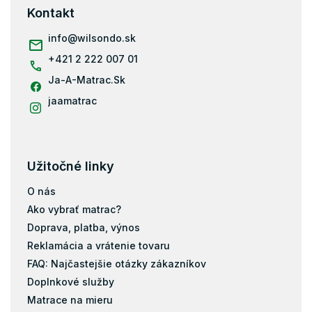
ä
Kontakt
t
i
info
@
wilsondo.sk
e
+421 2 222 007 01
Ja-A-Matrac.Sk
jaamatrac
Užitočné linky
O nás
Ako vybrať matrac?
Doprava, platba, výnos
Reklamácia a vrátenie tovaru
FAQ: Najčastejšie otázky zákazníkov
Doplnkové služby
Matrace na mieru