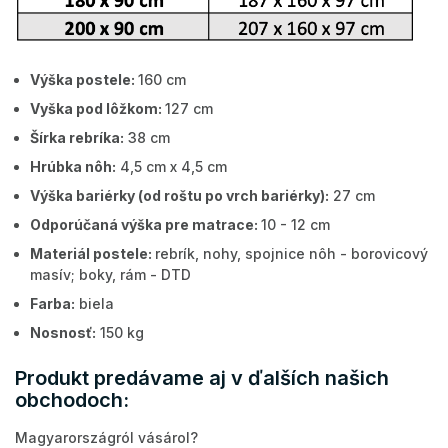
Výška postele:
160 cm
Vyška pod lôžkom:
127 cm
Šírka rebríka:
38 cm
Hrúbka nôh:
4,5 cm x 4,5 cm
Výška bariérky (od roštu po vrch bariérky):
27 cm
Odporúčaná výška pre matrace:
10 - 12 cm
Materiál postele:
rebrík, nohy, spojnice nôh - borovicový
masív; boky, rám - DTD
Farba:
biela
Nosnosť:
150 kg
Produkt predávame aj v ďalších našich
obchodoch:
Magyarországról vásárol?