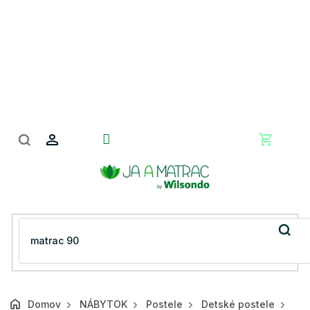
Prejsť
na
obsah
Nákupn
košík
Domov
NÁBYTOK
Postele
Detské postele