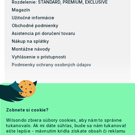
Rozdelenie: STANDARD, PREMIUM, EXCLUSIVE
Magazín
Užitočné informácie
Obchodné podmienky
Asistencia pri doručení tovaru
Nákup na splátky
Montážne návody
Vyhlásenie o prístupnosti
Podmienky ochrany osobných údajov
Prevod
Dobierka
Zobnete si cookie?
Copyright 2026
Ja a Matrac
Wilsondo zbiera súbory cookies, aby nám to správne
. Všetky práva vyhradené.
tukanovalo. Ak mi dáte súhlas, bude sa nám tukanovať
Upraviť nastavenie cookies
ešte lepšie - mávnutím krídla získate obsah či reklamu