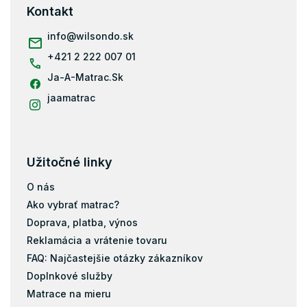
i
ä
Kontakt
e
t
p
i
info
@
wilsondo.sk
r
e
v
+421 2 222 007 01
k
Ja-A-Matrac.Sk
y
v
jaamatrac
ý
p
i
s
u
Užitočné linky
O nás
Ako vybrať matrac?
Doprava, platba, výnos
Reklamácia a vrátenie tovaru
FAQ: Najčastejšie otázky zákazníkov
Doplnkové služby
Matrace na mieru