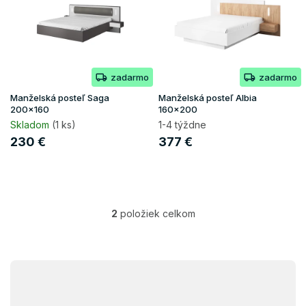
i
d
s
u
p
k
r
t
o
o
zadarmo
zadarmo
d
v
u
Manželská posteľ Saga
Manželská posteľ Albia
k
200x160
160x200
t
Skladom
(1 ks)
1-4 týždne
o
230 €
377 €
v
2
položiek celkom
O
v
l
á
Z
d
á
a
p
c