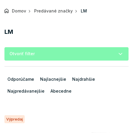
Domov
Predávané značky
LM
LM
Otvoriť filter
R
a
Odporúčame
Najlacnejšie
Najdrahšie
d
e
Najpredávanejšie
Abecedne
n
i
e
V
p
Výpredaj
ý
r
p
o