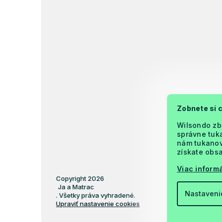
Zobnete si 
Wilsondo zb
správne tuka
nám tukanova
získate obsa
Viac informá
Copyright 2026
Ja a Matrac
Nastaveni
. Všetky práva vyhradené.
Upraviť nastavenie cookies