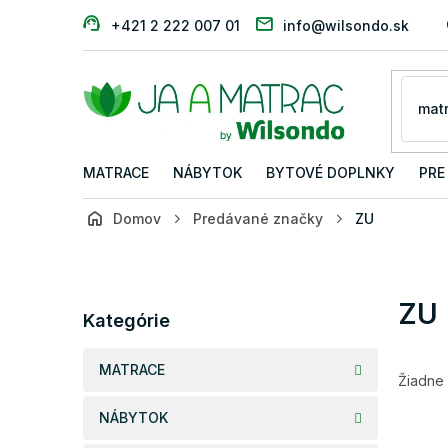
Prejsť
+421 2 222 007 01
info@wilsondo.sk
na
obsah
MATRACE
NÁBYTOK
BYTOVÉ DOPLNKY
PRE
Domov
Predávané značky
ZU
B
o
č
Preskočiť
ZU
n
Kategórie
kategórie
ý
p
MATRACE
a
Žiadne
n
NÁBYTOK
e
l