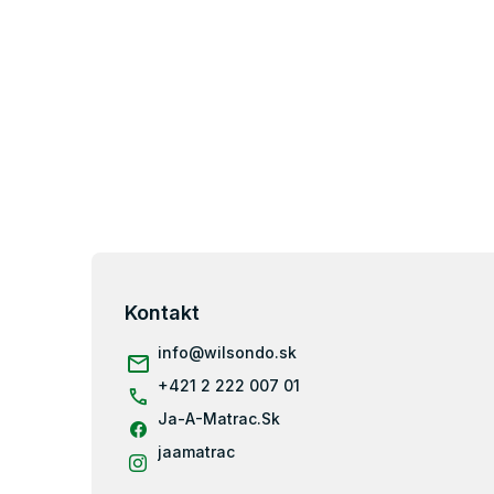
Z
á
p
Kontakt
ä
info
@
wilsondo.sk
t
i
+421 2 222 007 01
e
Ja-A-Matrac.Sk
jaamatrac