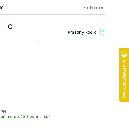
mácia a vrátenie tovaru
FAQ: Najčastejšie otázky zákazníkov
Prihlásenie
Prázdny košík
Nákupný
košík
DPH
Jednotková
ručíme do 48 hodín
(1 ks)
cena: