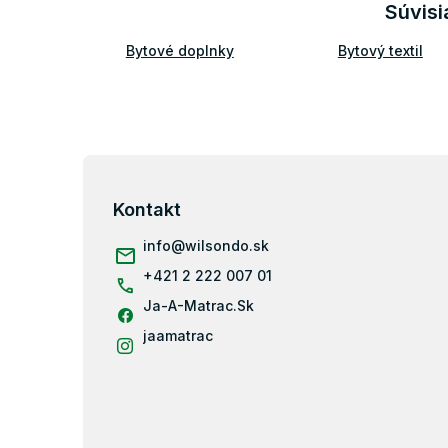
Súvisi
Bytové doplnky
Bytový textil
Z
á
p
Kontakt
ä
info
@
wilsondo.sk
t
i
+421 2 222 007 01
e
Ja-A-Matrac.Sk
jaamatrac