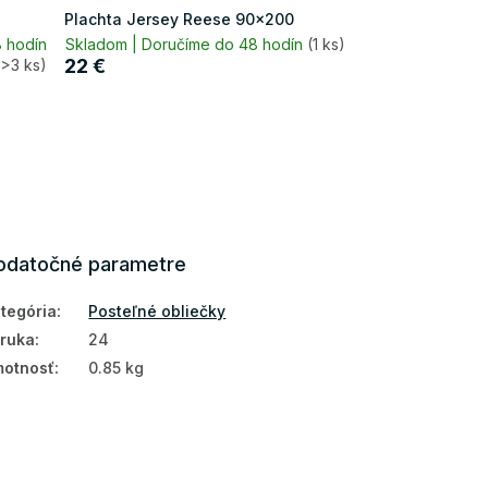
Plachta Jersey Reese 90x200
 hodín
Skladom | Doručíme do 48 hodín
(1 ks)
22 €
(>3 ks)
odatočné parametre
tegória
:
Posteľné obliečky
ruka
:
24
otnosť
:
0.85 kg