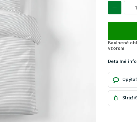
Bavlnené obl
vzorom
Detailné inf
Opýtať
Strážiť