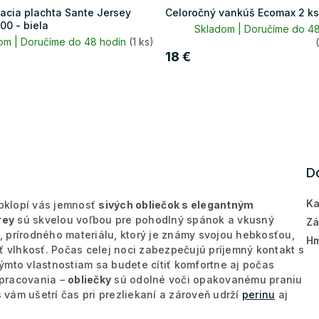
acia plachta Sante Jersey
Celoročný vankúš Ecomax 2 ks
00 - biela
Skladom | Doručíme do 48
om | Doručíme do 48 hodín
(1 ks)
18 €
D
Ka
bklopí vás jemnosť
sivých obliečok s elegantným
rey
sú skvelou voľbou pre pohodlný spánok a vkusný
Zá
, prírodného materiálu, ktorý je známy svojou hebkosťou,
Hm
vlhkosť. Počas celej noci zabezpečujú príjemný kontakt s
ýmto vlastnostiam sa budete cítiť komfortne aj počas
 spracovania –
obliečky
sú odolné voči opakovanému praniu
s
vám ušetrí čas pri prezliekaní a zároveň udrží
perinu
aj