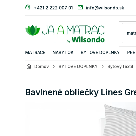
Prejsť
+421 2 222 007 01
info@wilsondo.sk
na
obsah
MATRACE
NÁBYTOK
BYTOVÉ DOPLNKY
PRE
Domov
BYTOVÉ DOPLNKY
Bytový textil
Bavlnené obliečky Lines Gr