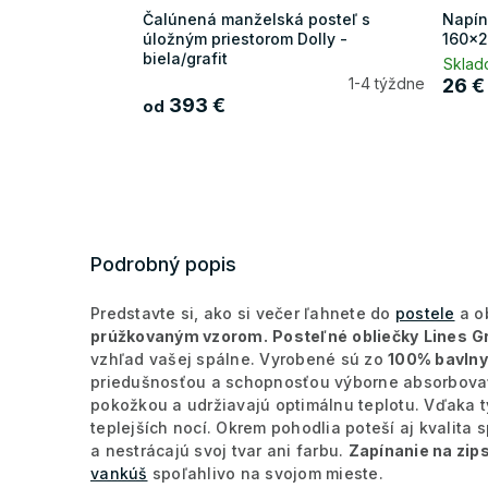
Čalúnená manželská posteľ s
Napín
úložným priestorom Dolly -
160x2
biela/grafit
Sklad
1-4 týždne
26 €
393 €
od
Podrobný popis
Predstavte si, ako si večer ľahnete do
postele
a o
prúžkovaným vzorom.
Posteľné
obliečky
Lines
G
vzhľad vašej spálne. Vyrobené sú zo
100% bavlny
priedušnosťou a schopnosťou výborne absorbovať 
pokožkou a udržiavajú optimálnu teplotu. Vďaka t
teplejších nocí. Okrem pohodlia poteší aj kvalita
a nestrácajú svoj tvar ani farbu.
Zapínanie na zip
vankúš
spoľahlivo na svojom mieste.