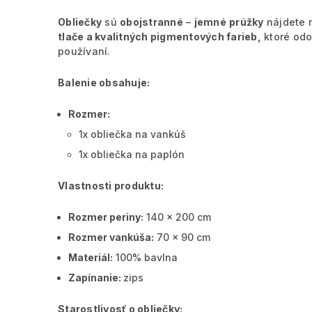
Obliečky
sú
obojstranné
–
jemné
prúžky
nájdete 
tlače a kvalitných pigmentových farieb,
ktoré odo
používaní.
Balenie obsahuje:
Rozmer:
1x obliečka na vankúš
1x obliečka na paplón
Vlastnosti produktu:
Rozmer periny:
140 x 200 cm
Rozmer vankúša:
70 x 90 cm
Materiál:
100% bavlna
Zapínanie:
zips
Starostlivosť o obliečky: