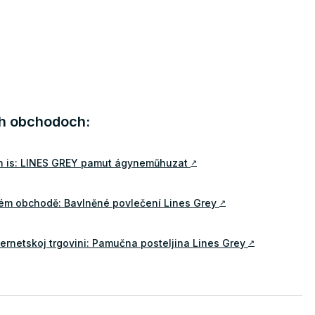
ch obchodoch:
n is: LINES GREY pamut ágyneműhuzat
↗
vém obchodě: Bavlněné povlečení Lines Grey
↗
ternetskoj trgovini: Pamučna posteljina Lines Grey
↗