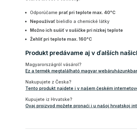
Odporúčame
prať pri teplote max. 40°C
Nepoužívať
bielidlo a chemické látky
Možno ich sušiť
v sušičke pri nízkej teplote
Žehliť pri teplote max. 160°C
Produkt predávame aj v ďalších naši
Magyarországról vásárol?
Ez a termék megtalálható magyar webáruházunkba
Nakupujete z Česka?
Tento produkt najdete i v našem českém interneto
Kupujete iz Hrvatske?
Ovaj proizvod možete pronaći i u našoj hrvatskoj in