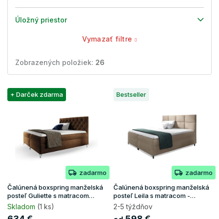
Úložný priestor
Vymazať filtre
Zobrazených položiek:
26
V
+ Darček zdarma
Bestseller
ý
p
i
s
p
r
o
zadarmo
zadarmo
d
u
Čalúnená boxspring manželská
Čalúnená boxspring manželská
k
posteľ Guliette s matracom
posteľ Leila s matracom -
160x200 - hnedá
béžová
t
Skladom
(1 ks)
2-5 týždňov
o
634 €
598 €