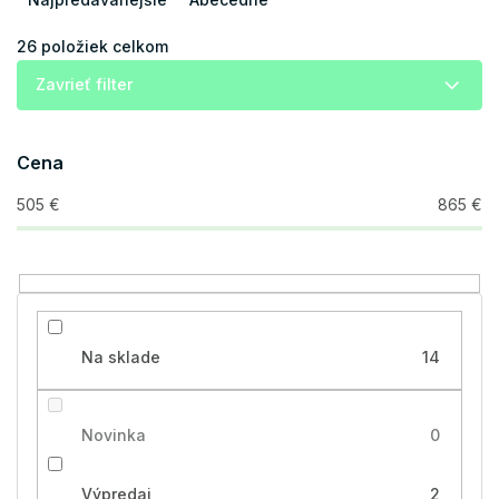
e
n
i
26
položiek celkom
e
Zavrieť filter
p
r
o
Cena
d
u
505
€
865
€
k
t
o
v
Na sklade
14
Novinka
0
Výpredaj
2