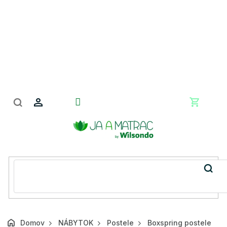
Prejsť
na
obsah
Nákupn
košík
Domov
NÁBYTOK
Postele
Boxspring postele