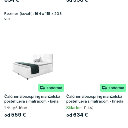
od
v
Rozmer (šxvxh):
164 x 115 x 208
cm
zadarmo
zadarmo
Čalúnená boxspring manželská
Čalúnená boxspring manželská
posteľ Leila s matracom - biela
posteľ Leila s matracom - hnedá
2-5 týždňov
Skladom
(1 ks)
559 €
634 €
od
od