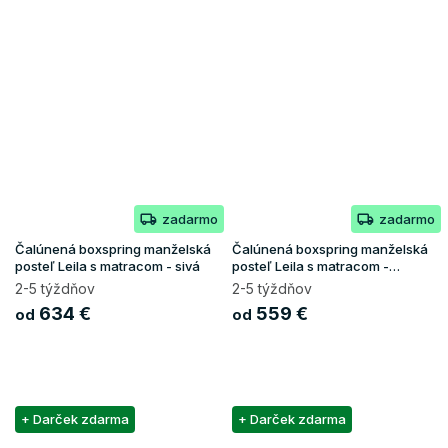
zadarmo
zadarmo
Čalúnená boxspring manželská
Čalúnená boxspring manželská
posteľ Leila s matracom - sivá
posteľ Leila s matracom -
tmavomodrá
2-5 týždňov
2-5 týždňov
634 €
559 €
od
od
+ Darček zdarma
+ Darček zdarma