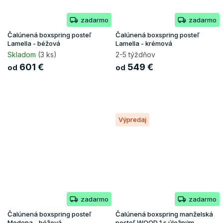
zadarmo
zadarmo
Čalúnená boxspring posteľ
Čalúnená boxspring posteľ
Lamella - béžová
Lamella - krémová
Skladom
(3 ks)
2-5 týždňov
601 €
549 €
od
od
Výpredaj
zadarmo
zadarmo
Čalúnená boxspring posteľ
Čalúnená boxspring manželská
Modena - béžová
posteľ WOOD 1 s úložným