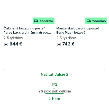
zadarmo
zadarmo
Čalúnená boxspring posteľ
Manželská boxspring posteľ
Paros Lux s vrchným matracom
Beno Plus - béžová
- čierna Kronos
2-5 týždňov
2-5 týždňov
644 €
743 €
od
od
Načítať ďalšie 2
S
1
2
t
O
r
26
položiek celkom
v
á
l
n
Hore
á
k
o
d