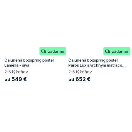
zadarmo
zadarmo
Čalúnená boxspring posteľ
Čalúnená boxspring posteľ
Lamella - sivá
Paros Lux s vrchným matracom
- béžová Paros
2-5 týždňov
2-5 týždňov
549 €
652 €
od
od