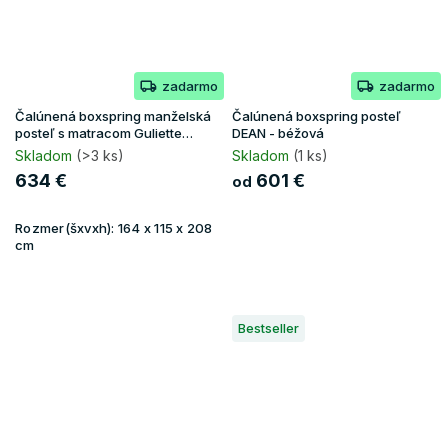
zadarmo
zadarmo
Čalúnená boxspring manželská
Čalúnená boxspring posteľ
posteľ s matracom Guliette
DEAN - béžová
160x200 - žltá
Skladom
(>3 ks)
Skladom
(1 ks)
634 €
601 €
od
Rozmer(šxvxh):
164 x 115 x 208
cm
Bestseller