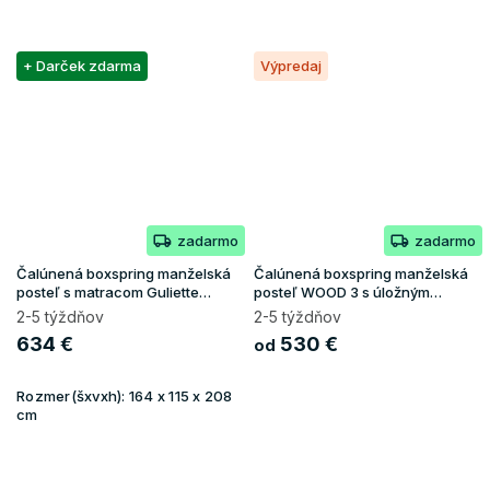
+ Darček zdarma
Výpredaj
zadarmo
zadarmo
Čalúnená boxspring manželská
Čalúnená boxspring manželská
posteľ s matracom Guliette
posteľ WOOD 3 s úložným
160x200 - zelená
priestorom - čierna Kronos
2-5 týždňov
2-5 týždňov
634 €
530 €
od
Rozmer(šxvxh):
164 x 115 x 208
cm