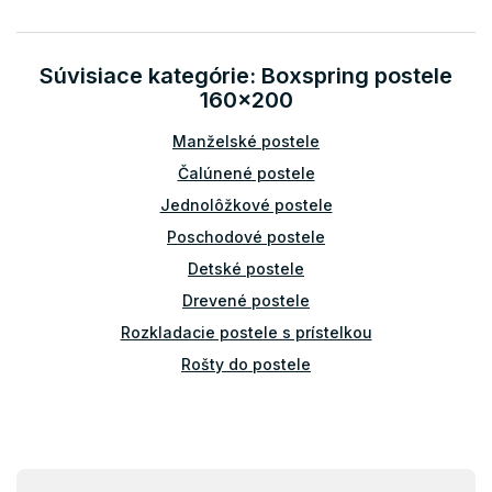
v
a
a
c
n
i
i
Súvisiace kategórie: Boxspring postele
e
e
p
160x200
r
v
Manželské postele
k
Čalúnené postele
y
v
Jednolôžkové postele
ý
Poschodové postele
p
i
Detské postele
s
Drevené postele
u
Rozkladacie postele s prístelkou
Rošty do postele
Príslušenstvo k posteliam
Bariérky na posteľ
Z