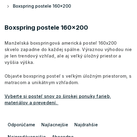
Boxspring postele 160x200
Boxspring postele 160x200
Manželská boxspringová americká posteľ 160x200
skvelo zapadne do každej spálne. Výraznou výhodou nie
je len trendový vzhľad, ale aj veľký úložný priestor a
vyššia výška.
Objavte boxspring posteľ s veľkým úložným priestorom, s
matracom a unikátnym vzhľadom.
Vyberte si posteľ snov zo širokej ponuky farieb,
materiálov a prevedení.
R
a
Odporúčame
Najlacnejšie
Najdrahšie
d
Najpredávanejšie
Abecedne