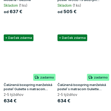
priestorom - hnedá Paros
Skladom
(1 ks)
Skladom
(1 ks)
637 €
505 €
od
od
+ Darček zdarma
+ Darček zdarma
zadarmo
zadarmo
Čalúnená boxspring manželská
Čalúnená boxspring manželská
posteľ Guliette s matracom
posteľ s matracom Guliette
160x200 - ružová
160x200 - biela
2-5 týždňov
2-5 týždňov
634 €
634 €