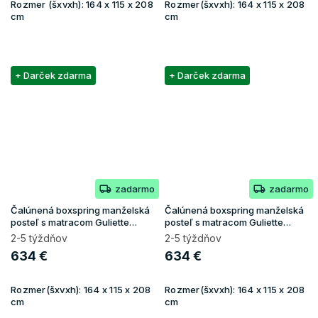
Rozmer (šxvxh):
164 x 115 x 208
Rozmer(šxvxh):
164 x 115 x 208
cm
cm
+ Darček zdarma
+ Darček zdarma
zadarmo
zadarmo
Čalúnená boxspring manželská
Čalúnená boxspring manželská
posteľ s matracom Guliette
posteľ s matracom Guliette
160x200 - čierna
160x200 - tmavomodrá
2-5 týždňov
2-5 týždňov
634 €
634 €
Rozmer(šxvxh):
164 x 115 x 208
Rozmer(šxvxh):
164 x 115 x 208
cm
cm