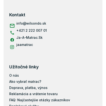
á
p
ä
Kontakt
t
i
info
@
wilsondo.sk
e
+421 2 222 007 01
Ja-A-Matrac.Sk
jaamatrac
Užitočné linky
O nás
Ako vybrať matrac?
Doprava, platba, výnos
Reklamácia a vrátenie tovaru
FAQ: Najčastejšie otázky zákazníkov