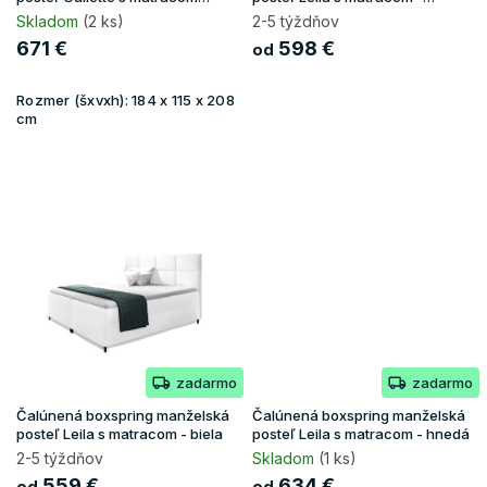
180x200 - hnedá
béžová
t
Skladom
(2 ks)
2-5 týždňov
o
671 €
598 €
od
v
Rozmer (šxvxh):
184 x 115 x 208
cm
zadarmo
zadarmo
Čalúnená boxspring manželská
Čalúnená boxspring manželská
posteľ Leila s matracom - biela
posteľ Leila s matracom - hnedá
2-5 týždňov
Skladom
(1 ks)
559 €
634 €
od
od