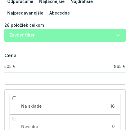
a
Odporúčame
Najlacnejšie
Najdrahšie
d
e
Najpredávanejšie
Abecedne
n
i
28
položiek celkom
e
Zavrieť filter
p
r
o
Cena
d
u
505
€
865
€
k
t
o
v
Na sklade
16
Novinka
0