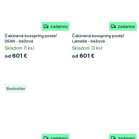
zadarmo
zadarmo
Čalúnená boxspring posteľ
Čalúnená boxspring posteľ
DEAN - béžová
Lamella - béžová
Skladom
(1 ks)
Skladom
(3 ks)
601 €
601 €
od
od
Bestseller
zadarmo
zadarmo