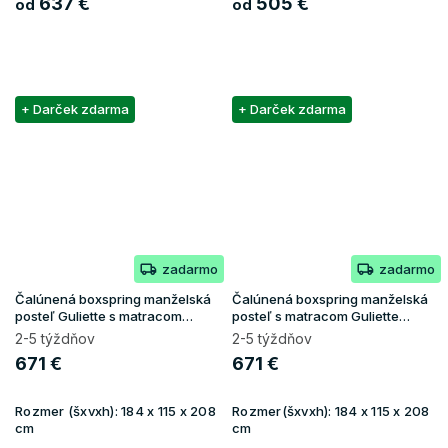
637 €
505 €
od
od
+ Darček zdarma
+ Darček zdarma
zadarmo
zadarmo
Čalúnená boxspring manželská
Čalúnená boxspring manželská
posteľ Guliette s matracom
posteľ s matracom Guliette
180x200 - ružová
180x200 - biela
2-5 týždňov
2-5 týždňov
671 €
671 €
Rozmer (šxvxh):
184 x 115 x 208
Rozmer(šxvxh):
184 x 115 x 208
cm
cm