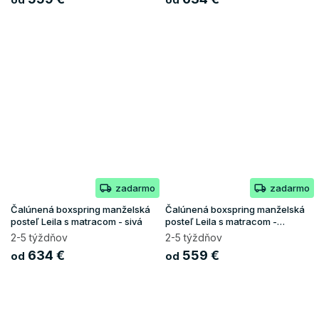
zadarmo
zadarmo
Čalúnená boxspring manželská
Čalúnená boxspring manželská
posteľ Leila s matracom - sivá
posteľ Leila s matracom -
tmavomodrá
2-5 týždňov
2-5 týždňov
634 €
559 €
od
od