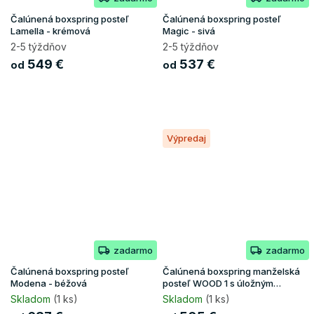
Čalúnená boxspring posteľ
Čalúnená boxspring posteľ
Lamella - krémová
Magic - sivá
2-5 týždňov
2-5 týždňov
549 €
537 €
od
od
Výpredaj
zadarmo
zadarmo
Čalúnená boxspring posteľ
Čalúnená boxspring manželská
Modena - béžová
posteľ WOOD 1 s úložným
priestorom - hnedá Paros
Skladom
(1 ks)
Skladom
(1 ks)