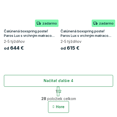
zadarmo
zadarmo
Čalúnená boxspring posteľ
Čalúnená boxspring posteľ
Paros Lux s vrchným matracom
Paros Lux s vrchným matracom
- čierna Kronos
- tmavosivá Kronos
2-5 týždňov
2-5 týždňov
644 €
615 €
od
od
Načítať ďalšie 4
S
1
2
t
O
r
28
položiek celkom
v
á
l
n
Hore
á
k
o
d