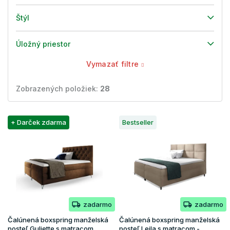
Štýl
Úložný priestor
Vymazať filtre
Zobrazených položiek:
28
V
+ Darček zdarma
Bestseller
ý
p
i
s
p
r
o
zadarmo
zadarmo
d
u
Čalúnená boxspring manželská
Čalúnená boxspring manželská
k
posteľ Guliette s matracom
posteľ Leila s matracom -