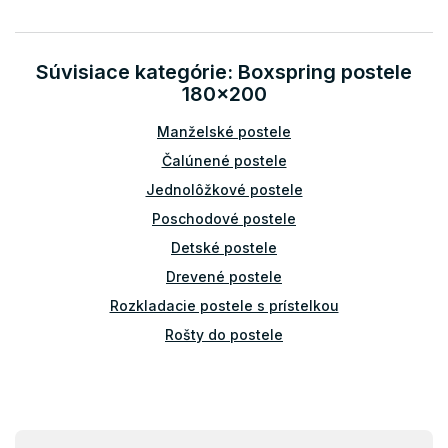
v
a
a
c
n
i
i
Súvisiace kategórie: Boxspring postele
e
e
p
180x200
r
v
Manželské postele
k
Čalúnené postele
y
v
Jednolôžkové postele
ý
Poschodové postele
p
i
Detské postele
s
Drevené postele
u
Rozkladacie postele s prístelkou
Rošty do postele
Príslušenstvo k posteliam
Bariérky na posteľ
Z