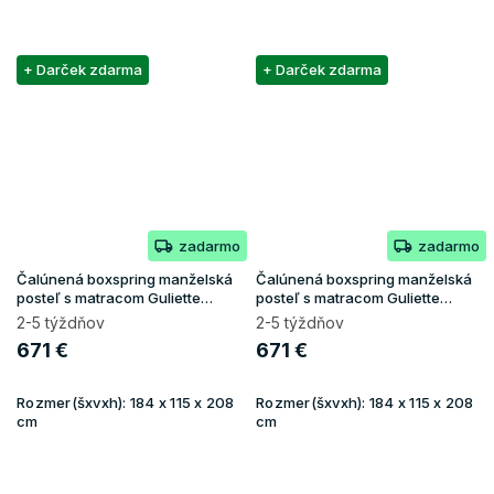
+ Darček zdarma
+ Darček zdarma
zadarmo
zadarmo
Čalúnená boxspring manželská
Čalúnená boxspring manželská
posteľ s matracom Guliette
posteľ s matracom Guliette
180x200 - čierna
180x200 - žltá
2-5 týždňov
2-5 týždňov
671 €
671 €
Rozmer(šxvxh):
184 x 115 x 208
Rozmer(šxvxh):
184 x 115 x 208
cm
cm