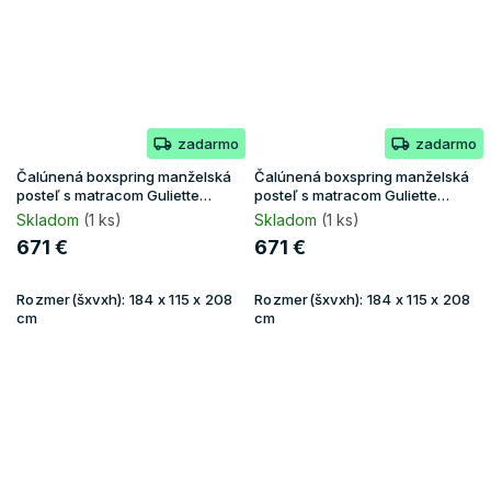
zadarmo
zadarmo
Čalúnená boxspring manželská
Čalúnená boxspring manželská
posteľ s matracom Guliette
posteľ s matracom Guliette
180x200 - tmavomodrá
180x200 - zelená
Skladom
(1 ks)
Skladom
(1 ks)
671 €
671 €
Rozmer(šxvxh):
184 x 115 x 208
Rozmer(šxvxh):
184 x 115 x 208
cm
cm