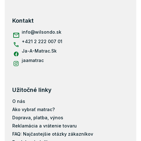
á
p
ä
Kontakt
t
i
info
@
wilsondo.sk
e
+421 2 222 007 01
Ja-A-Matrac.Sk
jaamatrac
Užitočné linky
O nás
Ako vybrať matrac?
Doprava, platba, výnos
Reklamácia a vrátenie tovaru
FAQ: Najčastejšie otázky zákazníkov