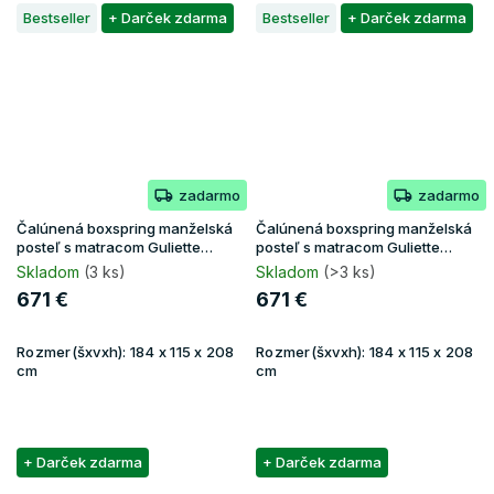
Bestseller
+ Darček zdarma
Bestseller
+ Darček zdarma
zadarmo
zadarmo
Čalúnená boxspring manželská
Čalúnená boxspring manželská
posteľ s matracom Guliette
posteľ s matracom Guliette
180x200 - béžová
180x200 - sivá
Skladom
(3 ks)
Skladom
(>3 ks)
671 €
671 €
Rozmer(šxvxh):
184 x 115 x 208
Rozmer(šxvxh):
184 x 115 x 208
cm
cm
+ Darček zdarma
+ Darček zdarma