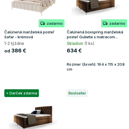
p
r
o
zadarmo
zadarmo
d
u
Čalúnená manželská posteľ
Čalúnená boxspring manželská
k
Safar - krémová
posteľ Guliette s matracom
160x200 - hnedá
t
1-2 týždne
Skladom
(1 ks)
o
386 €
634 €
od
v
Rozmer (šxvxh):
164 x 115 x 208
cm
+ Darček zdarma
Bestseller