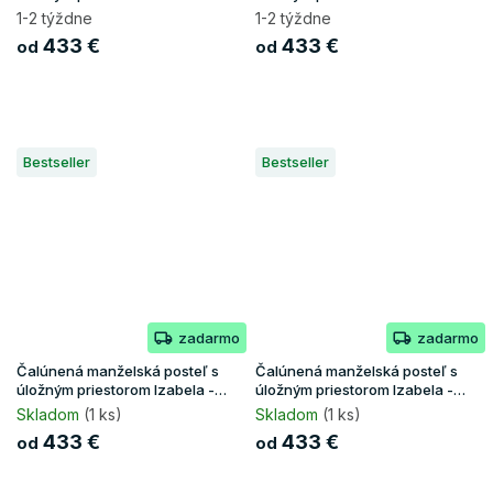
biela
čierna
1-2 týždne
1-2 týždne
433 €
433 €
od
od
Bestseller
Bestseller
zadarmo
zadarmo
Čalúnená manželská posteľ s
Čalúnená manželská posteľ s
úložným priestorom Izabela -
úložným priestorom Izabela -
grafit
hnedá
Skladom
(1 ks)
Skladom
(1 ks)
433 €
433 €
od
od