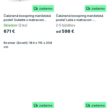
zadarmo
zadarmo
Čalúnená boxspring manželská
Čalúnená boxspring manželská
posteľ Guliette s matracom
posteľ Leila s matracom -
180x200 - hnedá
béžová
Skladom
(2 ks)
2-5 týždňov
671 €
598 €
od
Rozmer (šxvxh):
184 x 115 x 208
cm
zadarmo
zadarmo