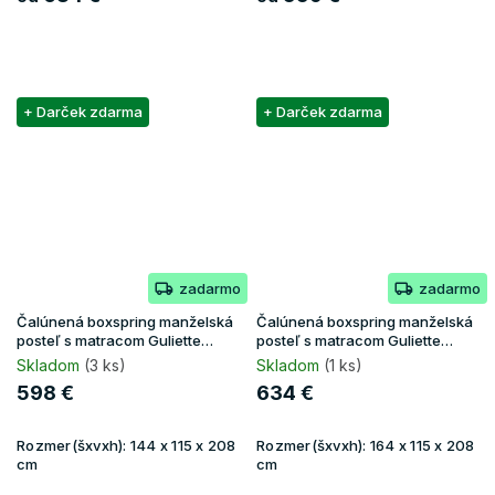
+ Darček zdarma
+ Darček zdarma
zadarmo
zadarmo
Čalúnená boxspring manželská
Čalúnená boxspring manželská
posteľ s matracom Guliette
posteľ s matracom Guliette
140x200 - béžová
160x200 - béžová
Skladom
(3 ks)
Skladom
(1 ks)
598 €
634 €
Rozmer(šxvxh):
144 x 115 x 208
Rozmer(šxvxh):
164 x 115 x 208
cm
cm