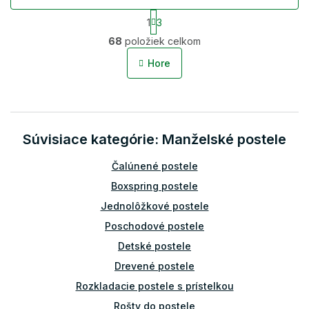
S
1
3
t
O
r
68
položiek celkom
v
á
l
n
Hore
á
k
o
d
v
a
a
c
n
i
i
Súvisiace kategórie: Manželské postele
e
e
p
r
Čalúnené postele
v
Boxspring postele
k
y
Jednolôžkové postele
v
Poschodové postele
ý
p
Detské postele
i
Drevené postele
s
u
Rozkladacie postele s prístelkou
Rošty do postele