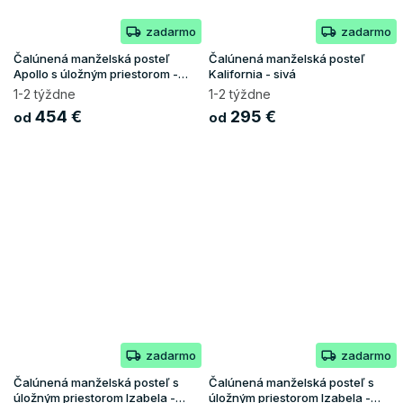
zadarmo
zadarmo
Čalúnená manželská posteľ
Čalúnená manželská posteľ
Apollo s úložným priestorom -
Kalifornia - sivá
sivá
1-2 týždne
1-2 týždne
454 €
295 €
od
od
zadarmo
zadarmo
Čalúnená manželská posteľ s
Čalúnená manželská posteľ s
úložným priestorom Izabela -
úložným priestorom Izabela -