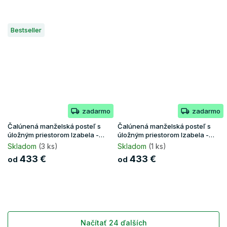
Bestseller
zadarmo
zadarmo
Čalúnená manželská posteľ s
Čalúnená manželská posteľ s
úložným priestorom Izabela -
úložným priestorom Izabela -
krémová
ružová
Skladom
(3 ks)
Skladom
(1 ks)
433 €
433 €
od
od
Načítať 24 ďalších