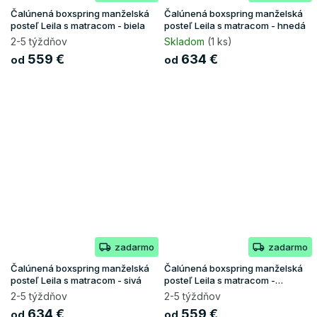
Čalúnená boxspring manželská
Čalúnená boxspring manželská
posteľ Leila s matracom - biela
posteľ Leila s matracom - hnedá
2-5 týždňov
Skladom
(1 ks)
559 €
634 €
od
od
zadarmo
zadarmo
Čalúnená boxspring manželská
Čalúnená boxspring manželská
posteľ Leila s matracom - sivá
posteľ Leila s matracom -
tmavomodrá
2-5 týždňov
2-5 týždňov
634 €
559 €
od
od