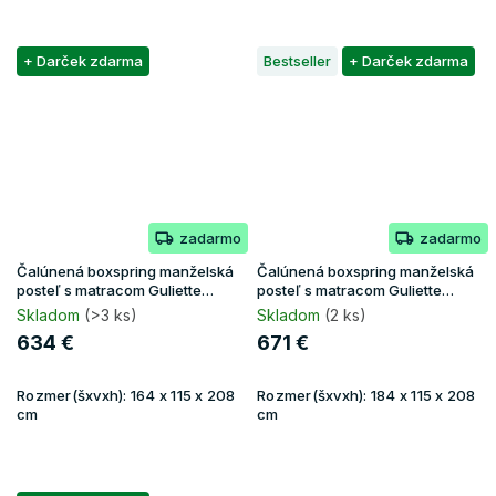
+ Darček zdarma
Bestseller
+ Darček zdarma
zadarmo
zadarmo
Čalúnená boxspring manželská
Čalúnená boxspring manželská
posteľ s matracom Guliette
posteľ s matracom Guliette
160x200 - žltá
180x200 - béžová
Skladom
(>3 ks)
Skladom
(2 ks)
634 €
671 €
Rozmer(šxvxh):
164 x 115 x 208
Rozmer(šxvxh):
184 x 115 x 208
cm
cm