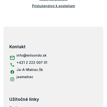
Príslušenstvo k posteliam
Bariérky na posteľ
Z
á
p
ä
Kontakt
t
i
info
@
wilsondo.sk
e
+421 2 222 007 01
Ja-A-Matrac.Sk
jaamatrac
Užitočné linky