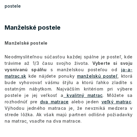
postele
Manželské postele
Manželské postele
Neodmysliteľnou súčasťou každej spálne je posteľ, kde
trávime až 1/3 času svojho života.
Vyberte si svoju
vysnívanú spálňu
s manželskou posteľou od
ja-a-
matrac.sk
kde nájdete ponuky
manželskú posteľ
, ktorá
bude vyhovovať vášmu štýlu a ktorú ľahko zladíte s
ostatným nábytkom. Najväčším kritériom pri výbere
postele je jej veľkosť a
kvalitný matrac
. Môžete sa
rozhodnúť pre
dva matrace
alebo jeden
veľký matrac
.
Výhodou jedného matraca je, že nevzniká medzera v
strede lôžka. Ak však majú partneri odlišné požiadavky
na matrac, vsaďte na dva matrace.