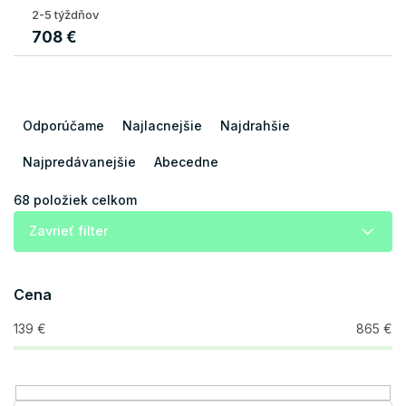
2-5 týždňov
708 €
R
a
Odporúčame
Najlacnejšie
Najdrahšie
d
e
Najpredávanejšie
Abecedne
n
i
68
položiek celkom
e
Zavrieť filter
p
r
o
Cena
d
u
139
€
865
€
k
t
o
v