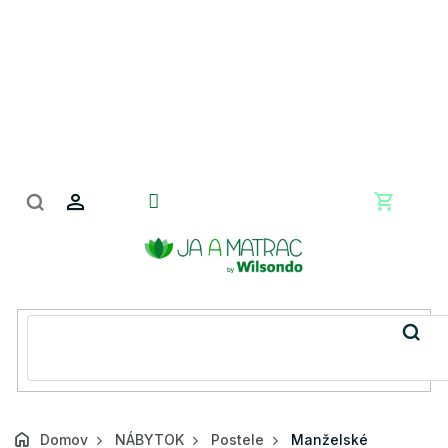
Prejsť
na
obsah
Nákupn
košík
Domov
NÁBYTOK
Postele
Manželské