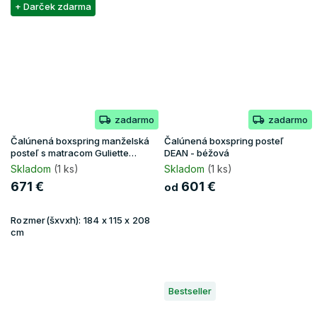
+ Darček zdarma
zadarmo
zadarmo
Čalúnená boxspring manželská
Čalúnená boxspring posteľ
posteľ s matracom Guliette
DEAN - béžová
180x200 - zelená
Skladom
(1 ks)
Skladom
(1 ks)
671 €
601 €
od
Rozmer(šxvxh):
184 x 115 x 208
cm
Bestseller