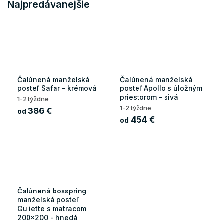
Najpredávanejšie
Čalúnená manželská
Čalúnená manželská
posteľ Safar - krémová
posteľ Apollo s úložným
priestorom - sivá
1-2 týždne
1-2 týždne
386 €
od
454 €
od
Čalúnená boxspring
manželská posteľ
Guliette s matracom
200x200 - hnedá