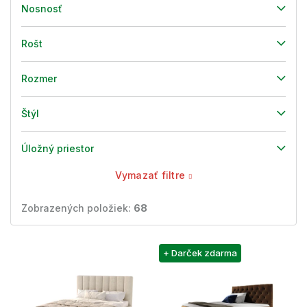
Nosnosť
Rošt
Rozmer
Štýl
Úložný priestor
Vymazať filtre
Zobrazených položiek:
68
V
+ Darček zdarma
ý
p
i
s