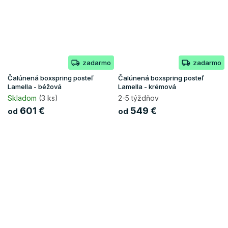
zadarmo
zadarmo
Čalúnená boxspring posteľ
Čalúnená boxspring posteľ
Lamella - béžová
Lamella - krémová
Skladom
(3 ks)
2-5 týždňov
601 €
549 €
od
od