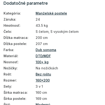
Dodatočné parametre
Kategória
:
Manželské postele
Záruka
:
24
Hmotnosť
:
43.5 kg
Čelo
:
S čelom, S vysokým čelom
Dĺžka matraca
:
200 cm
Dĺžka postele
:
207 cm
Farba
:
Dub sonoma
Materiál
:
DTD/MDF
Nosnosť
:
100+ kg
Nožičky
:
Na nožičkách
Rošt
:
Bez roštu
Rozmer
:
160x200
Sety
:
3 v 1
Šírka matraca
:
160 cm
Šírka postele
:
169 cm
Štýl
:
Moderný