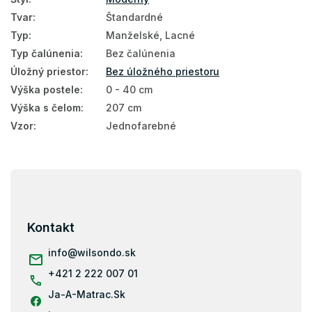
Tvar
:
Štandardné
Typ
:
Manželské, Lacné
Typ čalúnenia
:
Bez čalúnenia
Úložný priestor
:
Bez úložného priestoru
Výška postele
:
0 - 40 cm
Výška s čelom
:
207 cm
Vzor
:
Jednofarebné
Z
á
p
ä
Kontakt
t
i
info
@
wilsondo.sk
e
+421 2 222 007 01
Ja-A-Matrac.Sk