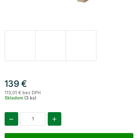
139 €
113,01 € bez DPH
Je
Skladom
(3 ks)
ce