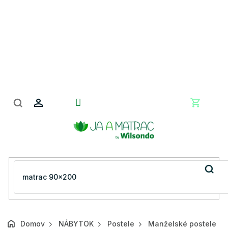
Prejsť
na
obsah
Nákupn
košík
Domov
NÁBYTOK
Postele
Manželské postele