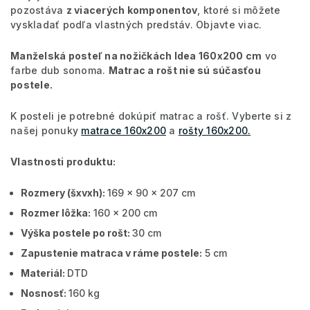
pozostáva
z viacerých komponentov
, ktoré si môžete
vyskladať podľa vlastných predstáv. Objavte viac.
Manželská posteľ na nožičkách Idea 160x200 cm
vo
farbe dub sonoma.
Matrac a rošt nie sú súčasťou
postele.
K posteli je potrebné dokúpiť matrac a rošť. Vyberte si z
našej ponuky
matrace 160x200
a
rošty 160x200.
Vlastnosti produktu:
Rozmery (šxvxh):
169 x 90 x 207 cm
Rozmer lôžka:
160 x 200 cm
Výška postele po rošt:
30 cm
Zapustenie matraca v ráme postele:
5 cm
Materiál:
DTD
Nosnosť:
160 kg