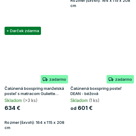
Rozmer(šxvxh):
164 x 115 x 208
cm
+ Darček zdarma
zadarmo
zadarmo
Čalúnená boxspring manželská
Čalúnená boxspring posteľ
posteľ s matracom Guliette
DEAN - béžová
160x200 - žltá
Skladom
(>3 ks)
Skladom
(1 ks)
634 €
601 €
od
Rozmer(šxvxh):
164 x 115 x 208
cm