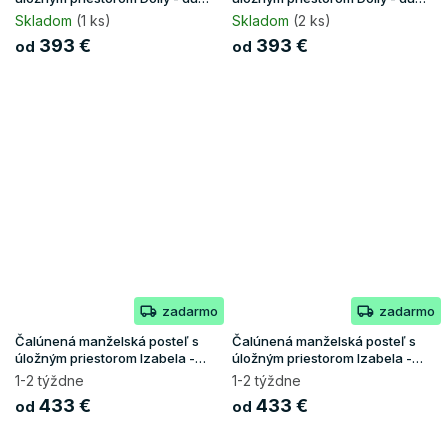
craft/biela
craft/grafit
Skladom
(1 ks)
Skladom
(2 ks)
393 €
393 €
od
od
zadarmo
zadarmo
Čalúnená manželská posteľ s
Čalúnená manželská posteľ s
úložným priestorom Izabela -
úložným priestorom Izabela -
biela
čierna
1-2 týždne
1-2 týždne
433 €
433 €
od
od