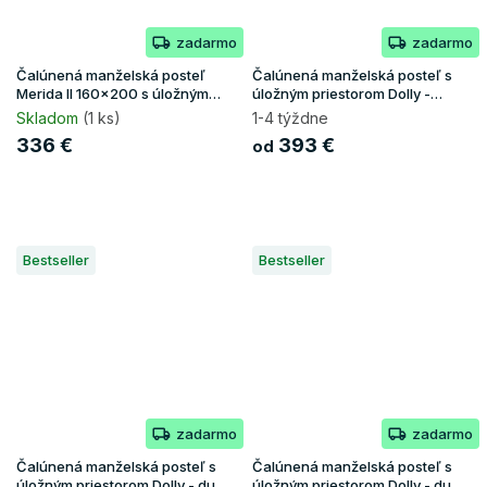
zadarmo
zadarmo
Čalúnená manželská posteľ
Čalúnená manželská posteľ s
Merida II 160x200 s úložným
úložným priestorom Dolly -
priestorom - béžová
biela/grafit
Skladom
(1 ks)
1-4 týždne
336 €
393 €
od
Bestseller
Bestseller
zadarmo
zadarmo
Čalúnená manželská posteľ s
Čalúnená manželská posteľ s
úložným priestorom Dolly - dub
úložným priestorom Dolly - dub