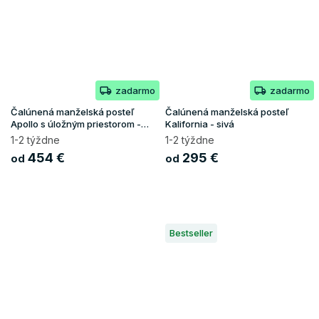
zadarmo
zadarmo
Čalúnená manželská posteľ
Čalúnená manželská posteľ
Apollo s úložným priestorom -
Kalifornia - sivá
sivá
1-2 týždne
1-2 týždne
454 €
295 €
od
od
Bestseller