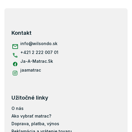
Z
á
p
ä
Kontakt
t
i
info
@
wilsondo.sk
e
+421 2 222 007 01
Ja-A-Matrac.Sk
jaamatrac
Užitočné linky
O nás
Ako vybrať matrac?
Doprava, platba, výnos
Reklamácia a vrátenie tovaru