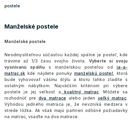
postele
Manželské postele
Manželské postele
Neodmysliteľnou súčasťou každej spálne je posteľ, kde
trávime až 1/3 času svojho života.
Vyberte si svoju
vysnívanú spálňu
s manželskou posteľou od
ja-a-
matrac.sk
kde nájdete ponuky
manželskú posteľ
, ktorá
bude vyhovovať vášmu štýlu a ktorú ľahko zladíte s
ostatným nábytkom. Najväčším kritériom pri výbere
postele je jej veľkosť a
kvalitný matrac
. Môžete sa
rozhodnúť pre
dva matrace
alebo jeden
veľký matrac
.
Výhodou jedného matraca je, že nevzniká medzera v
strede lôžka. Ak však majú partneri odlišné požiadavky
na matrac, vsaďte na dva matrace.