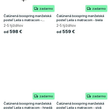
zadarmo
zadarmo
Čalúnená boxspring manželská
Čalúnená boxspring manželská
posteľ Leila s matracom -
posteľ Leila s matracom - biela
béžová
2-5 týždňov
2-5 týždňov
598 €
559 €
od
od
zadarmo
zadarmo
Čalúnená boxspring manželská
Čalúnená boxspring manželská
posteľ Leila s matracom - hnedá
posteľ Leila s matracom - sivá