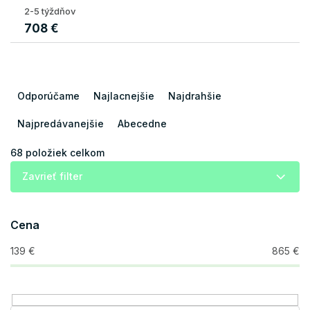
2-5 týždňov
708 €
R
a
Odporúčame
Najlacnejšie
Najdrahšie
d
e
Najpredávanejšie
Abecedne
n
i
68
položiek celkom
e
Zavrieť filter
p
r
o
Cena
d
u
139
€
865
€
k
t
o
v