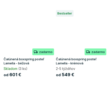
Bestseller
zadarmo
zadarmo
Čalúnená boxspring posteľ
Čalúnená boxspring posteľ
Lamella - béžová
Lamella - krémová
Skladom
(3 ks)
2-5 týždňov
601 €
549 €
od
od