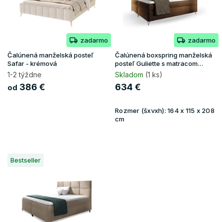
p
r
o
zadarmo
zadarmo
d
u
Čalúnená manželská posteľ
Čalúnená boxspring manželská
k
Safar - krémová
posteľ Guliette s matracom
160x200 - hnedá
t
1-2 týždne
Skladom
(1 ks)
o
386 €
634 €
od
v
Rozmer (šxvxh):
164 x 115 x 208
cm
Bestseller