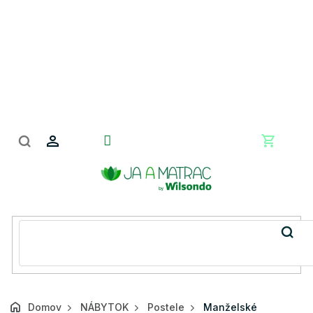
Prejsť
na
obsah
Nákupn
košík
Domov
NÁBYTOK
Postele
Manželské