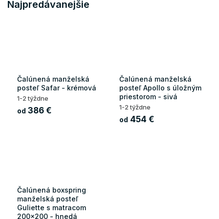
Najpredávanejšie
Čalúnená manželská
Čalúnená manželská
posteľ Safar - krémová
posteľ Apollo s úložným
priestorom - sivá
1-2 týždne
1-2 týždne
386 €
od
454 €
od
Čalúnená boxspring
manželská posteľ
Guliette s matracom
200x200 - hnedá