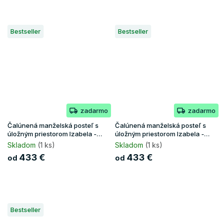
Bestseller
Bestseller
zadarmo
zadarmo
Čalúnená manželská posteľ s
Čalúnená manželská posteľ s
úložným priestorom Izabela -
úložným priestorom Izabela -
grafit
hnedá
Skladom
(1 ks)
Skladom
(1 ks)
433 €
433 €
od
od
Bestseller