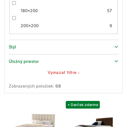
180x200
57
200x200
9
Štýl
Úložný priestor
Vymazať filtre
Zobrazených položiek:
68
V
+ Darček zdarma
ý
p
i
s