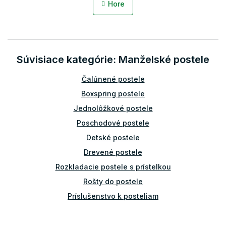
l
n
Hore
á
k
o
d
v
a
a
c
n
i
i
Súvisiace kategórie: Manželské postele
e
e
p
r
Čalúnené postele
v
Boxspring postele
k
y
Jednolôžkové postele
v
Poschodové postele
ý
p
Detské postele
i
Drevené postele
s
u
Rozkladacie postele s prístelkou
Rošty do postele
Príslušenstvo k posteliam
Bariérky na posteľ