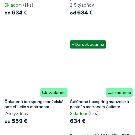
Skladom
(1 ks)
2-5 týždňov
634 €
634 €
od
od
+ Darček zdarma
zadarmo
zadarmo
Čalúnená boxspring manželská
Čalúnená boxspring manželská
posteľ Leila s matracom -
posteľ s matracom Guliette
tmavomodrá
160x200 - béžová
2-5 týždňov
Skladom
(1 ks)
559 €
634 €
od