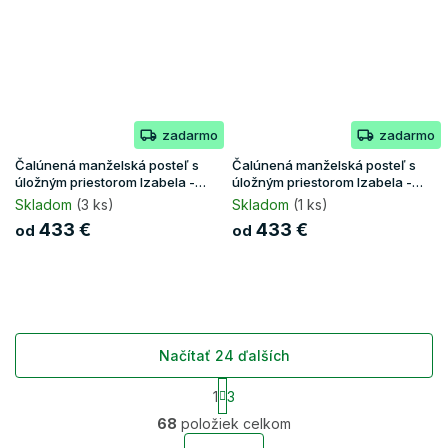
zadarmo
zadarmo
Čalúnená manželská posteľ s
Čalúnená manželská posteľ s
úložným priestorom Izabela -
úložným priestorom Izabela -
krémová
ružová
Skladom
(3 ks)
Skladom
(1 ks)
433 €
433 €
od
od
Načítať 24 ďalších
S
1
3
t
O
r
68
položiek celkom
v
á