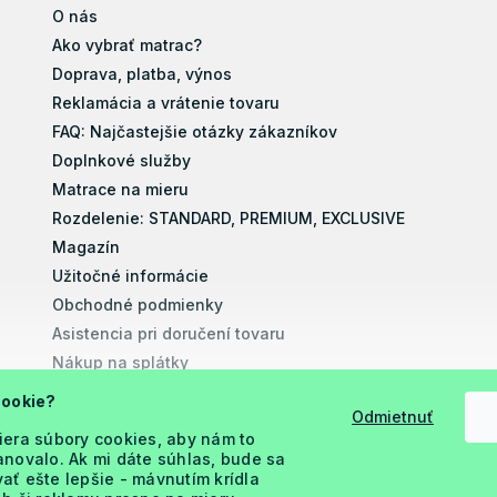
O nás
Ako vybrať matrac?
Doprava, platba, výnos
Reklamácia a vrátenie tovaru
FAQ: Najčastejšie otázky zákazníkov
Doplnkové služby
Matrace na mieru
Rozdelenie: STANDARD, PREMIUM, EXCLUSIVE
Magazín
Užitočné informácie
Obchodné podmienky
Asistencia pri doručení tovaru
Nákup na splátky
Montážne návody
cookie?
Odmietnuť
Vyhlásenie o prístupnosti
iera súbory cookies, aby nám to
Podmienky ochrany osobných údajov
novalo. Ak mi dáte súhlas, bude sa
ť ešte lepšie - mávnutím krídla