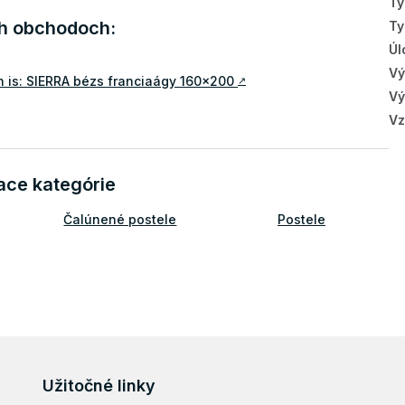
Ty
ch obchodoch:
Ty
Úl
Vý
 is: SIERRA bézs franciaágy 160x200
↗
Vý
Vz
ace kategórie
Čalúnené postele
Postele
Užitočné linky