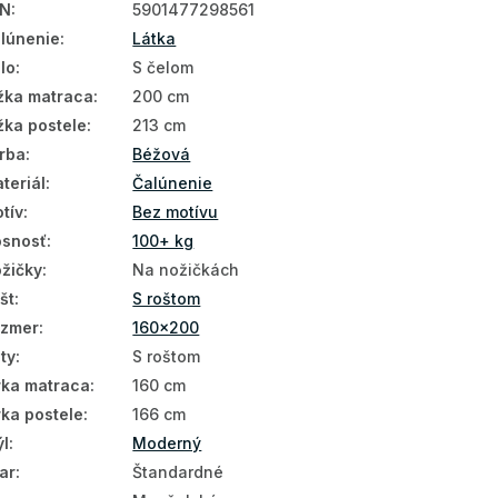
AN
:
5901477298561
lúnenie
:
Látka
lo
:
S čelom
žka matraca
:
200 cm
žka postele
:
213 cm
rba
:
Béžová
teriál
:
Čalúnenie
tív
:
Bez motívu
snosť
:
100+ kg
žičky
:
Na nožičkách
št
:
S roštom
ozmer
:
160x200
ty
:
S roštom
rka matraca
:
160 cm
rka postele
:
166 cm
ýl
:
Moderný
ar
:
Štandardné