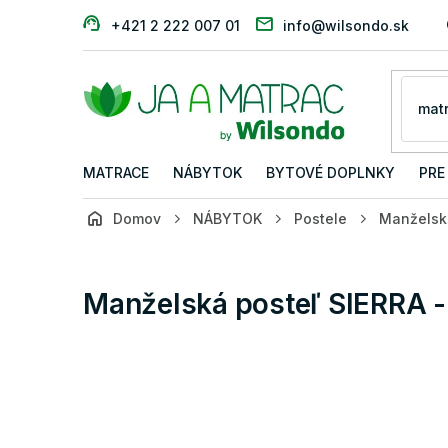
Prejsť
+421 2 222 007 01
info@wilsondo.sk
na
obsah
MATRACE
NÁBYTOK
BYTOVÉ DOPLNKY
PRE
Domov
NÁBYTOK
Postele
Manželsk
Manželská posteľ SIERRA -