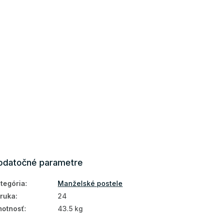
odatočné parametre
tegória
:
Manželské postele
ruka
:
24
otnosť
:
43.5 kg