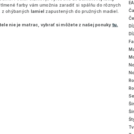
E
a tlmené farby vám umožnia zaradiť si spálňu do rôznych
Ča
t z ohýbaných
lamiel
zapustených do pružných madiel.
Če
le nie je matrac, vybrať si môžete z našej ponuky
tu.
Dĺ
Dĺ
Fa
Ma
Mo
No
No
Ro
R
Se
Ší
Ší
Št
Tv