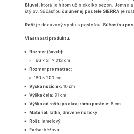
Bluvel
, ktorá je hitom už niekoľko sezón. Jemné 
štýlov. Súčasťou
čalúnenej
postele SIERRA
je roš
Rošt
je dodávaný spolu s posteľou.
Súčasťou poste
Vlastnosti produktu:
Rozmer (šxvxh):
166 x 31 x 213 cm
Rozmer pre matrac:
160 x 200 cm
Výška nožičiek:
10 cm
Výška čela:
91 cm
Výška od roštu po okraj rámu postele:
6 cm
Materiál:
látka, drevené nožičky
Rošt:
lamelový
Farba:
béžová