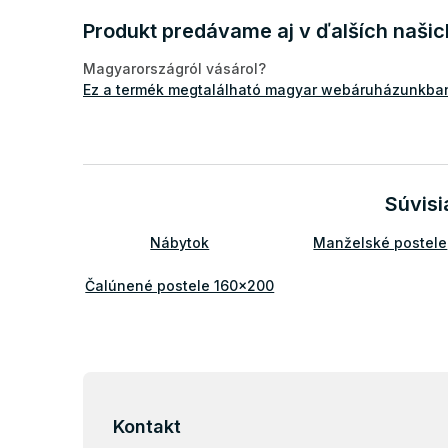
Produkt predávame aj v ďalších naši
Magyarországról vásárol?
Ez a termék megtalálható magyar webáruházunkban
Súvisi
Nábytok
Manželské postele
Čalúnené postele 160x200
Z
á
p
Kontakt