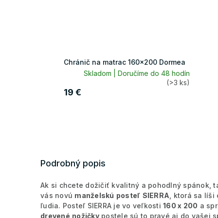
Chránič na matrac 160x200 Dormea
Skladom | Doručíme do 48 hodín
(>3 ks)
19 €
Podrobný popis
Ak si chcete dožičiť kvalitný a pohodlný spánok,
vás novú
manželskú
posteľ
SIERRA
, ktorá sa líš
ľudia. Posteľ SIERRA je vo veľkosti
160 x 200
a spr
drevené
nožičky
postele sú to pravé aj do vašej 