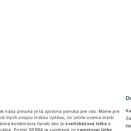
D
Ka
 tak naša ponuka je tá správna ponuka pre vás. Máme pre
i od iných svojou nízkou výškou, čo určite ocenia starší
Zá
ávna kombinácia farieb ako je
svetlobéžová
látka
a
Hm
spálne. Posteľ SIERRA je vyrobená zo
zamatovej
látky