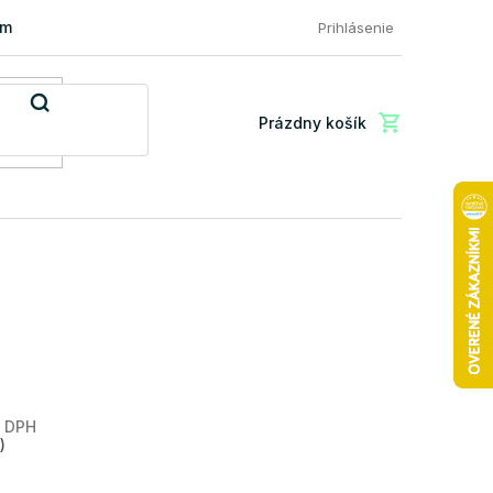
mácia a vrátenie tovaru
FAQ: Najčastejšie otázky zákazníkov
Prihlásenie
Prázdny košík
Nákupný
košík
z DPH
Jednotková
)
cena: