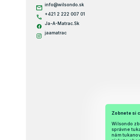
ä
info
@
wilsondo.sk
t
i
+421 2 222 007 01
e
Ja-A-Matrac.Sk
jaamatrac
Zobnete si 
Wilsondo zb
správne tuka
nám tukanova