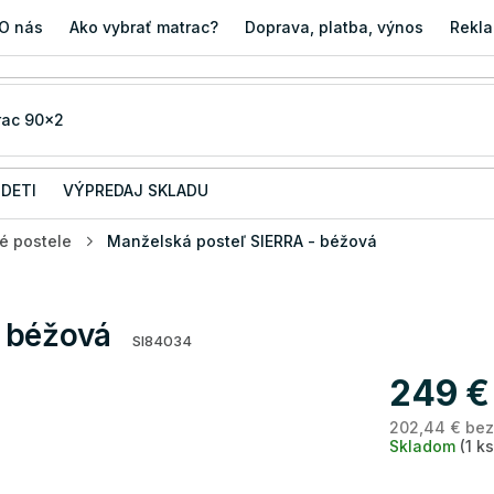
O nás
Ako vybrať matrac?
Doprava, platba, výnos
Rekla
 DETI
VÝPREDAJ SKLADU
é postele
Manželská posteľ SIERRA - béžová
 béžová
SI84034
249 €
202,44 € be
Skladom
(1 ks