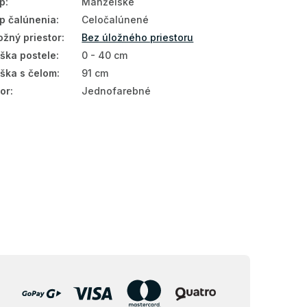
p
:
Manželské
p čalúnenia
:
Celočalúnené
ožný priestor
:
Bez úložného priestoru
ška postele
:
0 - 40 cm
ška s čelom
:
91 cm
or
:
Jednofarebné