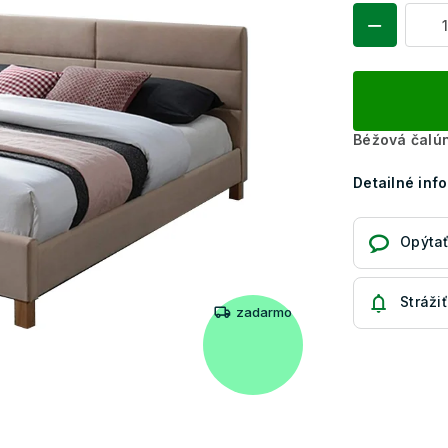
Béžová čalún
Detailné inf
Opýtať
Strážiť
zadarmo