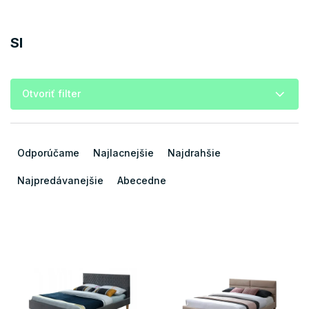
SI
Otvoriť filter
R
a
Odporúčame
Najlacnejšie
Najdrahšie
d
e
Najpredávanejšie
Abecedne
n
i
e
V
p
ý
r
p
o
i
d
s
u