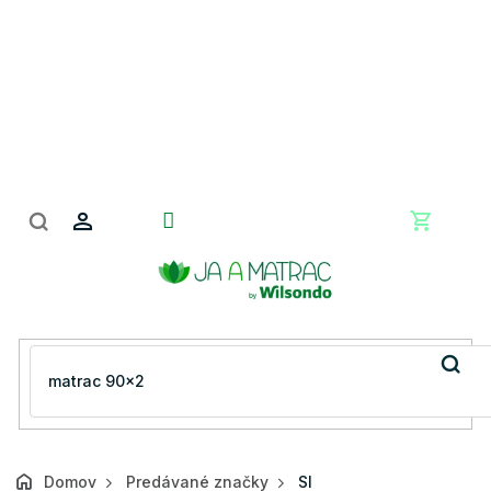
Prejsť
na
obsah
Nákupn
košík
Domov
Predávané značky
SI