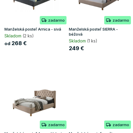
p
k
r
t
o
o
zadarmo
zadarmo
d
v
u
Manželská posteľ Arnica - sivá
Manželská posteľ SIERRA -
k
béžová
Skladom
(2 ks)
t
Skladom
(1 ks)
268 €
od
o
249 €
v
zadarmo
zadarmo