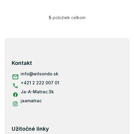
5
položiek celkom
O
v
l
á
Z
d
á
a
p
c
i
ä
Kontakt
e
t
p
i
info
@
wilsondo.sk
r
e
v
+421 2 222 007 01
k
Ja-A-Matrac.Sk
y
v
jaamatrac
ý
p
i
s
u
Užitočné linky