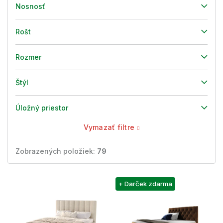
Nosnosť
Rošt
Rozmer
Štýl
Úložný priestor
Vymazať filtre
Zobrazených položiek:
79
V
+ Darček zdarma
ý
p
i
s