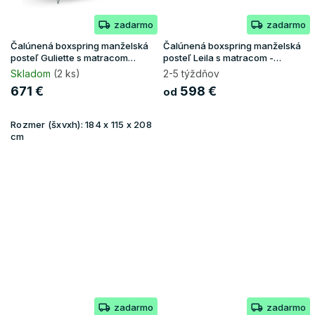
zadarmo
zadarmo
Čalúnená boxspring manželská
Čalúnená boxspring manželská
posteľ Guliette s matracom
posteľ Leila s matracom -
180x200 - hnedá
béžová
Skladom
(2 ks)
2-5 týždňov
671 €
598 €
od
Rozmer (šxvxh):
184 x 115 x 208
cm
zadarmo
zadarmo