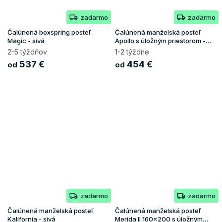
zadarmo
zadarmo
Čalúnená boxspring posteľ
Čalúnená manželská posteľ
Magic - sivá
Apollo s úložným priestorom -
sivá
2-5 týždňov
1-2 týždne
537 €
454 €
od
od
zadarmo
zadarmo
Čalúnená manželská posteľ
Čalúnená manželská posteľ
Kalifornia - sivá
Merida II 160x200 s úložným