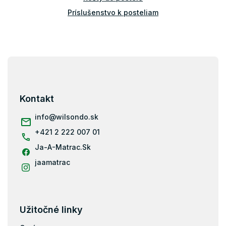
Príslušenstvo k posteliam
Bariérky na posteľ
Z
á
p
ä
Kontakt
t
i
info
@
wilsondo.sk
e
+421 2 222 007 01
Ja-A-Matrac.Sk
jaamatrac
Užitočné linky