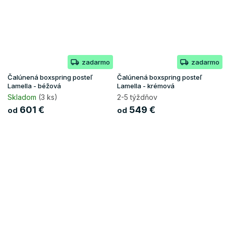
zadarmo
zadarmo
Čalúnená boxspring posteľ
Čalúnená boxspring posteľ
Lamella - béžová
Lamella - krémová
Skladom
(3 ks)
2-5 týždňov
601 €
549 €
od
od