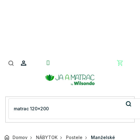
Prejsť
na
obsah
Nákupn
košík
Domov
NÁBYTOK
Postele
Manželské