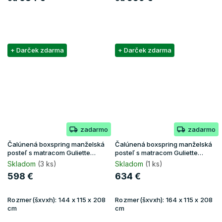
+ Darček zdarma
+ Darček zdarma
zadarmo
zadarmo
Čalúnená boxspring manželská
Čalúnená boxspring manželská
posteľ s matracom Guliette
posteľ s matracom Guliette
140x200 - béžová
160x200 - béžová
Skladom
(3 ks)
Skladom
(1 ks)
598 €
634 €
Rozmer(šxvxh):
144 x 115 x 208
Rozmer(šxvxh):
164 x 115 x 208
cm
cm