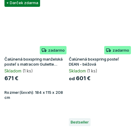
+ Darček zdarma
zadarmo
zadarmo
Čalúnená boxspring manželská
Čalúnená boxspring posteľ
posteľ s matracom Guliette
DEAN - béžová
180x200 - zelená
Skladom
(1 ks)
Skladom
(1 ks)
671 €
601 €
od
Rozmer(šxvxh):
184 x 115 x 208
cm
Bestseller