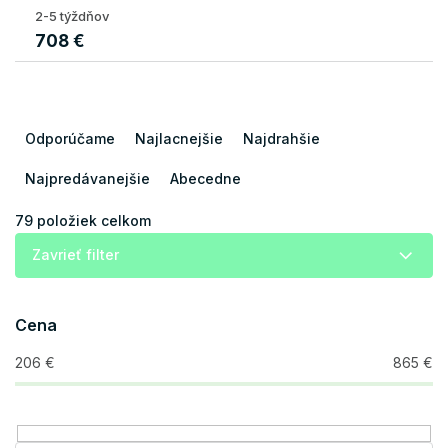
2-5 týždňov
708 €
R
a
Odporúčame
Najlacnejšie
Najdrahšie
d
e
Najpredávanejšie
Abecedne
n
i
79
položiek celkom
e
Zavrieť filter
p
r
o
Cena
d
u
206
€
865
€
k
t
o
v