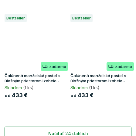
Bestseller
Bestseller
zadarmo
zadarmo
Čalúnená manželská posteľ s
Čalúnená manželská posteľ s
úložným priestorom Izabela -
úložným priestorom Izabela -
grafit
hnedá
Skladom
(1 ks)
Skladom
(1 ks)
433 €
433 €
od
od
Načítať 24 ďalších