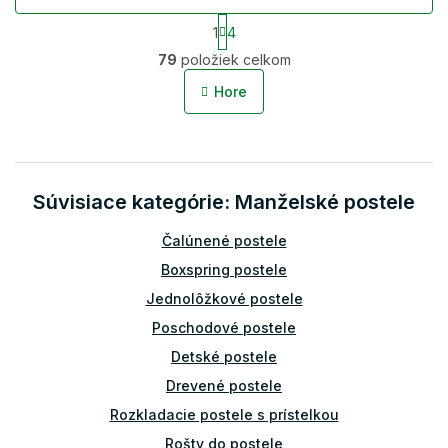
S
1
4
t
O
r
79
položiek celkom
v
á
l
n
Hore
á
k
o
d
v
a
a
c
n
i
i
Súvisiace kategórie: Manželské postele
e
e
p
r
Čalúnené postele
v
Boxspring postele
k
y
Jednolôžkové postele
v
Poschodové postele
ý
p
Detské postele
i
Drevené postele
s
u
Rozkladacie postele s prístelkou
Rošty do postele