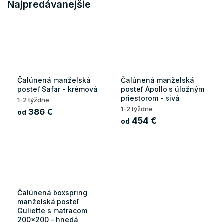
Najpredávanejšie
Čalúnená manželská
Čalúnená manželská
posteľ Safar - krémová
posteľ Apollo s úložným
priestorom - sivá
1-2 týždne
1-2 týždne
386 €
od
454 €
od
Čalúnená boxspring
manželská posteľ
Guliette s matracom
200x200 - hnedá