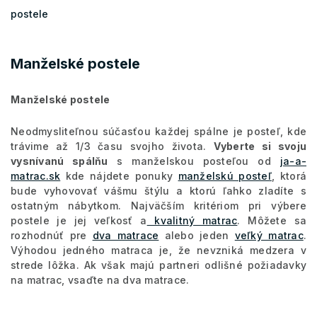
postele
Manželské postele
Manželské postele
Neodmysliteľnou súčasťou každej spálne je posteľ, kde
trávime až 1/3 času svojho života.
Vyberte si svoju
vysnívanú spálňu
s manželskou posteľou od
ja-a-
matrac.sk
kde nájdete ponuky
manželskú posteľ
, ktorá
bude vyhovovať vášmu štýlu a ktorú ľahko zladíte s
ostatným nábytkom. Najväčším kritériom pri výbere
postele je jej veľkosť a
kvalitný matrac
. Môžete sa
rozhodnúť pre
dva matrace
alebo jeden
veľký matrac
.
Výhodou jedného matraca je, že nevzniká medzera v
strede lôžka. Ak však majú partneri odlišné požiadavky
na matrac, vsaďte na dva matrace.