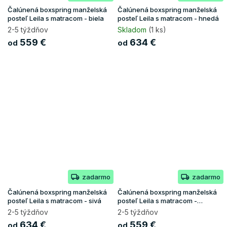
Čalúnená boxspring manželská
Čalúnená boxspring manželská
posteľ Leila s matracom - biela
posteľ Leila s matracom - hnedá
2-5 týždňov
Skladom
(1 ks)
559 €
634 €
od
od
zadarmo
zadarmo
Čalúnená boxspring manželská
Čalúnená boxspring manželská
posteľ Leila s matracom - sivá
posteľ Leila s matracom -
tmavomodrá
2-5 týždňov
2-5 týždňov
634 €
559 €
od
od