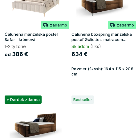
p
r
o
zadarmo
zadarmo
d
u
Čalúnená manželská posteľ
Čalúnená boxspring manželská
k
Safar - krémová
posteľ Guliette s matracom
160x200 - hnedá
t
1-2 týždne
Skladom
(1 ks)
o
386 €
634 €
od
v
Rozmer (šxvxh):
164 x 115 x 208
cm
+ Darček zdarma
Bestseller