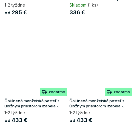
priestorom - béžová
1-2 týždne
Skladom
(1 ks)
295 €
336 €
od
zadarmo
zadarmo
Čalúnená manželská posteľ s
Čalúnená manželská posteľ s
úložným priestorom Izabela -
úložným priestorom Izabela -
biela
čierna
1-2 týždne
1-2 týždne
433 €
433 €
od
od