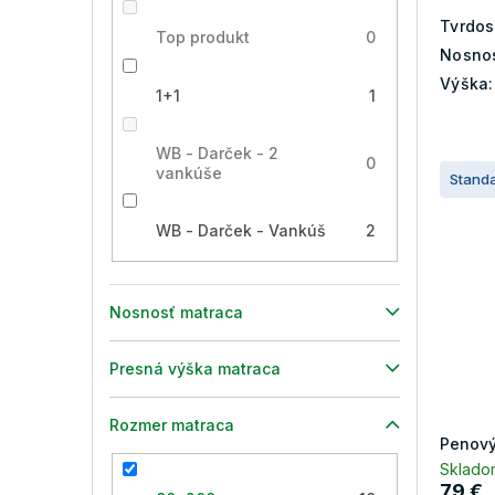
Tvrdos
Top produkt
0
Nosnos
Výška:
1+1
1
WB - Darček - 2
0
vankúše
Stand
WB - Darček - Vankúš
2
Nosnosť matraca
Presná výška matraca
Rozmer matraca
Penový
Sklado
79 €