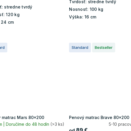
Tvrdosť:
stredne tvrdý
ť:
stredne tvrdý
Nosnosť:
100 kg
ť:
120 kg
Výška:
16 cm
24 cm
ard
Standard
Bestseller
 matrac Mars 80x200
Penový matrac Brave 80x200
m | Doručíme do 48 hodín
(>3 ks)
5-10 praco
89 €
od