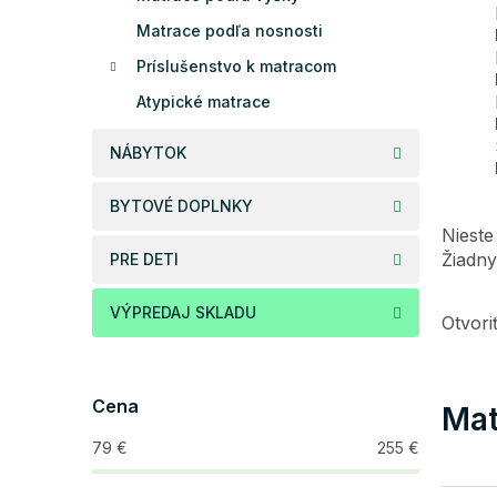
Matrace podľa nosnosti
Príslušenstvo k matracom
Atypické matrace
NÁBYTOK
BYTOVÉ DOPLNKY
Nieste
Žiadny
PRE DETI
VÝPREDAJ SKLADU
Otvor
Cena
Mat
79
€
255
€