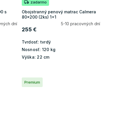
zadarmo
00 s
Obojstranný penový matrac Calmera
80x200 (2ks) 1+1
vných dní
5-10 pracovných dní
255 €
Tvrdosť:
tvrdý
Nosnosť:
120 kg
Výška:
22 cm
Premium