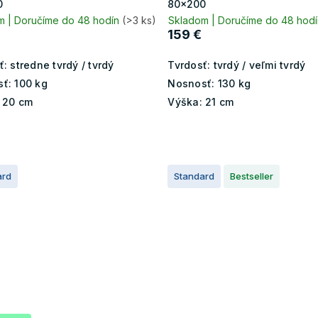
0
80x200
m | Doručíme do 48 hodín
(>3 ks)
Skladom | Doručíme do 48 hod
159 €
ť:
stredne tvrdý / tvrdý
Tvrdosť:
tvrdý / veľmi tvrdý
ť:
100 kg
Nosnosť:
130 kg
20 cm
Výška:
21 cm
ard
Standard
Bestseller