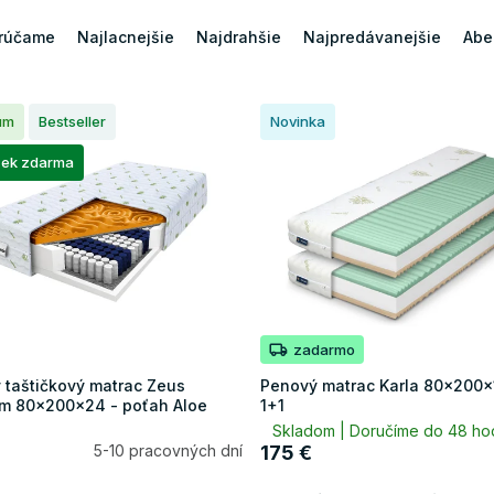
rúčame
Najlacnejšie
Najdrahšie
Najpredávanejšie
Abe
um
Bestseller
Novinka
ček zdarma
zadarmo
 taštičkový matrac Zeus
Penový matrac Karla 80x200x
m 80x200x24 - poťah Aloe
1+1
Skladom | Doručíme do 48 ho
5-10 pracovných dní
175 €