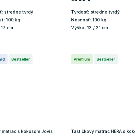
ť:
stredne tvrdý
Tvrdosť:
stredne tvrdý
ť:
100 kg
Nosnosť:
100 kg
17 cm
Výška:
13 / 21 cm
ard
Bestseller
Premium
Bestseller
 matrac s kokosom Jovis
Taštičkový matrac HERA s ko