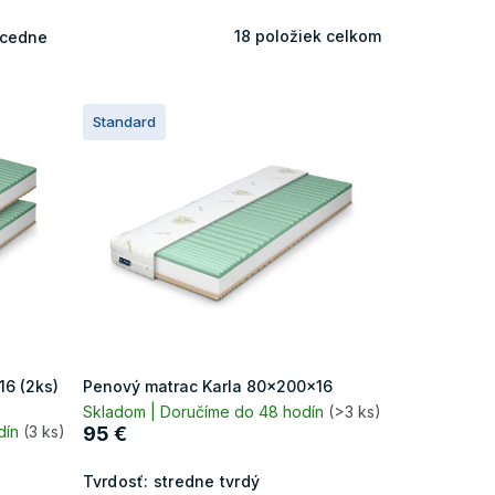
18
položiek celkom
cedne
Standard
16 (2ks)
Penový matrac Karla 80x200x16
Skladom | Doručíme do 48 hodín
(>3 ks)
dín
(3 ks)
95 €
Tvrdosť:
stredne tvrdý