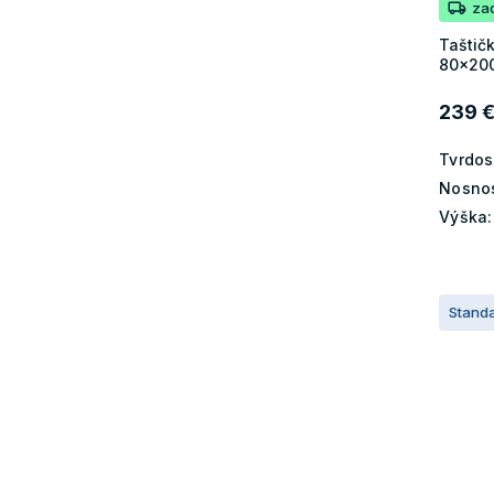
za
Taštič
80x200
239 
Tvrdos
Nosnos
Výška:
Stand