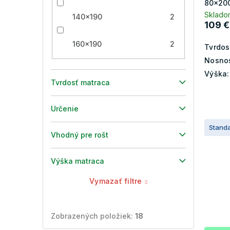
80x20
Sklado
140x190
2
109 €
160x190
2
Tvrdos
Nosnos
Výška:
Tvrdosť matraca
Určenie
Stand
Vhodný pre rošt
Výška matraca
Vymazať filtre
Zobrazených položiek:
18