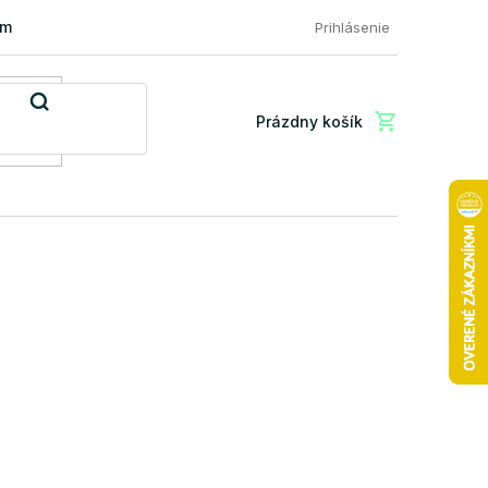
mácia a vrátenie tovaru
FAQ: Najčastejšie otázky zákazníkov
Prihlásenie
Prázdny košík
Nákupný
košík