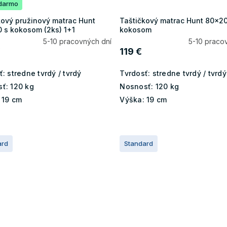
darmo
kový pružinový matrac Hunt
Taštičkový matrac Hunt 80x2
 s kokosom (2ks) 1+1
kokosom
5-10 pracovných dní
5-10 praco
€
119 €
ť:
stredne tvrdý / tvrdý
Tvrdosť:
stredne tvrdý / tvrdý
ť:
120 kg
Nosnosť:
120 kg
19 cm
Výška:
19 cm
ard
Standard