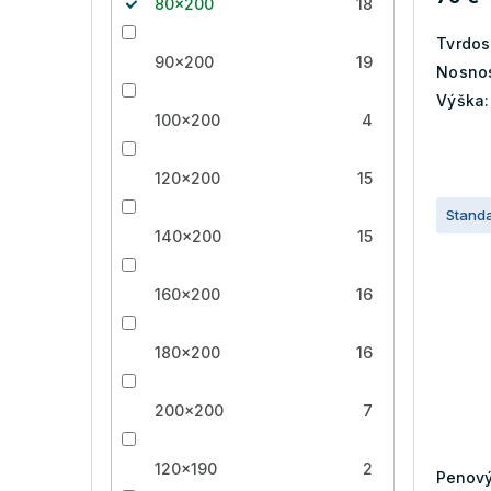
80x200
18
Tvrdos
90x200
19
Nosnos
Výška:
100x200
4
120x200
15
Stand
140x200
15
160x200
16
180x200
16
200x200
7
120x190
2
Penový