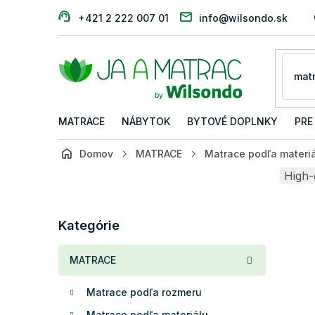
Prejsť
+421 2 222 007 01
info@wilsondo.sk
na
obsah
MATRACE
NÁBYTOK
BYTOVÉ DOPLNKY
PRE
Domov
MATRACE
Matrace podľa materi
B
High-
o
č
Preskočiť
n
Kategórie
kategórie
ý
p
MATRACE
a
n
Matrace podľa rozmeru
e
l
Matrace podľa materiálu