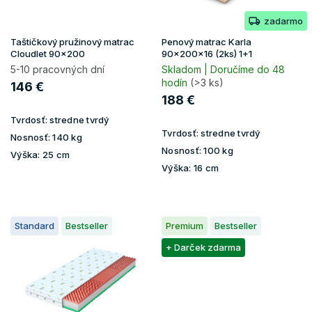
o
zadarmo
d
u
Taštičkový pružinový matrac
Penový matrac Karla
k
Cloudlet 90x200
90x200x16 (2ks) 1+1
t
5-10 pracovných dní
Skladom | Doručíme do 48
hodín
(>3 ks)
o
146 €
v
188 €
Tvrdosť:
stredne tvrdý
Tvrdosť:
stredne tvrdý
Nosnosť:
140 kg
Nosnosť:
100 kg
Výška:
25 cm
Výška:
16 cm
Standard
Bestseller
Premium
Bestseller
+ Darček zdarma