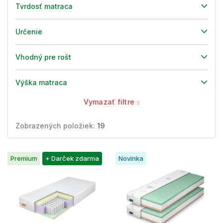
Tvrdosť matraca
Určenie
Vhodný pre rošt
Výška matraca
Vymazať filtre
Zobrazených položiek:
19
V
Premium
+ Darček zdarma
Novinka
ý
p
i
s
p
r