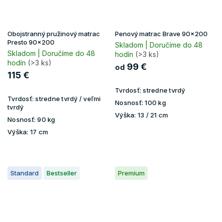
Obojstranný pružinový matrac
Penový matrac Brave 90x200
Presto 90x200
Skladom | Doručíme do 48
Skladom | Doručíme do 48
hodín
(>3 ks)
hodín
(>3 ks)
99 €
od
115 €
Tvrdosť:
stredne tvrdý
Tvrdosť:
stredne tvrdý / veľmi
Nosnosť:
100 kg
tvrdý
Výška:
13 / 21 cm
Nosnosť:
90 kg
Výška:
17 cm
Standard
Bestseller
Premium