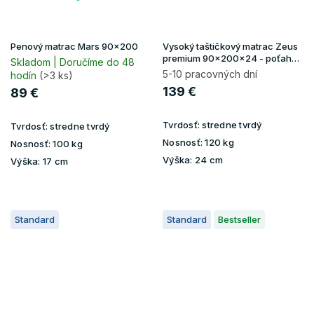
Penový matrac Mars 90x200
Vysoký taštičkový matrac Zeus
premium 90x200x24 - poťah
Skladom | Doručíme do 48
Aloe Vera
5-10 pracovných dní
hodín
(>3 ks)
139 €
89 €
Tvrdosť:
stredne tvrdý
Tvrdosť:
stredne tvrdý
Nosnosť:
120 kg
Nosnosť:
100 kg
Výška:
24 cm
Výška:
17 cm
Standard
Standard
Bestseller