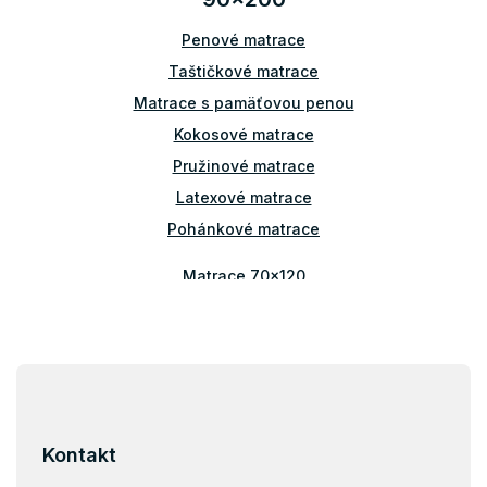
c
i
Penové matrace
e
p
Taštičkové matrace
r
v
Matrace s pamäťovou penou
k
Kokosové matrace
y
v
Pružinové matrace
ý
Latexové matrace
p
i
Pohánkové matrace
s
u
Matrace 70x120
Matrace 80x140
Matrace 70x160
Matrace 80x160
Z
á
Matrace 90x160
p
Matrace 80x180
ä
Kontakt
Matrace 90x180
t