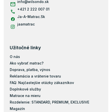
i
info
@
wilsondo.sk
Matrace 80x184
e
+421 2 222 007 01
Matrace 80x190
Ja-A-Matrac.Sk
Matrace 90x190
Matrace 200x80
jaamatrac
Matrace 200x90
Matrace 200x100
Matrace 200x120
Užitočné linky
Matrace 200x140
O nás
Matrace 200x160
Ako vybrať matrac?
Matrace 200x180
Doprava, platba, výnos
Matrace 200x200
Reklamácia a vrátenie tovaru
Matrace 120x184
FAQ: Najčastejšie otázky zákazníkov
Doplnkové služby
Taštičky
Matrace na mieru
Pamäťová pena
Rozdelenie: STANDARD, PREMIUM, EXCLUSIVE
Latex
Magazín
Kokos