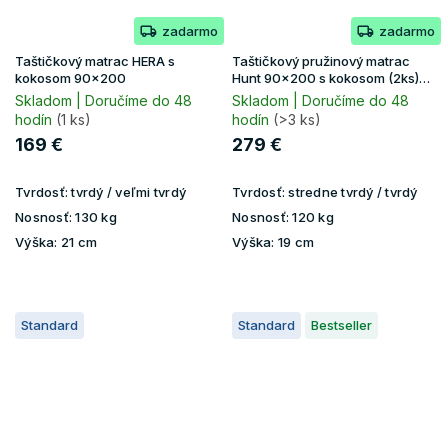
zadarmo
zadarmo
Taštičkový matrac HERA s
Taštičkový pružinový matrac
kokosom 90x200
Hunt 90x200 s kokosom (2ks)
1+1
Skladom | Doručíme do 48
Skladom | Doručíme do 48
hodín
(1 ks)
hodín
(>3 ks)
169 €
279 €
Tvrdosť:
tvrdý / veľmi tvrdý
Tvrdosť:
stredne tvrdý / tvrdý
Nosnosť:
130 kg
Nosnosť:
120 kg
Výška:
21 cm
Výška:
19 cm
Standard
Standard
Bestseller