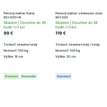
Penový matrac Karla
Penový matrac s kokosom Jovis
90x200x16
90x200
Skladom | Doručíme do 48
Skladom | Doručíme do 48
hodín
(>3 ks)
hodín
(>3 ks)
99 €
119 €
Tvrdosť:
stredne tvrdý
Tvrdosť:
stredne tvrdý / tvrdý
Nosnosť:
100 kg
Nosnosť:
100 kg
Výška:
16 cm
Výška:
20 cm
Premium
Bestseller
Standard