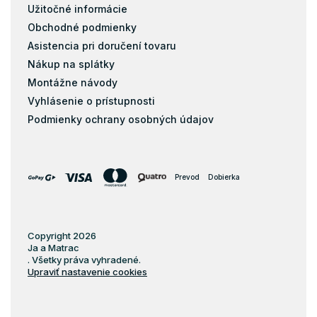
Užitočné informácie
Matrace s masážnou penou
Obchodné podmienky
Matrace zo studenej peny
Asistencia pri doručení tovaru
Pena
Nákup na splátky
Pohánkové matrace
Montážne návody
pohankove-matrace
Vyhlásenie o prístupnosti
Podmienky ochrany osobných údajov
Pružiny
Biopena
Filc
Prevod
Dobierka
Copyright 2026
Ja a Matrac
. Všetky práva vyhradené.
Upraviť nastavenie cookies