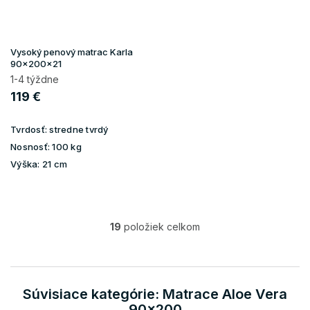
Vysoký penový matrac Karla
90x200x21
1-4 týždne
119 €
Tvrdosť:
stredne tvrdý
Nosnosť:
100 kg
Výška:
21 cm
19
položiek celkom
O
v
l
á
d
Súvisiace kategórie: Matrace Aloe Vera
a
90x200