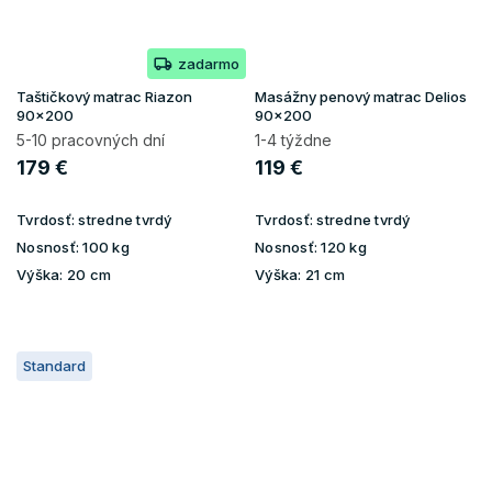
zadarmo
Taštičkový matrac Riazon
Masážny penový matrac Delios
90x200
90x200
5-10 pracovných dní
1-4 týždne
179 €
119 €
Tvrdosť:
stredne tvrdý
Tvrdosť:
stredne tvrdý
Nosnosť:
100 kg
Nosnosť:
120 kg
Výška:
20 cm
Výška:
21 cm
Standard