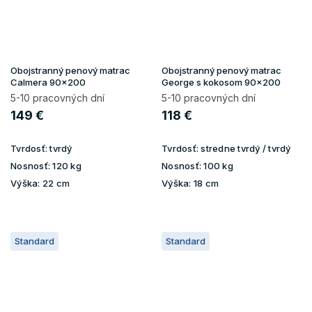
Obojstranný penový matrac
Obojstranný penový matrac
Calmera 90x200
George s kokosom 90x200
5-10 pracovných dní
5-10 pracovných dní
149 €
118 €
Tvrdosť:
tvrdý
Tvrdosť:
stredne tvrdý / tvrdý
Nosnosť:
120 kg
Nosnosť:
100 kg
Výška:
22 cm
Výška:
18 cm
Standard
Standard