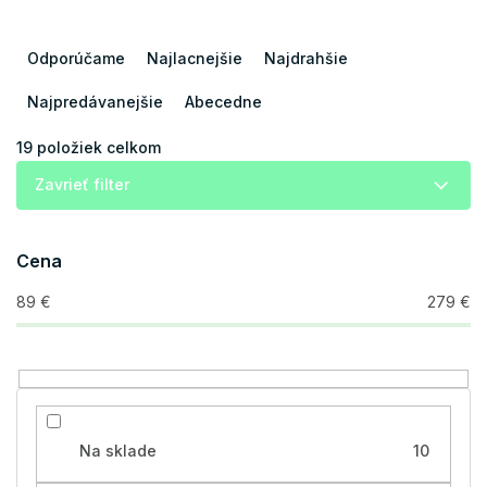
R
a
Odporúčame
Najlacnejšie
Najdrahšie
d
e
Najpredávanejšie
Abecedne
n
i
19
položiek celkom
e
Zavrieť filter
p
r
o
Cena
d
u
89
€
279
€
k
t
o
v
Na sklade
10