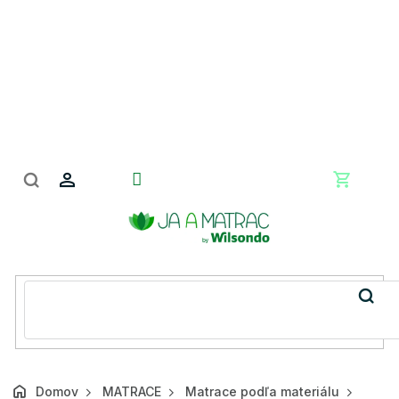
Prejsť
na
obsah
Nákupn
košík
Domov
MATRACE
Matrace podľa materiálu