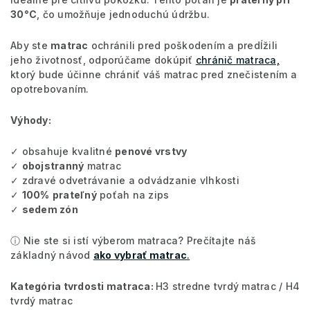
30°C
, čo umožňuje jednoduchú údržbu.
Aby ste
matrac
ochránili pred poškodením a predĺžili
jeho životnosť, odporúčame dokúpiť
chránič matraca,
ktorý bude účinne chrániť váš matrac pred znečistením a
opotrebovaním.
Výhody:
✓ obsahuje kvalitné
penové vrstvy
✓
obojstranný
matrac
✓ zdravé odvetrávanie a odvádzanie vlhkosti
✓
100%
prateľný
poťah na zips
✓
sedem zón
ⓘ Nie ste si istí výberom matraca? Prečítajte náš
základný návod
ako vybrať matrac
.
Kategória tvrdosti matraca:
H3 stredne tvrdý matrac / H4
tvrdý matrac