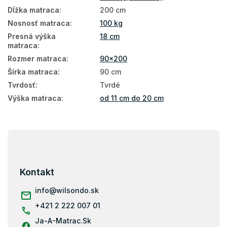
Obojstranné matrace
Dĺžka matraca
:
200 cm
Nosnosť matraca
:
100 kg
Matrace na polohovateľný rošt
Presná výška
18 cm
Matrace podľa tvrdosti
matraca
:
Rozmer matraca
:
90x200
Tvrdé matrace
Šírka matraca
:
90 cm
Zdravotné matrace
Tvrdosť
:
Tvrdé
Veľké matrace
Výška matraca
:
od 11 cm do 20 cm
Antialergické matrace
Antibakteriálne matrace
Z
á
Penové matrace 90x200
p
ä
Kontakt
Kokosové matrace 90x200
t
i
info
@
wilsondo.sk
Ortopedické matrace 90x200
e
+421 2 222 007 01
Matrace Aloe Vera 90x200
Ja-A-Matrac.Sk