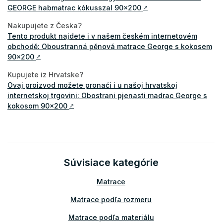
GEORGE habmatrac kókusszal 90x200
↗
Nakupujete z Česka?
Tento produkt najdete i v našem českém internetovém
obchodě: Oboustranná pěnová matrace George s kokosem
90x200
↗
Kupujete iz Hrvatske?
Ovaj proizvod možete pronaći i u našoj hrvatskoj
internetskoj trgovini: Obostrani pjenasti madrac George s
kokosom 90x200
↗
Súvisiace kategórie
Matrace
Matrace podľa rozmeru
Matrace podľa materiálu