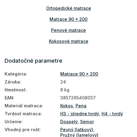
Ortopedické matrace
Matrace 90 x 200
Penové matrace
Kokosové matrace
Matrace podľa výšky
Dodatočné parametre
Matrace podľa nosnosti
Kategória
:
Matrace 90 x 200
Tenké matrace
Záruka
:
24
Matrace Aloe Vera
Hmotnosť
:
8 kg
Matrace HR pena
EAN
:
3857265408037
Materiál matraca
:
Kokos
,
Pena
Prístelkové matrace
Tvrdosť matraca
:
H3 - stredne tvrdý
,
H4 - tvrdý
Prírodné matrace
Určenie
:
Dospelý
,
Senior
Podlahové matrace
Vhodný pre rošt
:
Pevný (latkový)
,
Pružný (lamelový)