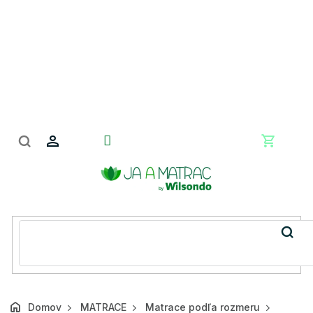
Prejsť
na
obsah
Nákupn
košík
Domov
MATRACE
Matrace podľa rozmeru