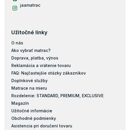
Matrace tvrdosť H3
jaamatrac
Matrace tvrdosť H4
Tvrdé matrace 90x200
Zdravotné matrace 90x200
Užitočné linky
Tenké matrace 90x200
O nás
Ako vybrať matrac?
Matrace podľa nosnosti - 100 kg
Doprava, platba, výnos
Matrace 200x90
Reklamácia a vrátenie tovaru
FAQ: Najčastejšie otázky zákazníkov
Kokos
Doplnkové služby
Pena
Matrace na mieru
Rozdelenie: STANDARD, PREMIUM, EXCLUSIVE
Magazín
Užitočné informácie
Obchodné podmienky
Asistencia pri doručení tovaru