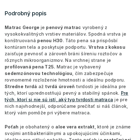
Podrobný popis
Matrac George
je
penový
matrac
vyrobený z
vysokokvalitných vrstiev materiálov. Spodná vrstva je
konštruovaná
penou
H30
. Táto pena sa prispôsbí
kontúram tela a poskytuje podportu.
Vrstva z kokosu
zaisťuje pevnosť a zároveň bráni šíreniu roztočov a
rôznych mikroorganizmov. Na vrchnej strane je
profilovaná pena T25.
Matrac je vybavený
sedemzónovou
technológiou
, čím zabezpečuje
rovnomerné rozloženie hmotnosti a ideálnu podporu.
Stredne
tvrdá
až
tvrdá
úroveň
tvrdosti je ideálna pre
tých, ktorí uprednostňujú pevný a stabilný spánok.
Pre
tých, ktorí si nie sú istí, aký typ tvrdosti matraca
je pre
nich najvhodnejší, odporúčame prečítať si náš článok,
ktorý vám pomôže pri výbere matraca.
Poťah
je obohatený o
aloe vera extrakt
, ktoré je známe
svojimi antibakteriálnymi a upokojujúcimi účinkami,
ideálne pre citlivú pokožku. Tento poťah je
prateľný pri