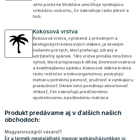
Jeho porézna štruktúra umožňuje vynikajúcu
cirkuláciu vzduchu, čo zabraňuje rastu plesní a
húb.
Kokosová vrstva
Kokosová vrstva, vyrobená z prírodných a
ekologických kokosových vlákien, je skvelým
riešením pre tých, ktorí preferujú zdravý a
udržateľný spánok. Táto vrstva prináša množstvo
výhod, ktoré prispievajú k dlhšej životnosti matraca
a kvalitnejšiemu spánku. Kokosové vlákna bránia
rastu roztočov a mikroorganizmov, poskytujú
matracu potrebnú pevnosť, pružnosť a vynikajúcu
priedušnosť. Okrem toho pomáhajú absorbovať
vlhkosť, čím zabraňujú predčasnému
opotrebovaniu a poškodeniu matraca.
Produkt predávame aj v ďalších našich
obchodoch:
Magyarországról vásárol?
Ez a termék megtalálható magyar webáruházunkban is: