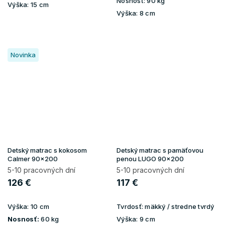
Nosnosť:
90 kg
Výška:
15 cm
Výška:
8 cm
Novinka
Detský matrac s kokosom
Detský matrac s pamäťovou
Calmer 90x200
penou LUGO 90x200
5-10 pracovných dní
5-10 pracovných dní
126 €
117 €
Výška:
10 cm
Tvrdosť:
mäkký / stredne tvrdý
Nosnosť:
60 kg
Výška:
9 cm