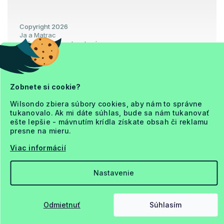
Copyright 2026
Ja a Matrac
. Všetky práva vyhradené.
Upraviť nastavenie cookies
Zobnete si cookie?
Wilsondo zbiera súbory cookies, aby nám to správne
Vytvoril Shoptet Premium
tukanovalo. Ak mi dáte súhlas, bude sa nám tukanovať
ešte lepšie - mávnutím krídla získate obsah či reklamu
presne na mieru.
Viac informácií
Nastavenie
Odmietnuť
Súhlasím