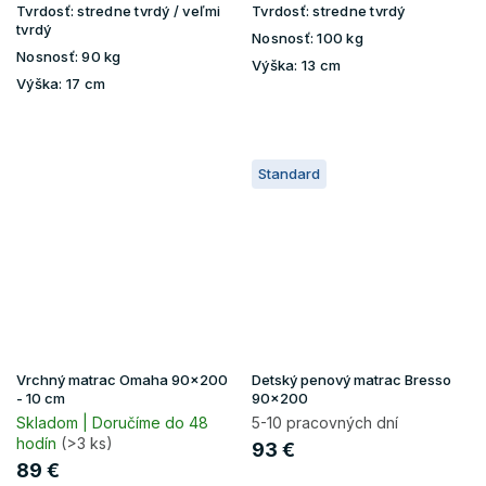
Tvrdosť:
stredne tvrdý / veľmi
Tvrdosť:
stredne tvrdý
tvrdý
Nosnosť:
100 kg
Nosnosť:
90 kg
Výška:
13 cm
Výška:
17 cm
Standard
Vrchný matrac Omaha 90x200
Detský penový matrac Bresso
- 10 cm
90x200
Skladom | Doručíme do 48
5-10 pracovných dní
hodín
(>3 ks)
93 €
89 €