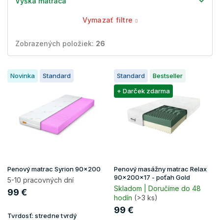
Výška matraca
Vymazať filtre
Zobrazených položiek:
26
V
Novinka
Standard
Standard
Bestseller
ý
p
+ Darček zdarma
i
s
p
r
o
d
u
Penový matrac Syrion 90x200
Penový masážny matrac Relax
k
90x200x17 - poťah Gold
5-10 pracovných dní
t
Skladom | Doručíme do 48
99 €
hodín
(>3 ks)
o
v
99 €
Tvrdosť:
stredne tvrdý