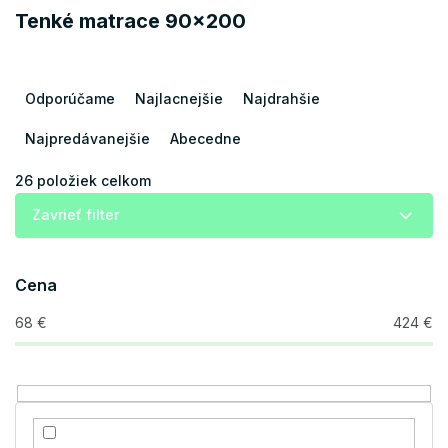
Tenké matrace 90x200
R
a
Odporúčame
Najlacnejšie
Najdrahšie
d
e
Najpredávanejšie
Abecedne
n
i
26
položiek celkom
e
Zavrieť filter
p
r
o
Cena
d
u
68
€
424
€
k
t
o
v