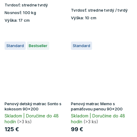
Tvrdosť:
stredne tvrdý
Tvrdosť:
stredne tvrdý / tvrdý
Nosnosť:
100 kg
Výška:
10 cm
Výška:
17 cm
Standard
Bestseller
Standard
Penový detský matrac Sonto s
Penový matrac Memo s
kokosom 90x200
pamäťovou penou 90x200
Skladom | Doručíme do 48
Skladom | Doručíme do 48
hodín
(>3 ks)
hodín
(>3 ks)
125 €
99 €