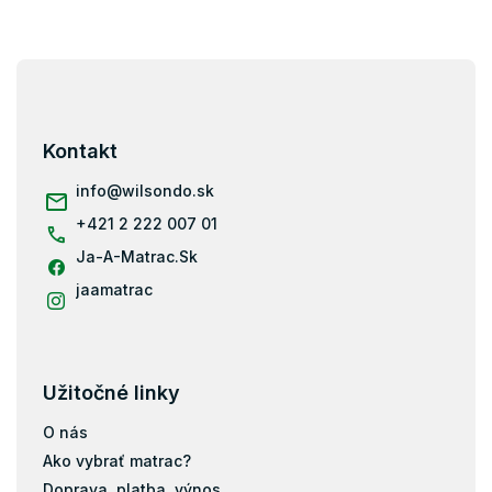
Z
á
p
ä
Kontakt
t
i
info
@
wilsondo.sk
e
+421 2 222 007 01
Ja-A-Matrac.Sk
jaamatrac
Užitočné linky
O nás
Ako vybrať matrac?
Doprava, platba, výnos