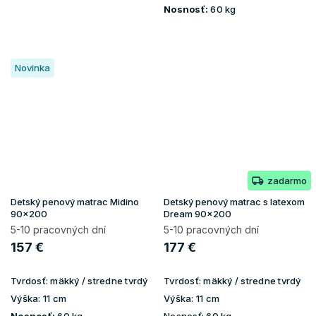
Nosnosť:
60 kg
Novinka
zadarmo
Detský penový matrac Midino
Detský penový matrac s latexom
90x200
Dream 90x200
5-10 pracovných dní
5-10 pracovných dní
157 €
177 €
Tvrdosť:
mäkký / stredne tvrdý
Tvrdosť:
mäkký / stredne tvrdý
Výška:
11 cm
Výška:
11 cm
Nosnosť:
60 kg
Nosnosť:
60 kg