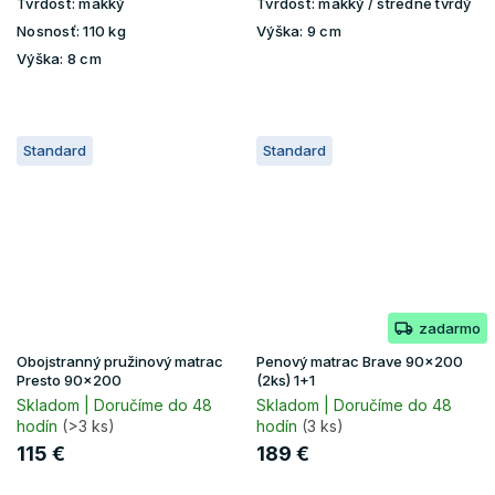
Tvrdosť:
mäkký
Tvrdosť:
mäkký / stredne tvrdý
Nosnosť:
110 kg
Výška:
9 cm
Výška:
8 cm
Standard
Standard
zadarmo
Obojstranný pružinový matrac
Penový matrac Brave 90x200
Presto 90x200
(2ks) 1+1
Skladom | Doručíme do 48
Skladom | Doručíme do 48
hodín
(>3 ks)
hodín
(3 ks)
115 €
189 €