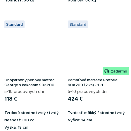
Standard
Standard
zadarmo
Obojstranný penový matrac
Pamäťové matrace Pretoria
George s kokosom 90x200
90x200 (2 ks) - 1+1
5-10 pracovných dní
5-10 pracovných dní
118 €
424 €
Tvrdosť:
stredne tvrdý / tvrdý
Tvrdosť:
mäkký / stredne tvrdý
Nosnosť:
100 kg
Výška:
14 cm
Výška:
18 cm