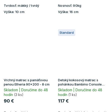
Tvrdosť:
mäkký / tvrdý
Nosnosť:
90kg
Výška:
10 cm
Výška:
16 cm
Standard
Vrchný matrac s pamäťovou
Detský kokosový matrac s
penou Etheria 90x200 - 8 cm
pohánkou Bambino Console
90x200 - premium Jersey
Skladom | Doručíme do 48
Skladom | Doručíme do 48
hodín
(3 ks)
hodín
(1 ks)
90 €
117 €