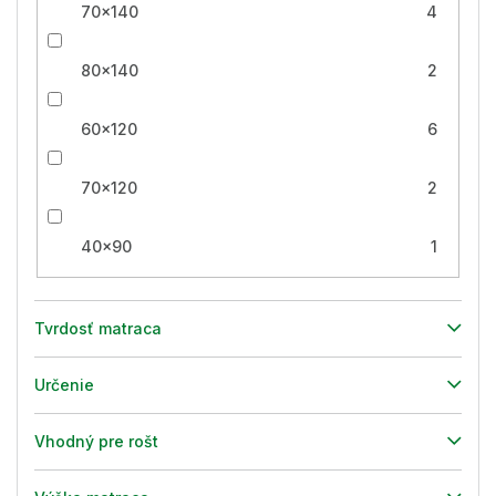
70x140
4
80x140
2
60x120
6
70x120
2
40x90
1
Tvrdosť matraca
Určenie
Vhodný pre rošt