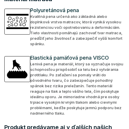
Polyuretánová pena
Kvalitná pena určená ako základná alebo
doplnková vrstva matracov, ktorá vyniká vysokou
rezistenciou voči opotrebovaniu a deformáciám.
Tieto vlastnosti pomáhajú zachovať tvar matraca,
predĺžiť jeho životnosť a zabezpečiť vyšší komfort
spánku.
Elastická pamäťová pena VISCO
Lenivá pena je materiál, ktorý sa vyznačuje svojou
schopnosťou prispôsobiť sa telu bez vytvárania
protitlaku. Po zaťažení sa pomaly vráti do
pôvodného tvaru, čo zabezpečuje pohodlný
spánok bez rizika preležanín. Tento materiál
reaguje na tlak a teplo vášho tela, čím poskytuje
ideálnu oporu. Je mimoriadne vhodná pre osoby
trpiace vysokým krvným tlakom alebo cievnymi
problémami, keďže poskytuje jemnú podporu bez
nadmerného tlaku.
Produkt predávame aj v ďalších našich