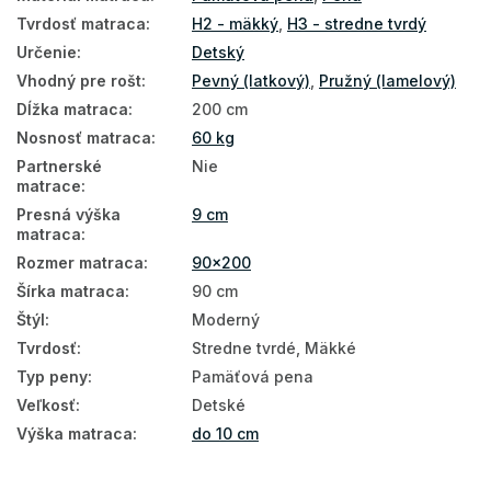
Tvrdosť matraca
:
H2 - mäkký
,
H3 - stredne tvrdý
Matrace tvrdosť H3
Určenie
:
Detský
Matrace tvrdosť H2
Vhodný pre rošt
:
Pevný (latkový)
,
Pružný (lamelový)
Mäkké matrace 90x200
Dĺžka matraca
:
200 cm
Nosnosť matraca
:
60 kg
Tenké matrace 90x200
Partnerské
Nie
matrace
:
Presná výška
9 cm
matraca
:
Rozmer matraca
:
90x200
Šírka matraca
:
90 cm
Štýl
:
Moderný
Tvrdosť
:
Stredne tvrdé, Mäkké
Typ peny
:
Pamäťová pena
Veľkosť
:
Detské
Výška matraca
:
do 10 cm