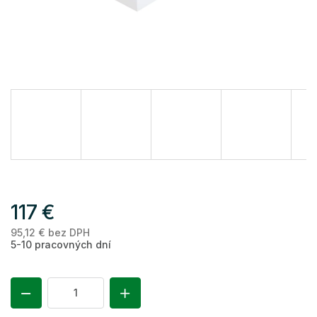
117 €
95,12 € bez DPH
Je
5-10 pracovných dní
ce