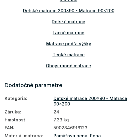
Detské matrace 200x90 - Matrace 90x200
Detské matrace
Lacné matrace
Matrace podľa výšky
Tenké matrace
Obojstranné matrace
Matrace podľa tvrdosti
Dodatočné parametre
Mäkké matrace
Kategória
:
Detské matrace 200x90 - Matrace
Detské matrace podľa rozmeru
90x200
Detské matrace podľa materiálu
Záruka
:
24
Hmotnosť
:
7.33 kg
Detské nezónované matrace
EAN
:
5902846916123
90x200
Materiál matraca
:
Pamäťová pena
,
Pena