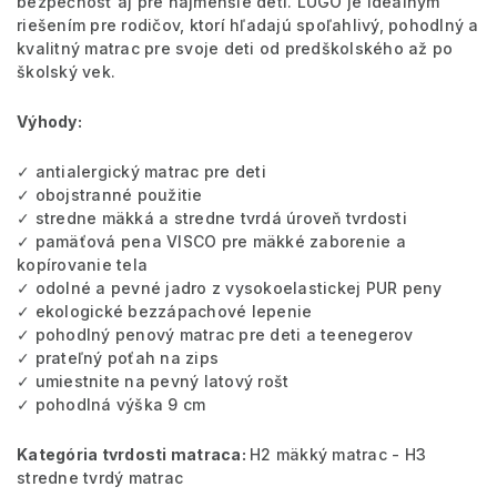
bezpečnosť aj pre najmenšie deti. LUGO je ideálnym
riešením pre rodičov, ktorí hľadajú spoľahlivý, pohodlný a
kvalitný matrac pre svoje deti od predškolského až po
školský vek.
Výhody:
✓ antialergický matrac pre deti
✓ obojstranné použitie
✓ stredne mäkká a stredne tvrdá úroveň tvrdosti
✓ pamäťová pena VISCO pre mäkké zaborenie a
kopírovanie tela
✓ odolné a pevné jadro z vysokoelastickej PUR peny
✓ ekologické bezzápachové lepenie
✓ pohodlný penový matrac pre deti a teenegerov
✓ prateľný poťah na zips
✓ umiestnite na pevný latový rošt
✓ pohodlná výška 9 cm
Kategória tvrdosti matraca:
H2 mäkký matrac - H3
stredne tvrdý matrac