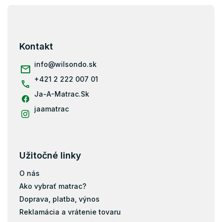
Z
á
p
ä
Kontakt
t
i
info
@
wilsondo.sk
e
+421 2 222 007 01
Ja-A-Matrac.Sk
jaamatrac
Užitočné linky
O nás
Ako vybrať matrac?
Doprava, platba, výnos
Reklamácia a vrátenie tovaru