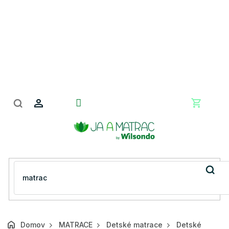
Prejsť
na
obsah
Nákupn
košík
Domov
MATRACE
Detské matrace
Detské