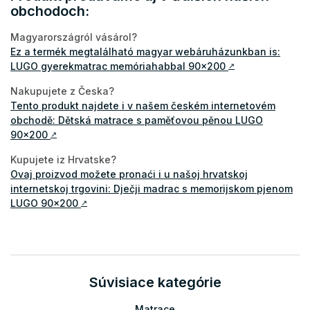
obchodoch:
Magyarországról vásárol?
Ez a termék megtalálható magyar webáruházunkban is:
LUGO gyerekmatrac memóriahabbal 90x200
↗
Nakupujete z Česka?
Tento produkt najdete i v našem českém internetovém
obchodě: Dětská matrace s paměťovou pěnou LUGO
90x200
↗
Kupujete iz Hrvatske?
Ovaj proizvod možete pronaći i u našoj hrvatskoj
internetskoj trgovini: Dječji madrac s memorijskom pjenom
LUGO 90x200
↗
Súvisiace kategórie
Matrace