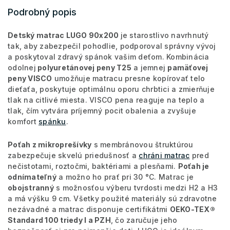
Podrobný popis
Detský matrac LUGO 90x200
je starostlivo navrhnutý
tak, aby zabezpečil pohodlie, podporoval správny vývoj
a poskytoval zdravý spánok vašim deťom. Kombinácia
odolnej
polyuretánovej peny T25
a jemnej
pamäťovej
peny VISCO
umožňuje matracu presne kopírovať telo
dieťaťa, poskytuje optimálnu oporu chrbtici a zmierňuje
tlak na citlivé miesta. VISCO pena reaguje na teplo a
tlak, čím vytvára príjemný pocit obalenia a zvyšuje
komfort
spánku
.
Poťah z mikroprešívky
s membránovou štruktúrou
zabezpečuje skvelú priedušnosť a
chráni matrac
pred
nečistotami, roztočmi, baktériami a plesňami.
Poťah je
odnímateľný
a možno ho prať pri 30 °C. Matrac je
obojstranný
s možnosťou výberu tvrdosti medzi H2 a H3
a má výšku 9 cm. Všetky použité materiály sú zdravotne
nezávadné a matrac disponuje certifikátmi
OEKO-TEX®
Standard 100 triedy I a PZH
, čo zaručuje jeho