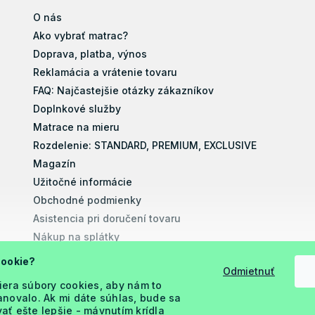
O nás
Ako vybrať matrac?
Doprava, platba, výnos
Reklamácia a vrátenie tovaru
FAQ: Najčastejšie otázky zákazníkov
Doplnkové služby
Matrace na mieru
Rozdelenie: STANDARD, PREMIUM, EXCLUSIVE
Magazín
Užitočné informácie
Obchodné podmienky
Asistencia pri doručení tovaru
Nákup na splátky
Montážne návody
cookie?
Odmietnuť
Vyhlásenie o prístupnosti
iera súbory cookies, aby nám to
Podmienky ochrany osobných údajov
novalo. Ak mi dáte súhlas, bude sa
ť ešte lepšie - mávnutím krídla