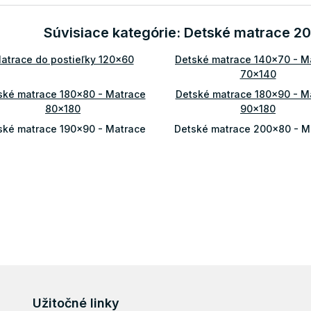
á
d
Súvisiace kategórie: Detské matrace 
a
c
atrace do postieľky 120x60
Detské matrace 140x70 - M
i
e
70x140
p
ské matrace 180x80 - Matrace
Detské matrace 180x90 - M
r
80x180
90x180
v
k
ské matrace 190x90 - Matrace
Detské matrace 200x80 - M
y
90x190
80x200
v
ké matrace 200x100 - Matrace
Detské matrace 200x120 - 
ý
100x200
120x200
p
i
s
u
Užitočné linky