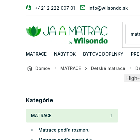
Prejsť
+421 2 222 007 01
info@wilsondo.sk
na
obsah
MATRACE
NÁBYTOK
BYTOVÉ DOPLNKY
PRE
Domov
MATRACE
Detské matrace
D
B
High-
o
č
Preskočiť
n
Kategórie
kategórie
ý
p
MATRACE
a
n
Matrace podľa rozmeru
e
l
Matrace podľa materiálu