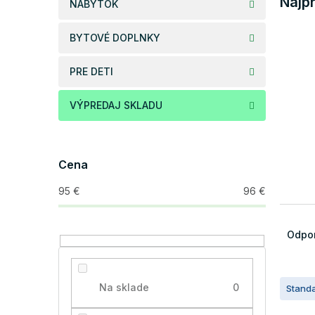
Najp
NÁBYTOK
BYTOVÉ DOPLNKY
PRE DETI
VÝPREDAJ SKLADU
Cena
95
€
96
€
R
a
Odpo
d
e
V
n
Na sklade
0
Stand
ý
i
p
e