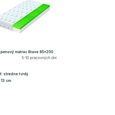
 penový matrac Brave 85x200
5-10 pracovných dní
ť:
stredne tvrdý
13 cm
O
v
l