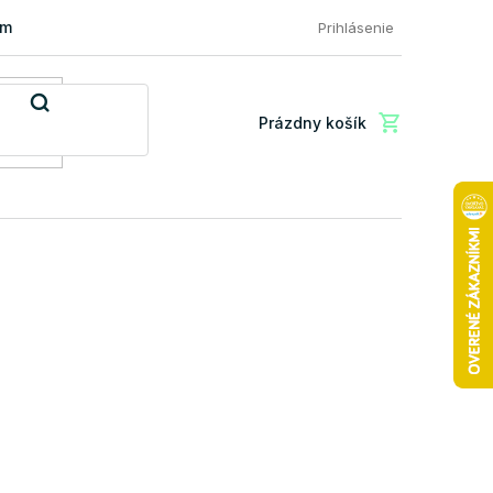
mácia a vrátenie tovaru
FAQ: Najčastejšie otázky zákazníkov
Prihlásenie
Prázdny košík
Nákupný
košík