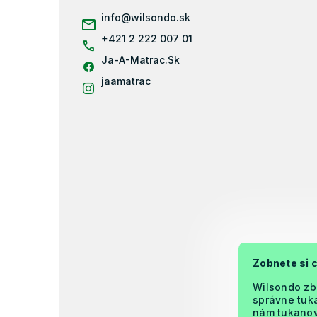
ä
info
@
wilsondo.sk
t
i
+421 2 222 007 01
e
Ja-A-Matrac.Sk
jaamatrac
Zobnete si 
Wilsondo zb
správne tuka
nám tukanova