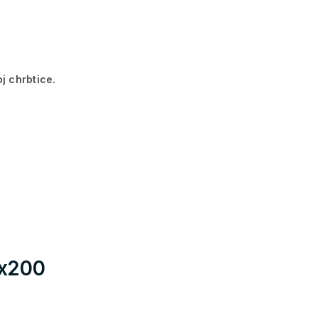
j chrbtice.
5x200