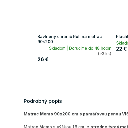
Bavlnený chránič Róll na matrac
Plach
90x200
Sklad
Skladom | Doručíme do 48 hodín
22 €
(>3 ks)
26 €
Podrobný popis
Matrac Memo 90x200 cm s pamäťovou penou VIS
Matrac Memo s výškou 16 cm je
stredne tvrdý ma