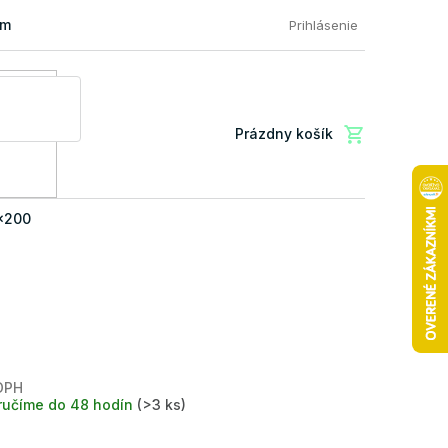
mácia a vrátenie tovaru
FAQ: Najčastejšie otázky zákazníkov
Prihlásenie
Prázdny košík
Nákupný
košík
x200
DPH
Jednotková
ručíme do 48 hodín
(>3 ks)
cena: