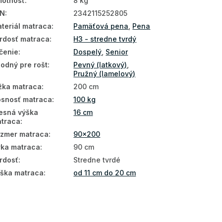
otnosť
:
8 kg
AN
:
2342115252805
teriál matraca
:
Pamäťová pena
,
Pena
rdosť matraca
:
H3 - stredne tvrdý
čenie
:
Dospelý
,
Senior
odný pre rošt
:
Pevný (latkový)
,
Pružný (lamelový)
žka matraca
:
200 cm
snosť matraca
:
100 kg
esná výška
16 cm
traca
:
zmer matraca
:
90x200
rka matraca
:
90 cm
rdosť
:
Stredne tvrdé
ška matraca
:
od 11 cm do 20 cm