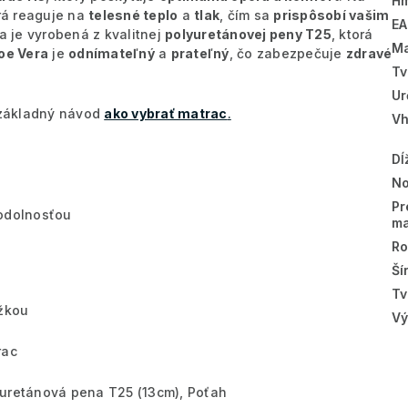
Hm
orá reaguje na
telesné teplo
a
tlak
, čím sa
prispôsobí vašim
E
a je vyrobená z kvalitnej
polyuretánovej peny T25
, ktorá
Ma
oe Vera
je
odnímateľný
a
prateľný
, čo zabezpečuje
zdravé
Tv
Ur
š základný návod
ako vybrať matrac
.
Vh
Dĺ
No
Pr
 odolnosťou
ma
Ro
Ší
Tv
ožkou
Vý
rac
uretánová pena T25 (13cm), Poťah