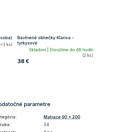
osoba)
Bavlnené obliečky Klarisa -
tyrkysové
(>3 ks)
Skladom | Doručíme do 48 hodín
(2 ks)
38 €
odatočné parametre
tegória
:
Matrace 90 x 200
ruka
:
24