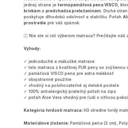
jednej strane je
termopamäťová pena VISCO
, kt
krivkám
a
predchádza preležaninám
. Druhá stran
poskytuje dlhodobú odolnosť a stabilitu. Poťah
Al
prostredie
pre váš spánok.
ⓘ Nie ste si istí výberom matraca? Prečítajte ná
Výhody:
✓ jednoduché a mäkučké matrace
✓ telo matraca z kvalitnej PUR peny so zvýšenou
✓ pamäťová VISCO pena pre extra mäkkosť
✓ obojstranné použitie
✓ vhodný na polohovateľné aj detské postele
✓ 100% antialergický prateľný poťah na zips
✓ poťah Aloe Vera vhodný pre ľudí s citlivou pok
Kategória tvrdosti matraca:
H3 stredne tvrdý mat
Materiálové zloženie:
Pamäťová pena (3 cm), Poly