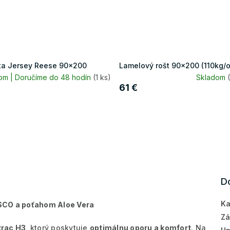
ta Jersey Reese 90x200
Lamelový rošt 90x200 (110kg/
om | Doručíme do 48 hodín
(1 ks)
Skladom
61 €
D
Ka
CO a poťahom Aloe Vera
Zá
trac H3
, ktorý poskytuje
optimálnu oporu a komfort
. Na