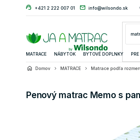
Prejsť
+421 2 222 007 01
info@wilsondo.sk
na
obsah
MATRACE
NÁBYTOK
BYTOVÉ DOPLNKY
PRE
Domov
MATRACE
Matrace podľa rozmer
Penový matrac Memo s pa