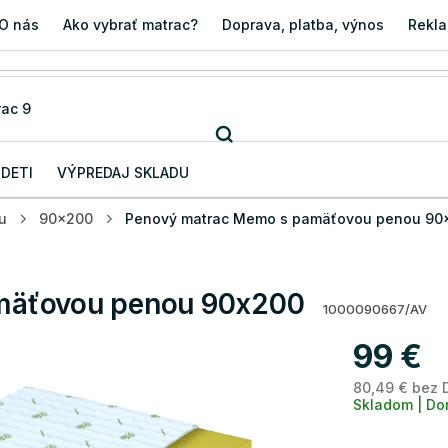
O nás
Ako vybrať matrac?
Doprava, platba, výnos
Rekla
 DETI
VÝPREDAJ SKLADU
u
90x200
Penový matrac Memo s pamäťovou penou 90
mäťovou penou 90x200
1000090667/AV
99 €
80,49 € bez 
Skladom | Do