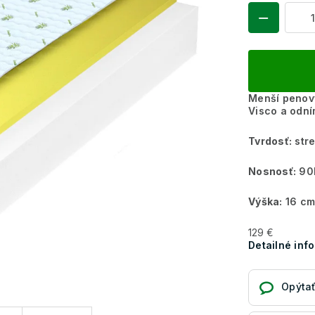
Menší penov
Visco a odn
Tvrdosť:
stre
Nosnosť:
90
Výška:
16 cm
129 €
Detailné inf
Opýtať