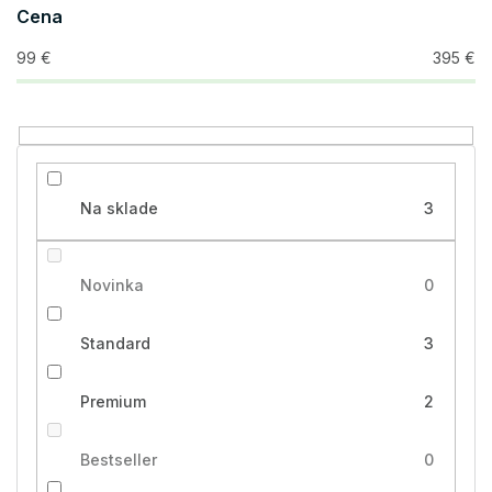
o
Cena
d
u
99
€
395
€
k
t
o
v
Na sklade
3
Novinka
0
Standard
3
Premium
2
Bestseller
0