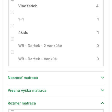
Viac farieb
4
1+1
1
4kids
1
WB - Darček - 2 vankúše
0
WB - Darček - Vankúš
0
Nosnosť matraca
Presná výška matraca
Rozmer matraca