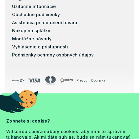
Kokos
Užitočné informácie
Matrace s masážnou penou
Obchodné podmienky
Matrace zo studenej peny
Asistencia pri doručení tovaru
Pena
Nákup na splátky
Pohánkové matrace
Montážne návody
pohankove-matrace
Vyhlásenie o prístupnosti
Podmienky ochrany osobných údajov
Pružiny
Biopena
Filc
Prevod
Dobierka
Matrace s pamäťovou penou 80x140
Matrace s pamäťovou penou 70x160
Matrace s pamäťovou penou 80x160
Copyright 2026
Ja a Matrac
Matrace s pamäťovou penou 90x160
. Všetky práva vyhradené.
Zobnete si cookie?
Upraviť nastavenie cookies
Matrace s pamäťovou penou 90x180
Wilsondo zbiera súbory cookies, aby nám to správne
Matrace s pamäťovou penou 80x184
tukanovalo. Ak mi dáte súhlas, bude sa nám tukanovať