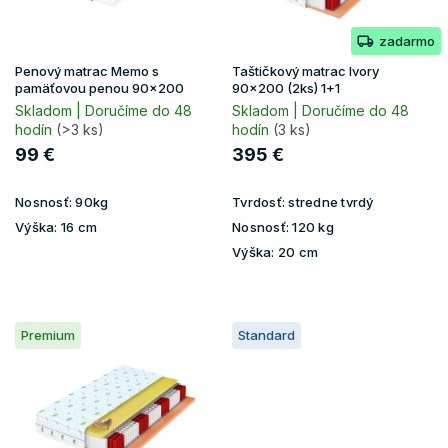
r
o
zadarmo
d
u
Penový matrac Memo s
Taštičkový matrac Ivory
k
pamäťovou penou 90x200
90x200 (2ks) 1+1
t
Skladom | Doručíme do 48
Skladom | Doručíme do 48
hodín
(>3 ks)
hodín
(3 ks)
o
v
99 €
395 €
Nosnosť:
90kg
Tvrdosť:
stredne tvrdý
Výška:
16 cm
Nosnosť:
120 kg
Výška:
20 cm
Premium
Standard