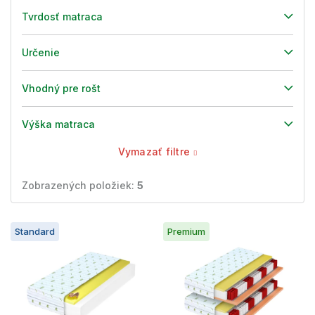
Tvrdosť matraca
Určenie
Vhodný pre rošt
Výška matraca
Vymazať filtre
Zobrazených položiek:
5
V
Standard
Premium
ý
p
i
s
p