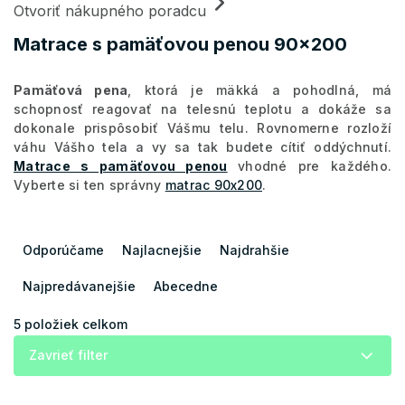
Otvoriť nákupného poradcu
Matrace s pamäťovou penou 90x200
Pamäťová pena
, ktorá je mäkká a pohodlná, má
schopnosť reagovať na telesnú teplotu a dokáže sa
dokonale prispôsobiť Vášmu telu. Rovnomerne rozloží
váhu Vášho tela a vy sa tak budete cítiť oddýchnutí.
Matrace s pamäťovou penou
vhodné pre každého.
Vyberte si ten správny
matrac 90x200
.
R
a
Odporúčame
Najlacnejšie
Najdrahšie
d
e
Najpredávanejšie
Abecedne
n
i
5
položiek celkom
e
Zavrieť filter
p
r