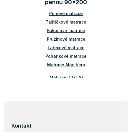
penou 90x200
c
i
Penové matrace
e
p
Taštičkové matrace
r
v
Kokosové matrace
k
Pružinové matrace
y
v
Latexové matrace
ý
Pohánkové matrace
p
i
Matrace Aloe Vera
s
u
Matrace 70x120
Matrace 80x140
Matrace 70x160
Matrace 80x160
Z
á
Matrace 90x160
p
Matrace 80x180
ä
Kontakt
Matrace 90x180
t