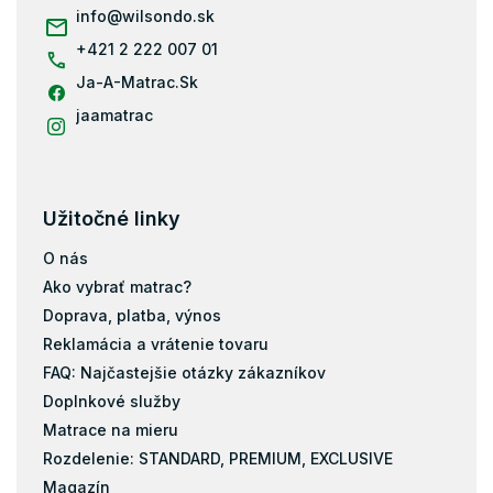
i
info
@
wilsondo.sk
Matrace 80x184
e
+421 2 222 007 01
Matrace 80x190
Ja-A-Matrac.Sk
Matrace 90x190
Matrace 200x80
jaamatrac
Matrace 200x90
Matrace 200x100
Matrace 200x120
Užitočné linky
Matrace 200x140
O nás
Matrace 200x160
Ako vybrať matrac?
Matrace 200x180
Doprava, platba, výnos
Matrace 200x200
Reklamácia a vrátenie tovaru
Matrace 120x184
FAQ: Najčastejšie otázky zákazníkov
Doplnkové služby
Taštičky
Matrace na mieru
Pamäťová pena
Rozdelenie: STANDARD, PREMIUM, EXCLUSIVE
Latex
Magazín