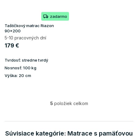
zadarmo
Taštičkový matrac Riazon
90x200
5-10 pracovných dní
179 €
Tvrdosť:
stredne tvrdý
Nosnosť:
100 kg
Výška:
20 cm
5
položiek celkom
O
v
l
á
d
Súvisiace kategórie: Matrace s pamäťovou
a