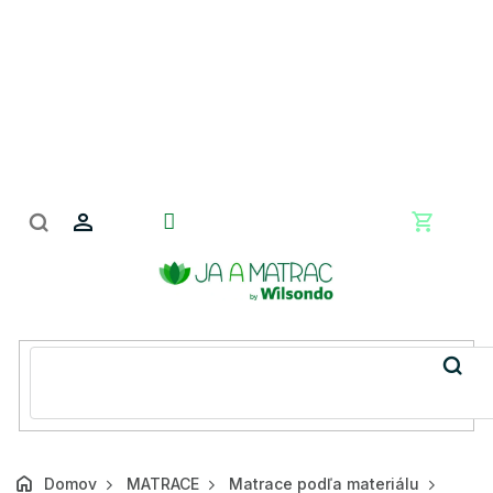
Prejsť
na
obsah
Nákupn
košík
Domov
MATRACE
Matrace podľa materiálu