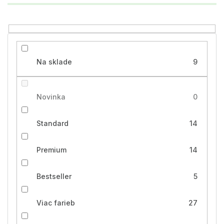
k
t
o
v
Na sklade
9
Novinka
0
Standard
14
Premium
14
Bestseller
5
Viac farieb
27