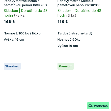
Penový matrac Memo s
Penový matrac Memo s
pamäťovou penou 160x200
pamäťovou penou 120x200
Skladom | Doručíme do 48
Skladom | Doručíme do 48
hodín
(>3 ks)
hodín
(1 ks)
149 €
119 €
Nosnosť:
100 kg / lôžko
Tvrdosť:
stredne tvrdý
Výška:
16 cm
Nosnosť:
90kg
Výška:
16 cm
Standard
Premium
zadarmo