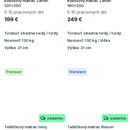
Kokosový matrac Zandri
Kokosový matrac Zandri
120x200
160x200
5-10 pracovných dní
5-10 pracovných dní
199 €
249 €
Tvrdosť:
stredne tvrdý / tvrdý
Tvrdosť:
stredne tvrdý / tvrdý
Nosnosť:
130 kg
Nosnosť:
130 kg / lôžko
Výška:
21 cm
Výška:
21 cm
Premium
Standard
zadarmo
zadarmo
Taštičkový matrac Ivory
Taštičkový matrac Riazon