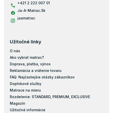
e
+421 2 222 007 01
Matrace 80x190
Ja-A-Matrac.Sk
Matrace 90x190
Matrace 200x80
jaamatrac
Matrace 200x90
Matrace 200x100
Matrace 200x120
Užitočné linky
Matrace 200x140
O nás
Matrace 200x160
Ako vybrať matrac?
Matrace 200x180
Doprava, platba, výnos
Matrace 200x200
Reklamácia a vrátenie tovaru
Matrace 120x184
FAQ: Najčastejšie otázky zákazníkov
Doplnkové služby
Taštičky
Matrace na mieru
Pamäťová pena
Rozdelenie: STANDARD, PREMIUM, EXCLUSIVE
Latex
Magazín
Kokos
Užitočné informácie