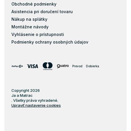
Matrace s masážnou penou
Obchodné podmienky
Matrace zo studenej peny
Asistencia pri doručení tovaru
Pena
Nákup na splátky
Pohánkové matrace
Montážne návody
pohankove-matrace
Vyhlásenie o prístupnosti
Podmienky ochrany osobných údajov
Pružiny
Biopena
Filc
Prevod
Dobierka
Matrace s pamäťovou penou 80x140
Matrace s pamäťovou penou 70x160
Matrace s pamäťovou penou 90x160
Copyright 2026
Ja a Matrac
Matrace s pamäťovou penou 90x180
. Všetky práva vyhradené.
Upraviť nastavenie cookies
Matrace s pamäťovou penou 80x184
Matrace s pamäťovou penou 80x190