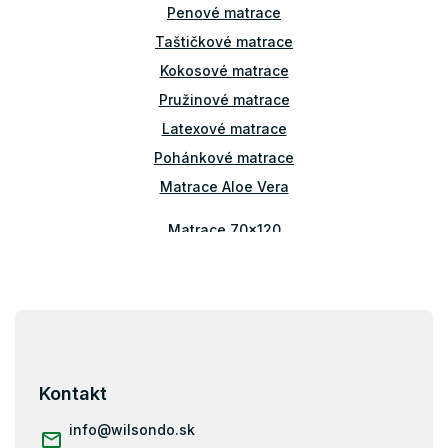
v
Penové matrace
k
Taštičkové matrace
y
v
Kokosové matrace
ý
Pružinové matrace
p
i
Latexové matrace
s
Pohánkové matrace
u
Matrace Aloe Vera
Matrace 70x120
Matrace 80x140
Matrace 70x160
Matrace 80x160
Z
á
Matrace 90x160
p
Matrace 80x180
ä
Kontakt
Matrace 90x180
t
i
info
@
wilsondo.sk
Matrace 80x184