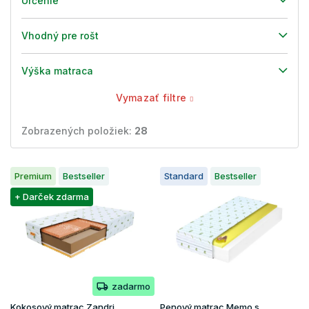
Určenie
Vhodný pre rošt
Výška matraca
Vymazať filtre
Zobrazených položiek:
28
V
Premium
Bestseller
Standard
Bestseller
ý
p
+ Darček zdarma
i
s
p
r
o
zadarmo
d
u
Kokosový matrac Zandri
Penový matrac Memo s