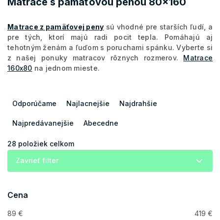
Matrace s pamäťovou penou 80x160
Matrace z pamäťovej peny
sú vhodné pre starších ľudí, a
pre tých, ktorí majú radi pocit tepla. Pomáhajú aj
tehotným ženám a ľuďom s poruchami spánku. Vyberte si
z našej ponuky matracov rôznych rozmerov.
Matrace
160x80
na jednom mieste.
R
a
Odporúčame
Najlacnejšie
Najdrahšie
d
e
Najpredávanejšie
Abecedne
n
i
28
položiek celkom
e
Zavrieť filter
p
r
o
Cena
d
u
89
€
419
€