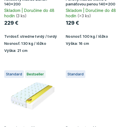
k
140x200
pamäťovou penou 140x200
t
Skladom | Doručíme do 48
Skladom | Doručíme do 48
hodín
(3 ks)
hodín
(>3 ks)
o
v
229 €
129 €
Tvrdosť:
stredne tvrdý / tvrdý
Nosnosť:
100 kg / lôžko
Nosnosť:
130 kg / lôžko
Výška:
16 cm
Výška:
21 cm
Standard
Bestseller
Standard