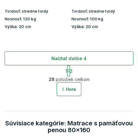
Tvrdosť:
stredne tvrdý
Tvrdosť:
stredne tvrdý
Nosnosť:
120 kg
Nosnosť:
100 kg
Výška:
20 cm
Výška:
20 cm
Načítať ďalšie 4
S
1
2
t
O
r
28
položiek celkom
v
á
l
n
Hore
á
k
o
d
v
a
a
c
n
i
i
Súvisiace kategórie: Matrace s pamäťovou
e
e
p
penou 80x160
r