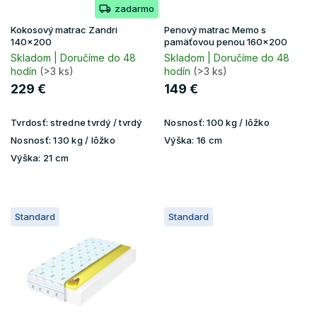
zadarmo
d
u
Kokosový matrac Zandri
Penový matrac Memo s
k
140x200
pamäťovou penou 160x200
t
Skladom | Doručíme do 48
Skladom | Doručíme do 48
hodín
(>3 ks)
hodín
(>3 ks)
o
v
229 €
149 €
Tvrdosť:
stredne tvrdý / tvrdý
Nosnosť:
100 kg / lôžko
Nosnosť:
130 kg / lôžko
Výška:
16 cm
Výška:
21 cm
Standard
Standard