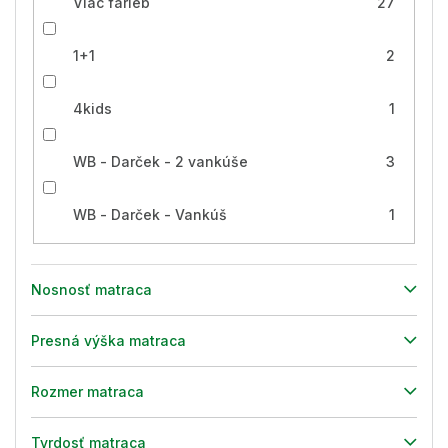
Viac farieb
27
1+1
2
4kids
1
WB - Darček - 2 vankúše
3
WB - Darček - Vankúš
1
Nosnosť matraca
Presná výška matraca
Rozmer matraca
Tvrdosť matraca