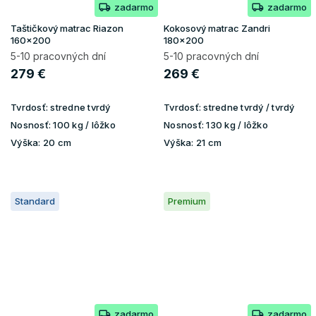
zadarmo
zadarmo
Taštičkový matrac Riazon
Kokosový matrac Zandri
160x200
180x200
5-10 pracovných dní
5-10 pracovných dní
279 €
269 €
Tvrdosť:
stredne tvrdý
Tvrdosť:
stredne tvrdý / tvrdý
Nosnosť:
100 kg / lôžko
Nosnosť:
130 kg / lôžko
Výška:
20 cm
Výška:
21 cm
Standard
Premium
zadarmo
zadarmo