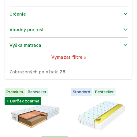
Určenie
Vhodný pre rošt
Výška matraca
Vymazať filtre
Zobrazených položiek:
28
V
Premium
Bestseller
Standard
Bestseller
ý
p
+ Darček zdarma
i
s
p
r
o