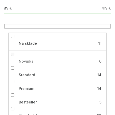
d
u
89
€
419
€
k
t
o
v
Na sklade
11
Novinka
0
Standard
14
Premium
14
Bestseller
5