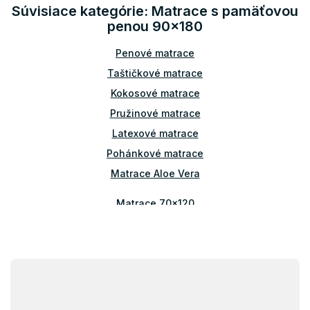
i
Súvisiace kategórie: Matrace s pamäťovou
e
e
p
penou 90x180
r
v
Penové matrace
k
Taštičkové matrace
y
v
Kokosové matrace
ý
Pružinové matrace
p
i
Latexové matrace
s
Pohánkové matrace
u
Matrace Aloe Vera
Matrace 70x120
Matrace 80x140
Matrace 70x160
Matrace 80x160
Z
á
Matrace 90x160
p
Matrace 80x180