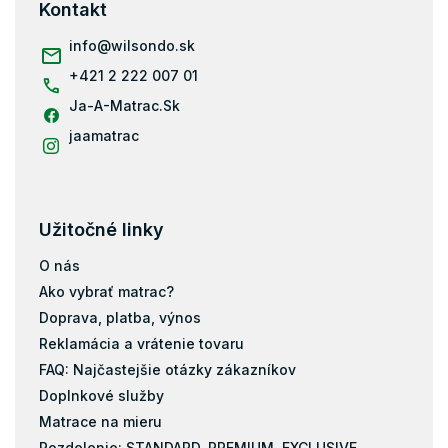
ä
Kontakt
Matrace 90x180
t
i
info
@
wilsondo.sk
Matrace 80x184
e
+421 2 222 007 01
Matrace 80x190
Ja-A-Matrac.Sk
Matrace 90x190
Matrace 200x80
jaamatrac
Matrace 200x90
Matrace 200x100
Matrace 200x120
Užitočné linky
Matrace 200x140
O nás
Matrace 200x160
Ako vybrať matrac?
Matrace 200x180
Doprava, platba, výnos
Matrace 200x200
Reklamácia a vrátenie tovaru
Matrace 120x184
FAQ: Najčastejšie otázky zákazníkov
Doplnkové služby
Taštičky
Matrace na mieru
Pamäťová pena
Rozdelenie: STANDARD, PREMIUM, EXCLUSIVE