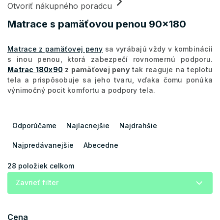
Otvoriť nákupného poradcu
Matrace s pamäťovou penou 90x180
Matrace z pamäťovej peny
sa vyrábajú vždy v kombinácii
s inou penou, ktorá zabezpečí rovnomernú podporu.
Matrac 180x90
z pamäťovej peny
tak reaguje na teplotu
tela a prispôsobuje sa jeho tvaru, vďaka čomu ponúka
výnimočný pocit komfortu a podpory tela.
R
a
Odporúčame
Najlacnejšie
Najdrahšie
d
e
Najpredávanejšie
Abecedne
n
i
28
položiek celkom
e
Zavrieť filter
p
r
o
Cena