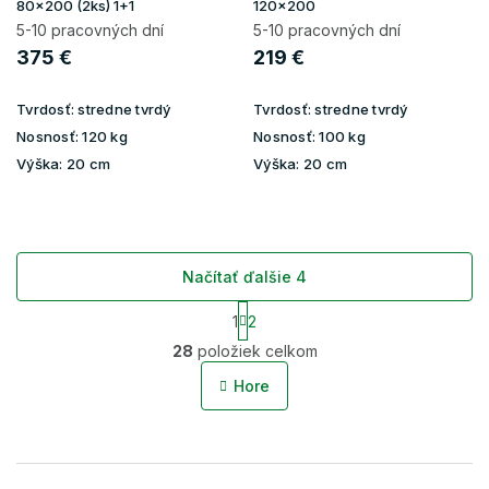
80x200 (2ks) 1+1
120x200
5-10 pracovných dní
5-10 pracovných dní
375 €
219 €
Tvrdosť:
stredne tvrdý
Tvrdosť:
stredne tvrdý
Nosnosť:
120 kg
Nosnosť:
100 kg
Výška:
20 cm
Výška:
20 cm
Načítať ďalšie 4
S
1
2
t
O
r
28
položiek celkom
v
á
l
n
Hore
á
k
o
d
v
a
a
c
n
i