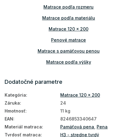
Matrace podľa rozmeru
Matrace podľa materiálu
Matrace 120 x 200
Penové matrace
Matrace s pamäťovou penou
Matrace podľa výšky
Tenké matrace
Dodatočné parametre
Matrace PUR pena
Kategória
:
Matrace 120 x 200
Obojstranné matrace
Záruka
:
24
Matrace na polohovateľný rošt
Hmotnosť
:
11 kg
Matrace podľa tvrdosti
EAN
:
8246853340647
Materiál matraca
:
Pamäťová pena
,
Pena
Tvrdé matrace
Tvrdosť matraca
:
H3 - stredne tvrdý