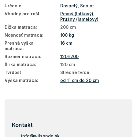
Zdravotné matrace
Určenie
:
Dospelý
,
Senior
Antialergické matrace
Vhodný pre rošt
:
Pevný (latkový)
,
Pružný (lamelový)
Antibakteriálne matrace
Dĺžka matraca
:
200 cm
Nosnosť matraca
:
100 kg
Penové matrace 120x200
Presná výška
16 cm
Matrace s pamäťovou penou 120x200
matraca
:
Rozmer matraca
:
120x200
Matrace tvrdosť H3
Šírka matraca
:
120 cm
Tvrdé matrace 120x200
Tvrdosť
:
Stredne tvrdé
Výška matraca
:
od 11 cm do 20 cm
Tenké matrace 120x200
Matrace 200x120
Z
Pamäťová pena
á
Pena
p
ä
Kontakt
t
i
info
@
wilsondo.sk