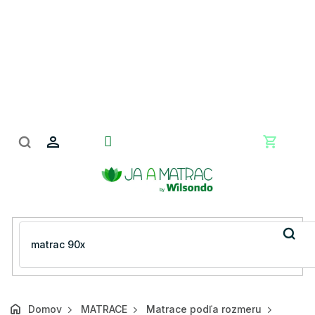
Prejsť
na
obsah
Nákupn
košík
Domov
MATRACE
Matrace podľa rozmeru