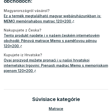
obchodoch:
Magyarországról vásárol?
Ez a termék megtalálható magyar webáruházunkban is:
MEMO memóriahabos matrac 120x200
↗
Nakupujete z Česka?
Tento produkt najdete i v našem českém internetovém
obchodě: Pěnová matrace Memo s paměťovou pěnou
120x200
↗
Kupujete iz Hrvatske?
Ovaj proizvod možete pronaći i u našoj hrvatskoj
internetskoj trgovini: Pjenasti madrac Memo s memorijskom
pjenom 120x200
↗
Súvisiace kategórie
Matrace