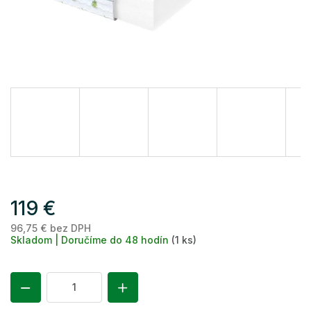
119 €
96,75 € bez DPH
Je
Skladom | Doručíme do 48 hodín
(1 ks)
ce