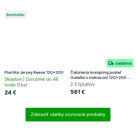
Bestseller
zadarmo
Plachta Jersey Reese 120x200
Čalúnená boxspring posteľ
Guliette s matracom 120x200 -
Skladom | Doručíme do 48
ružová
2-5 týždňov
hodín
(1 ks)
561 €
24 €
Zobraziť všetky súvisiace produkty