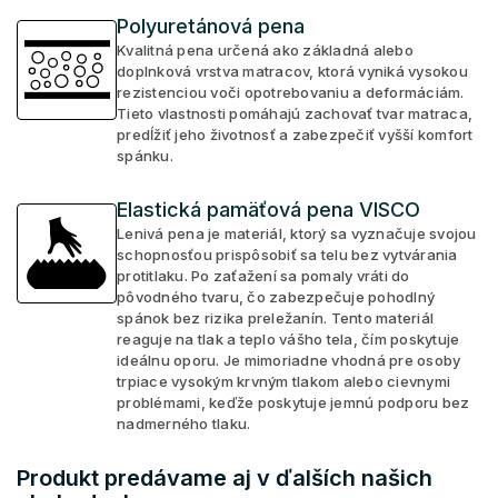
Polyuretánová pena
Kvalitná pena určená ako základná alebo
doplnková vrstva matracov, ktorá vyniká vysokou
rezistenciou voči opotrebovaniu a deformáciám.
Tieto vlastnosti pomáhajú zachovať tvar matraca,
predĺžiť jeho životnosť a zabezpečiť vyšší komfort
spánku.
Elastická pamäťová pena VISCO
Lenivá pena je materiál, ktorý sa vyznačuje svojou
schopnosťou prispôsobiť sa telu bez vytvárania
protitlaku. Po zaťažení sa pomaly vráti do
pôvodného tvaru, čo zabezpečuje pohodlný
spánok bez rizika preležanín. Tento materiál
reaguje na tlak a teplo vášho tela, čím poskytuje
ideálnu oporu. Je mimoriadne vhodná pre osoby
trpiace vysokým krvným tlakom alebo cievnymi
problémami, keďže poskytuje jemnú podporu bez
nadmerného tlaku.
Produkt predávame aj v ďalších našich