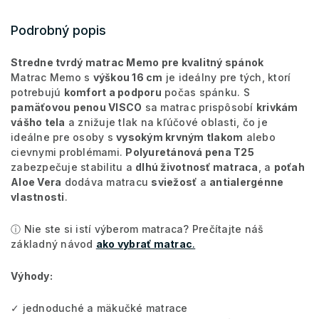
Podrobný popis
Stredne tvrdý matrac Memo pre kvalitný spánok
Matrac Memo s
výškou 16 cm
je ideálny pre tých, ktorí
potrebujú
komfort a podporu
počas spánku. S
pamäťovou penou VISCO
sa matrac prispôsobí
krivkám
vášho tela
a znižuje tlak na kľúčové oblasti, čo je
ideálne pre osoby s
vysokým krvným tlakom
alebo
cievnymi problémami.
Polyuretánová pena T25
zabezpečuje stabilitu a
dlhú životnosť matraca
, a
poťah
Aloe Vera
dodáva matracu
sviežosť
a
antialergénne
vlastnosti
.
ⓘ Nie ste si istí výberom matraca? Prečítajte náš
základný návod
ako vybrať matrac
.
Výhody:
✓ jednoduché a mäkučké matrace