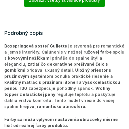
Zobraziť všetky súvisiace produkty
Podrobný popis
Boxspringová posteľ Guliette
je stvorená pre romantické
a jemné interiéry. Čalúnenie v nežnej
ružovej farbe
spolu
s
kovovými nožičkami
prináša do spálne štýl a
eleganciu, zatiaľ čo
dekoratívne prešívané čelo s
gombíkmi
pridáva luxusný detail.
Úložný priestor s
pružinovým systémom
ponúka praktické riešenie a
kvalitný matrac s pružinami Bonell a vysokoelastickou
penou T30
zabezpečuje pohodlný spánok.
Vrchný
topper z elastickej peny
reguluje teplotu a poskytuje
ďalšiu vrstvu komfortu. Tento model vnesie do vašej
spálne
hrejivú, romantickú atmosféru
.
Farby sa môžu vplyvom nastavenia obrazovky mierne
líšiť od reálnej farby produktu.