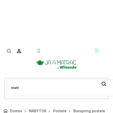
Prejsť
na
obsah
Nákupn
košík
Domov
NÁBYTOK
Postele
Boxspring postele