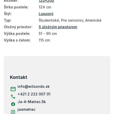
Rozmer
:
120x200
Šírka postele
:
124 cm
Štýl
:
Luxusný
Typ
:
Študentské, Pre seniorov, Americké
Úložný priestor
:
S úložným priestorom
Výška postele
:
51 - 90 cm
Výška s čelom
:
115 cm
Z
á
p
ä
Kontakt
t
i
info
@
wilsondo.sk
e
+421 2 222 007 01
Ja-A-Matrac.Sk
jaamatrac