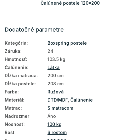
Čalúnené postele 120x200
Dodatočné parametre
Kategória
:
Boxspring postele
Záruka
:
24
Hmotnosť
:
103.5 kg
Čalúnenie
:
Látka
Dĺžka matraca
:
200 cm
Dĺžka postele
:
208 cm
Farba
:
Ružová
Materiál
:
DTD/MDF
,
Čalúnenie
Matrac
:
S matracom
Nadrozmer
:
Áno
Nosnosť
:
100 kg
Rošt
:
S roštom