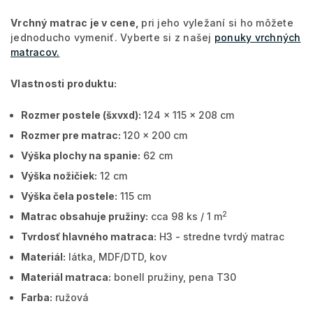
Vrchný matrac je v cene,
pri jeho vyležaní si ho môžete
jednoducho vymeniť. Vyberte si z našej
ponuky vrchných
matracov.
Vlastnosti produktu:
Rozmer postele (šxvxd):
124 x 115 x 208 cm
Rozmer pre matrac:
120 x 200 cm
Výška plochy na spanie:
62 cm
Výška nožičiek:
12 cm
Výška čela postele:
115 cm
2
Matrac obsahuje pružiny:
cca 98 ks / 1 m
Tvrdosť hlavného matraca:
H3 - stredne tvrdý matrac
Materiál:
látka, MDF/DTD, kov
Materiál matraca:
bonell pružiny, pena T30
Farba:
ružová