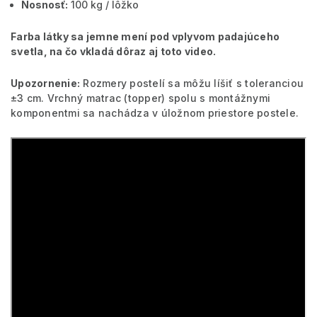
Nosnosť:
100 kg / lôžko
Farba látky sa jemne mení pod vplyvom padajúceho
svetla, na čo vkladá dôraz aj toto video.
Upozornenie:
Rozmery postelí sa môžu líšiť s toleranciou
±3 cm. Vrchný matrac (topper) spolu s montážnymi
komponentmi sa nachádza v úložnom priestore postele.