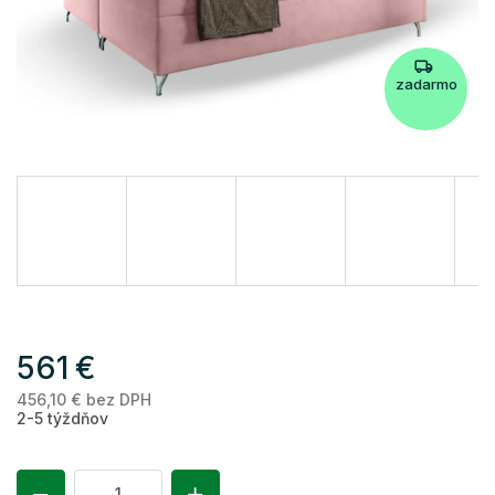
zadarmo
561 €
456,10 € bez DPH
Je
2-5 týždňov
ce